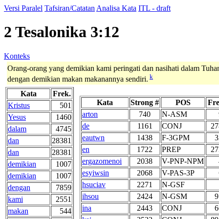
Versi Paralel
Tafsiran/Catatan
Analisa Kata
ITL - draft
2 Tesalonika 3:12
Konteks
Orang-orang yang demikian kami peringati dan nasihati dalam Tuhan
k
dengan demikian makan makanannya sendiri.
Kata
Frek.
Kata
Strong #
POS
Fre
Kristus
501
arton
740
N-ASM
Yesus
1460
de
1161
CONJ
27
dalam
4745
eautwn
1438
F-3GPM
3
dan
28381
en
1722
PREP
27
dan
28381
ergazomenoi
2038
V-PNP-NPM
demikian
1007
esyiwsin
2068
V-PAS-3P
demikian
1007
hsuciav
2271
N-GSF
dengan
7859
ihsou
2424
N-GSM
9
kami
2551
ina
2443
CONJ
6
makan
544