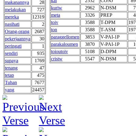
kai
2532
CONJ
89
makanannya
28
kuriw
2962
N-DSM
7
melakukan
727
meta
3326
PREP
4
mereka
12319
toiv
3588
T-DPM
197
nasihati
2
ton
3588
T-ASM
197
Orang-orang
2687
paraggellomen
3853
V-PAI-1P
pekerjaannya
30
parakaloumen
3870
V-PAI-1P
1
peringati
1
toioutoiv
5108
D-DPM
sendiri
935
cristw
5547
N-DSM
5
supaya
1769
tenang
47
tetap
475
Tuhan
7677
yang
24457