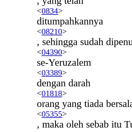
, yang telah
<
0834
>
ditumpahkannya
<
08210
>
, sehingga sudah dipen
<
04390
>
se-Yeruzalem
<
03389
>
dengan darah
<
01818
>
orang yang tiada bersal
<
05355
>
, maka oleh sebab itu 