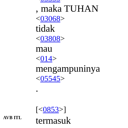
, maka TUHAN
<
03068
>
tidak
<
03808
>
mau
<
014
>
mengampuninya
<
05545
>
.
[<
0853
>]
AVB ITL
termasuk