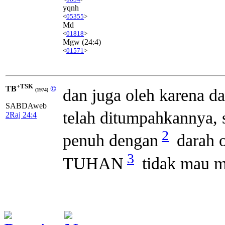
yqnh
<
05355
>
Md
<
01818
>
Mgw
(24:4)
<
01571
>
+TSK
TB
©
dan juga oleh karena da
(1974)
SABDAweb
telah ditumpahkannya, 
2Raj 24:4
2
penuh dengan
darah o
3
TUHAN
tidak mau 