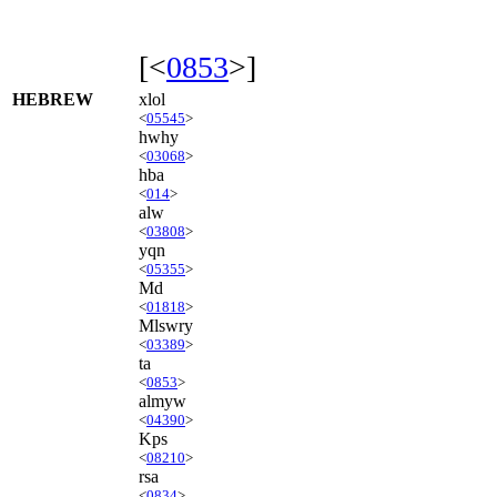
[<
0853
>]
HEBREW
xlol
<
05545
>
hwhy
<
03068
>
hba
<
014
>
alw
<
03808
>
yqn
<
05355
>
Md
<
01818
>
Mlswry
<
03389
>
ta
<
0853
>
almyw
<
04390
>
Kps
<
08210
>
rsa
<
0834
>