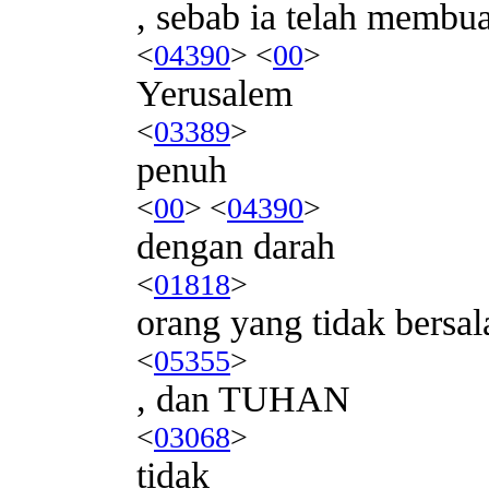
, sebab ia telah membua
<
04390
> <
00
>
Yerusalem
<
03389
>
penuh
<
00
> <
04390
>
dengan darah
<
01818
>
orang yang tidak bersal
<
05355
>
, dan TUHAN
<
03068
>
tidak