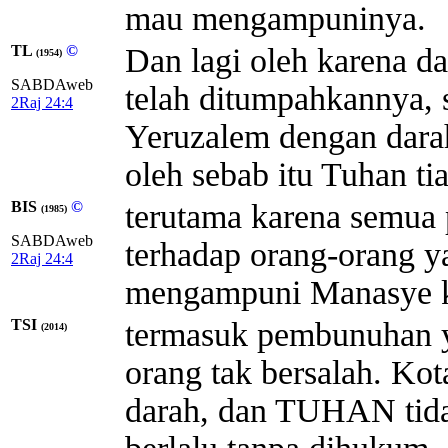
mau mengampuninya.
TL
©
Dan lagi oleh karena da
(1954)
SABDAweb
telah ditumpahkannya, 
2Raj 24:4
Yeruzalem dengan darah
oleh sebab itu Tuhan t
BIS
©
terutama karena semua
(1985)
SABDAweb
terhadap orang-orang 
2Raj 24:4
mengampuni Manasye ka
TSI
termasuk pembunuhan y
(2014)
orang tak bersalah. Ko
darah, dan TUHAN tid