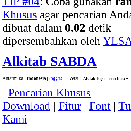
TIP #04
: Coba gunakan
ra
Khusus
agar pencarian Anda 
dibuat dalam
0.02
detik
dipersembahkan oleh
YLS
Alkitab SABDA
Antarmuka :
Indonesia
|
Inggris
Versi :
Pencarian Khusus
Download
|
Fitur
|
Font
|
Tu
Kami