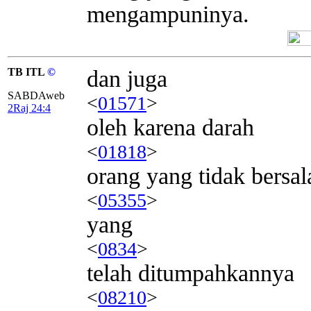
mengampuninya.
TB ITL
©
dan juga
SABDAweb
<
01571
>
2Raj 24:4
oleh karena darah
<
01818
>
orang yang tidak bersal
<
05355
>
yang
<
0834
>
telah ditumpahkannya
<
08210
>