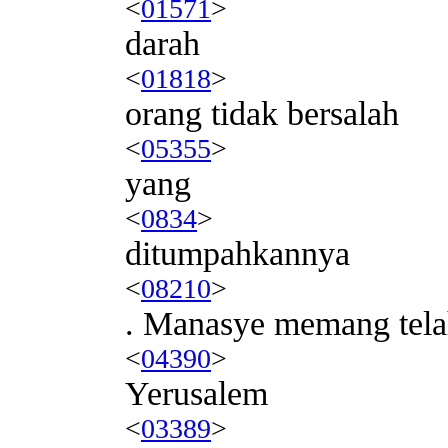
<
01571
>
darah
<
01818
>
orang tidak bersalah
<
05355
>
yang
<
0834
>
ditumpahkannya
<
08210
>
. Manasye memang tel
<
04390
>
Yerusalem
<
03389
>