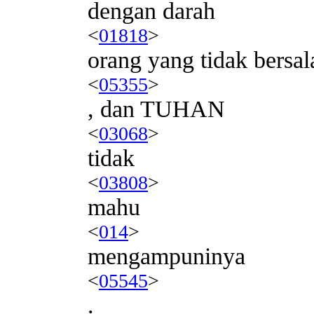
dengan darah
<
01818
>
orang yang tidak bersal
<
05355
>
, dan TUHAN
<
03068
>
tidak
<
03808
>
mahu
<
014
>
mengampuninya
<
05545
>
.