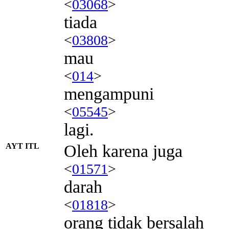
<
03068
>
tiada
<
03808
>
mau
<
014
>
mengampuni
<
05545
>
lagi.
AYT ITL
Oleh karena juga
<
01571
>
darah
<
01818
>
orang tidak bersalah