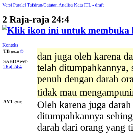
Versi Paralel
Tafsiran/Catatan
Analisa Kata
ITL - draft
2 Raja-raja 24:4
Konteks
TB
©
(1974)
dan juga oleh karena d
SABDAweb
telah ditumpahkannya, 
2Raj 24:4
penuh dengan darah or
tidak mau mengampuni
AYT
Oleh karena juga darah 
(2018)
ditumpahkannya sehing
darah dari orang yang 