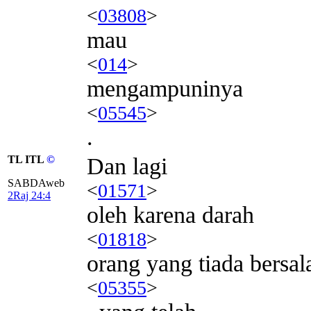
<
03808
>
mau
<
014
>
mengampuninya
<
05545
>
.
TL ITL
©
Dan lagi
SABDAweb
<
01571
>
2Raj 24:4
oleh karena darah
<
01818
>
orang yang tiada bersal
<
05355
>