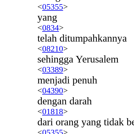
<
05355
>
yang
<
0834
>
telah ditumpahkannya
<
08210
>
sehingga Yerusalem
<
03389
>
menjadi penuh
<
04390
>
dengan darah
<
01818
>
dari orang yang tidak b
<
05355
>