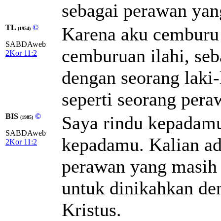
sebagai perawan yang
TL
©
Karena aku cemburu
(1954)
SABDAweb
cemburuan ilahi, se
2Kor 11:2
dengan seorang laki
seperti seorang pera
BIS
©
Saya rindu kepadamu,
(1985)
SABDAweb
kepadamu. Kalian ada
2Kor 11:2
perawan yang masih 
untuk dinikahkan de
Kristus.