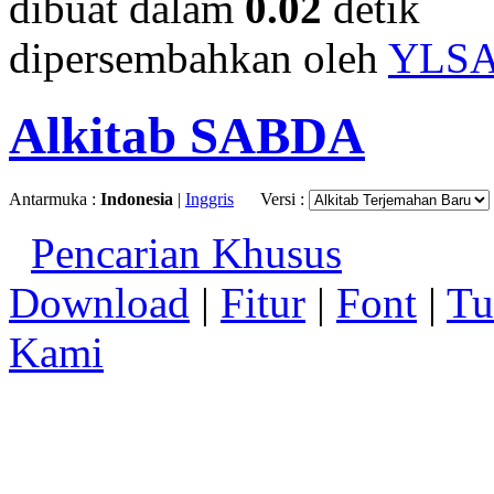
dibuat dalam
0.02
detik
dipersembahkan oleh
YLS
Alkitab SABDA
Antarmuka :
Indonesia
|
Inggris
Versi :
Pencarian Khusus
Download
|
Fitur
|
Font
|
Tu
Kami