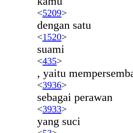
kamu
<
5209
>
dengan satu
<
1520
>
suami
<
435
>
, yaitu mempersem
<
3936
>
sebagai perawan
<
3933
>
yang suci
<
53
>