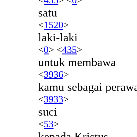
satu
<
1520
>
laki-laki
<
0
> <
435
>
untuk membawa
<
3936
>
kamu sebagai peraw
<
3933
>
suci
<
53
>
kepada Kristus