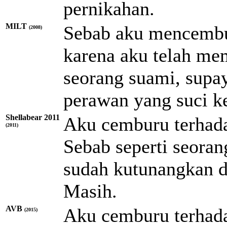
pernikahan.
MILT
Sebab aku mencembu
(2008)
karena aku telah m
seorang suami, supa
perawan yang suci k
Shellabear 2011
Aku cemburu terhada
(2011)
Sebab seperti seoran
sudah kutunangkan de
Masih.
AVB
Aku cemburu terhad
(2015)