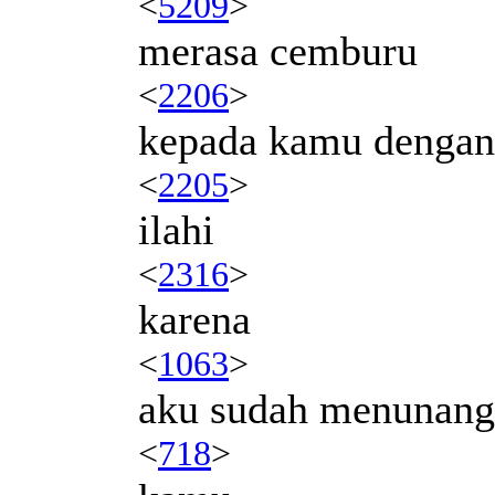
<
5209
>
merasa cemburu
<
2206
>
kepada kamu denga
<
2205
>
ilahi
<
2316
>
karena
<
1063
>
aku sudah menunan
<
718
>