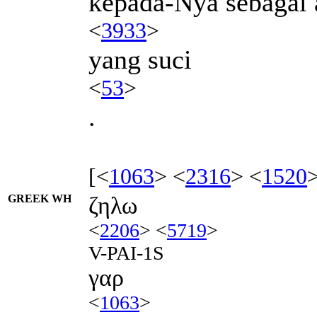
kepada-Nya sebagai 
<
3933
>
yang suci
<
53
>
.
[<
1063
> <
2316
> <
1520
GREEK WH
ζηλω
<
2206
> <
5719
>
V-PAI-1S
γαρ
<
1063
>