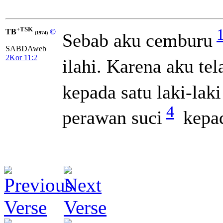
+TSK
TB
©
Sebab aku cemburu
(1974)
SABDAweb
2Kor 11:2
ilahi. Karena aku t
kepada satu laki-la
4
perawan suci
kepad