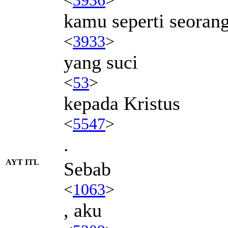
kamu seperti seoran
<
3933
>
yang suci
<
53
>
kepada Kristus
<
5547
>
.
AYT ITL
Sebab
<
1063
>
, aku