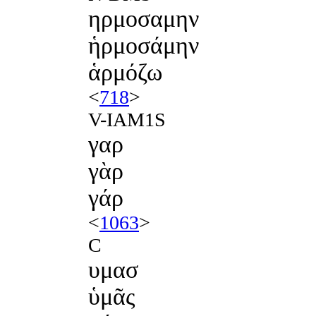
ηρμοσαμην
ἡρμοσάμην
ἁρμόζω
<
718
>
V-IAM1S
γαρ
γὰρ
γάρ
<
1063
>
C
υμασ
ὑμᾶς