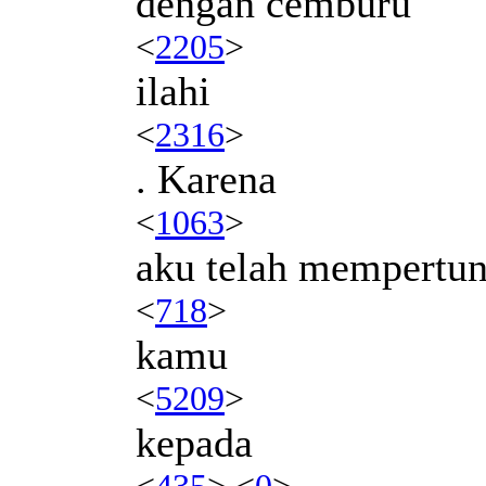
dengan cemburu
<
2205
>
ilahi
<
2316
>
. Karena
<
1063
>
aku telah mempertu
<
718
>
kamu
<
5209
>
kepada
<
435
> <
0
>