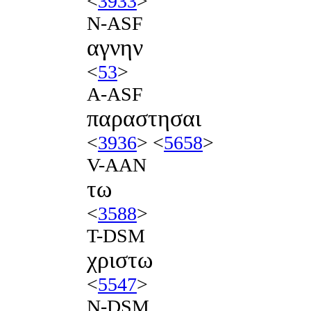
<
3933
>
N-ASF
αγνην
<
53
>
A-ASF
παραστησαι
<
3936
> <
5658
>
V-AAN
τω
<
3588
>
T-DSM
χριστω
<
5547
>
N-DSM