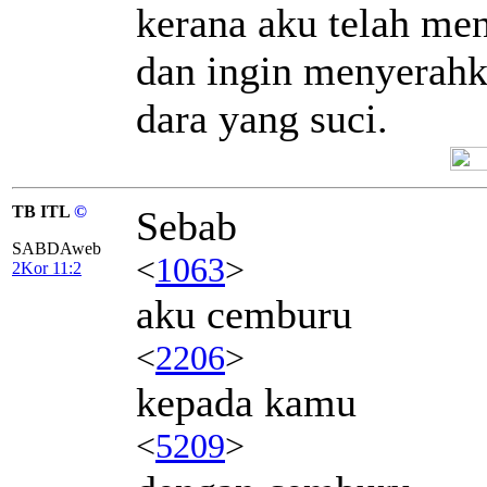
kerana aku telah me
dan ingin menyerah
dara yang suci.
TB ITL
©
Sebab
SABDAweb
<
1063
>
2Kor 11:2
aku cemburu
<
2206
>
kepada kamu
<
5209
>