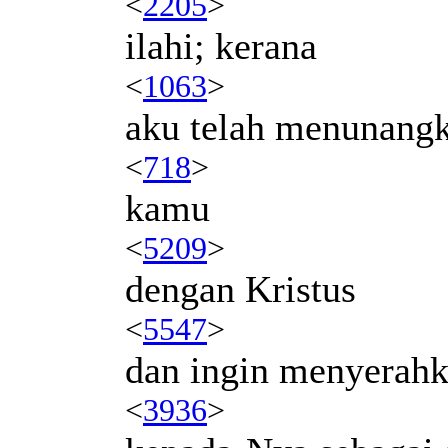
<
2205
>
ilahi; kerana
<
1063
>
aku telah menunang
<
718
>
kamu
<
5209
>
dengan Kristus
<
5547
>
dan ingin menyerah
<
3936
>