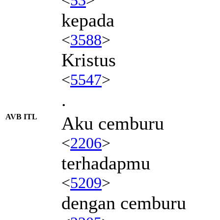
kepada
<
3588
>
Kristus
<
5547
>
.
AVB ITL
Aku cemburu
<
2206
>
terhadapmu
<
5209
>
dengan cemburu