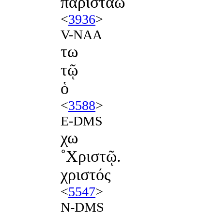
παριστάω
<
3936
>
V-NAA
τω
τῷ
ὁ
<
3588
>
E-DMS
χω
˚Χριστῷ.
χριστός
<
5547
>
N-DMS