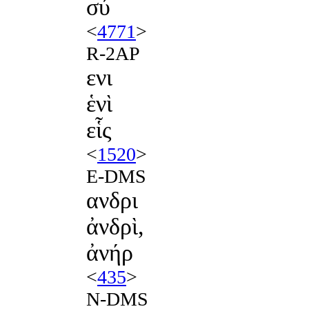
σύ
<
4771
>
R-2AP
ενι
ἑνὶ
εἷς
<
1520
>
E-DMS
ανδρι
ἀνδρὶ,
ἀνήρ
<
435
>
N-DMS