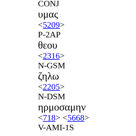
CONJ
υμας
<
5209
>
P-2AP
θεου
<
2316
>
N-GSM
ζηλω
<
2205
>
N-DSM
ηρμοσαμην
<
718
> <
5668
>
V-AMI-1S