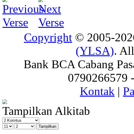
Copyright
© 2005-20
(YLSA)
. Al
Bank BCA Cabang Pasar
0790266579 - 
Kontak
|
Pa
Tampilkan Alkitab