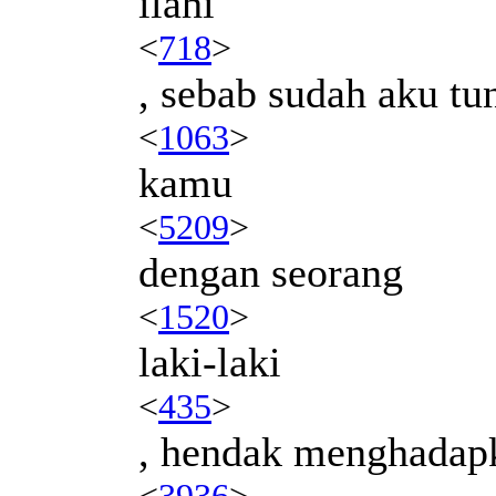
ilahi
<
718
>
, sebab sudah aku t
<
1063
>
kamu
<
5209
>
dengan seorang
<
1520
>
laki-laki
<
435
>
, hendak menghadap
<
3936
>