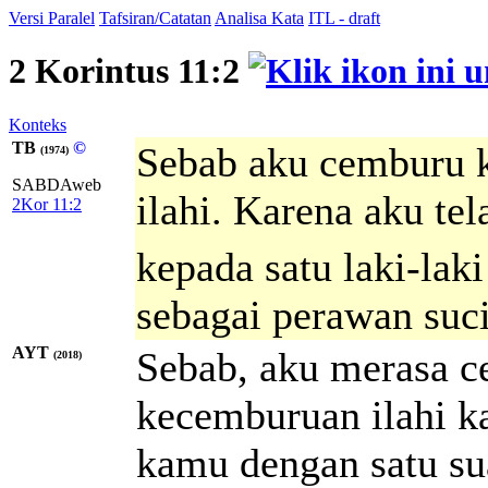
Versi Paralel
Tafsiran/Catatan
Analisa Kata
ITL - draft
2 Korintus 11:2
Konteks
TB
©
Sebab aku cemburu 
(1974)
SABDAweb
ilahi. Karena aku t
2Kor 11:2
kepada satu laki-laki
sebagai perawan suci
AYT
Sebab, aku merasa 
(2018)
kecemburuan ilahi 
kamu dengan satu s