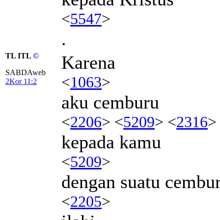
<
5547
>
.
TL ITL
©
Karena
SABDAweb
<
1063
>
2Kor 11:2
aku cemburu
<
2206
> <
5209
> <
2316
>
kepada kamu
<
5209
>
dengan suatu cembu
<
2205
>