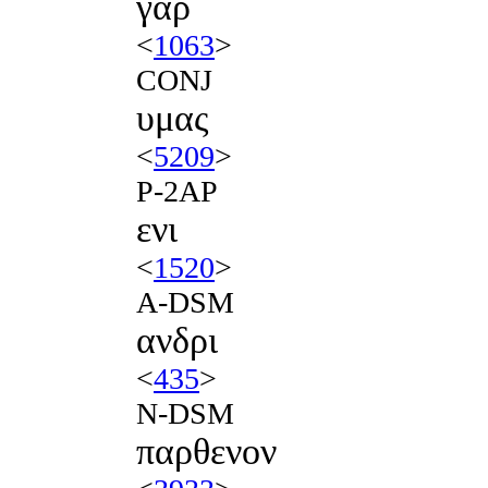
γαρ
<
1063
>
CONJ
υμας
<
5209
>
P-2AP
ενι
<
1520
>
A-DSM
ανδρι
<
435
>
N-DSM
παρθενον