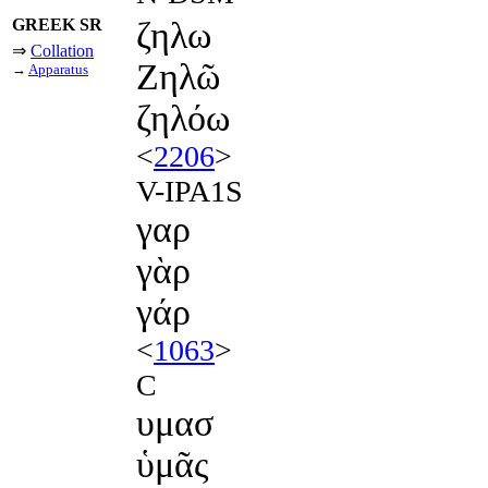
GREEK SR
ζηλω
⇒
Collation
Ζηλῶ
→
Apparatus
ζηλόω
<
2206
>
V-IPA1S
γαρ
γὰρ
γάρ
<
1063
>
C
υμασ
ὑμᾶς