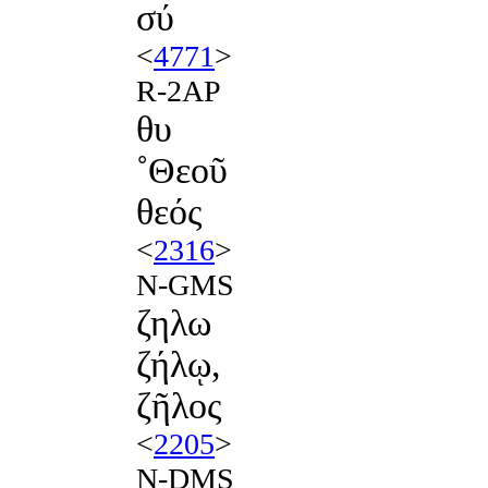
σύ
<
4771
>
R-2AP
θυ
˚Θεοῦ
θεός
<
2316
>
N-GMS
ζηλω
ζήλῳ,
ζῆλος
<
2205
>
N-DMS