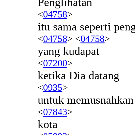
Penglihatan
<
04758
>
itu sama seperti pen
<
04758
> <
04758
>
yang kudapat
<
07200
>
ketika Dia datang
<
0935
>
untuk memusnahkan
<
07843
>
kota