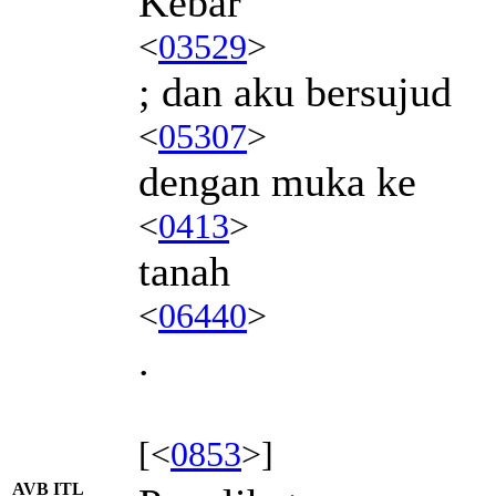
Kebar
<
03529
>
; dan aku bersujud
<
05307
>
dengan muka ke
<
0413
>
tanah
<
06440
>
.
[<
0853
>]
AVB ITL