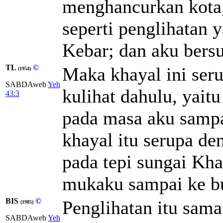
menghancurkan kota,
seperti penglihatan y
Kebar; dan aku bers
TL
©
Maka khayal ini ser
(1954)
SABDAweb
Yeh
kulihat dahulu, yait
43:3
pada masa aku sampa
khayal itu serupa de
pada tepi sungai Kh
mukaku sampai ke b
BIS
©
Penglihatan itu sama
(1985)
SABDAweb
Yeh