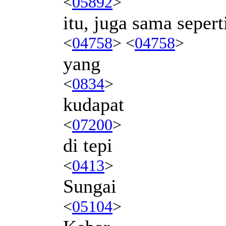
<
05892
>
itu, juga sama sepert
<
04758
> <
04758
>
yang
<
0834
>
kudapat
<
07200
>
di tepi
<
0413
>
Sungai
<
05104
>