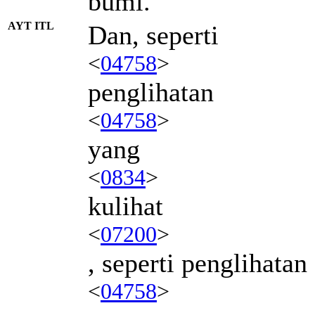
bumi.
AYT ITL
Dan, seperti
<
04758
>
penglihatan
<
04758
>
yang
<
0834
>
kulihat
<
07200
>
, seperti penglihatan
<
04758
>