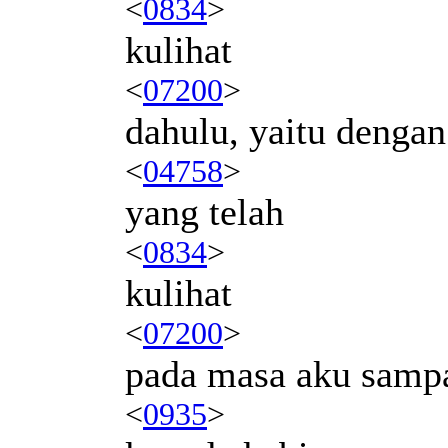
<
0834
>
kulihat
<
07200
>
dahulu, yaitu dengan
<
04758
>
yang telah
<
0834
>
kulihat
<
07200
>
pada masa aku samp
<
0935
>