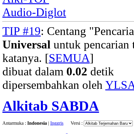
Audio-Diglot
TIP #19
: Centang "Pencari
Universal
untuk pencarian t
katanya. [
SEMUA
]
dibuat dalam
0.02
detik
dipersembahkan oleh
YLS
Alkitab SABDA
Antarmuka :
Indonesia
|
Inggris
Versi :