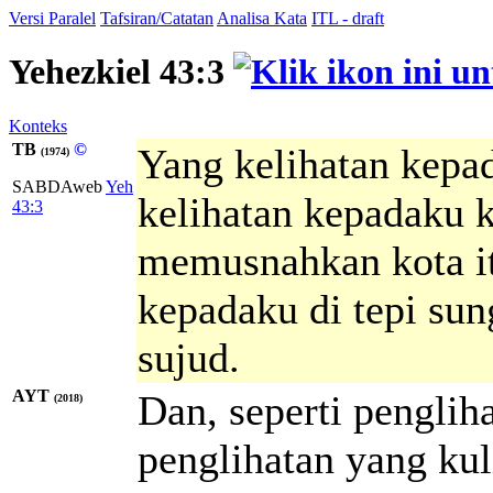
Versi Paralel
Tafsiran/Catatan
Analisa Kata
ITL - draft
Yehezkiel 43:3
Konteks
TB
©
Yang kelihatan kepad
(1974)
SABDAweb
Yeh
kelihatan kepadaku k
43:3
memusnahkan kota it
kepadaku di tepi su
sujud.
AYT
Dan, seperti pengliha
(2018)
penglihatan yang kul