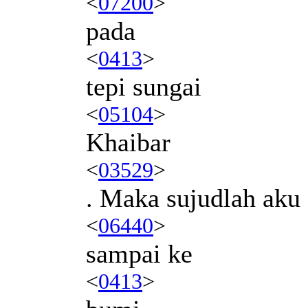
<
07200
>
pada
<
0413
>
tepi sungai
<
05104
>
Khaibar
<
03529
>
. Maka sujudlah ak
<
06440
>
sampai ke
<
0413
>