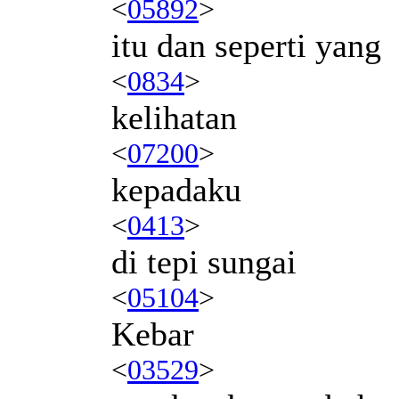
<
05892
>
itu dan seperti yang
<
0834
>
kelihatan
<
07200
>
kepadaku
<
0413
>
di tepi sungai
<
05104
>
Kebar
<
03529
>