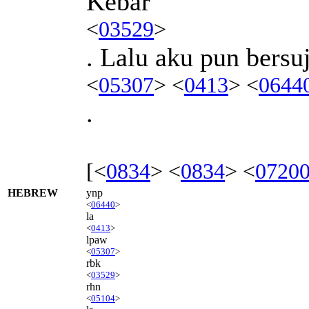
Kebar
<
03529
>
. Lalu aku pun bersu
<
05307
> <
0413
> <
0644
.
[<
0834
> <
0834
> <
0720
HEBREW
ynp
<
06440
>
la
<
0413
>
lpaw
<
05307
>
rbk
<
03529
>
rhn
<
05104
>