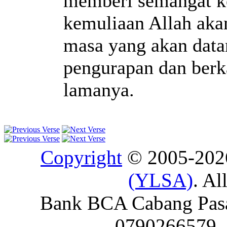
memberi semangat k
kemuliaan Allah aka
masa yang akan data
pengurapan dan berk
lamanya.
Copyright
© 2005-20
(YLSA)
. Al
Bank BCA Cabang Pasar
0790266579 - 