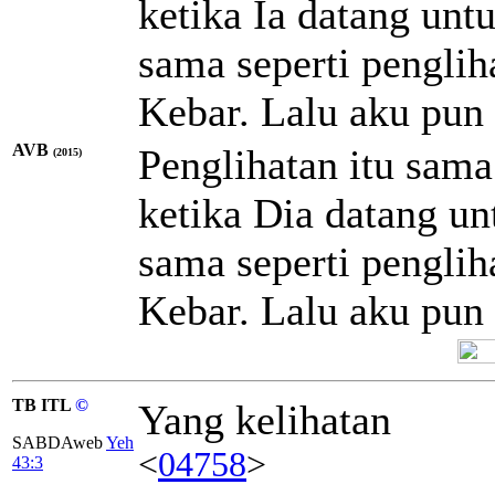
ketika Ia datang unt
sama seperti penglih
Kebar. Lalu aku pun 
AVB
Penglihatan itu sama
(2015)
ketika Dia datang u
sama seperti penglih
Kebar. Lalu aku pun 
TB ITL
©
Yang kelihatan
SABDAweb
Yeh
<
04758
>
43:3