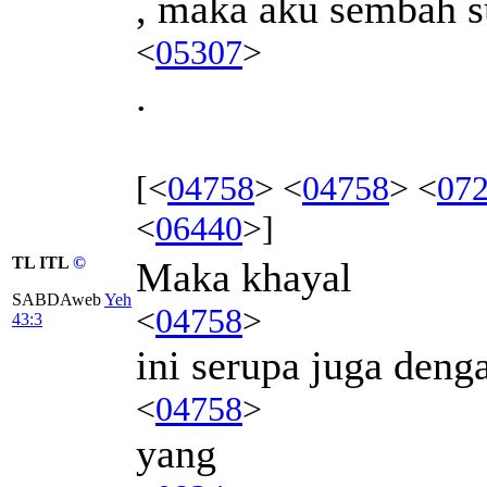
, maka aku sembah s
<
05307
>
.
[<
04758
> <
04758
> <
07
<
06440
>]
TL ITL
©
Maka khayal
SABDAweb
Yeh
<
04758
>
43:3
ini serupa juga deng
<
04758
>
yang