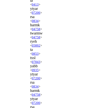
la
<
0413
>
ytyar
<
07200
>
rsa
<
0834
>
harmk
<
04758
>
twarmw
<
04758
>
ryeh
<
05892
>
ta
<
0853
>
txsl
<
07843
>
yabb
<
0935
>
ytyar
<
07200
>
rsa
<
0834
>
harmk
<
04758
>
ytyar
<
07200
>
rsa