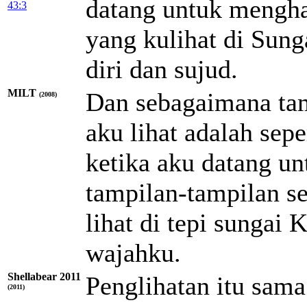
datang untuk mengha
43:3
yang kulihat di Sun
diri dan sujud.
MILT
Dan sebagaimana tam
(2008)
aku lihat adalah sepe
ketika aku datang u
tampilan-tampilan se
lihat di tepi sungai
wajahku.
Shellabear 2011
Penglihatan itu sama
(2011)