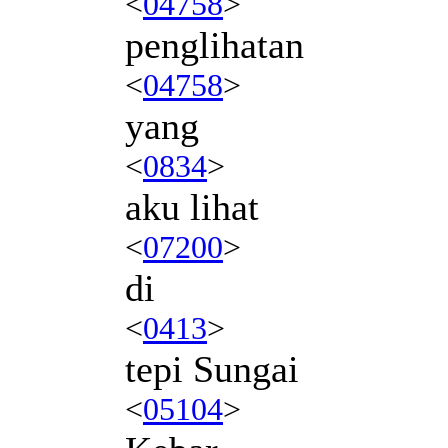
<
04758
>
penglihatan
<
04758
>
yang
<
0834
>
aku lihat
<
07200
>
di
<
0413
>
tepi Sungai
<
05104
>