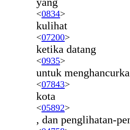
yang
<
0834
>
kulihat
<
07200
>
ketika datang
<
0935
>
untuk menghancurk
<
07843
>
kota
<
05892
>
, dan penglihatan-pen