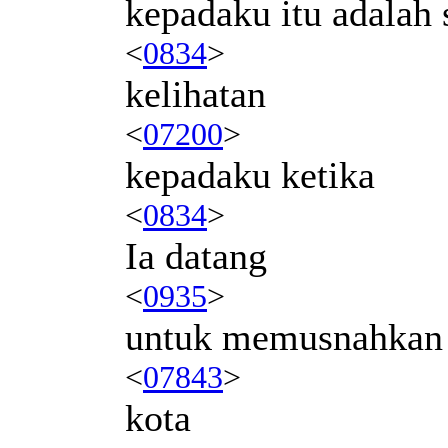
kepadaku itu adalah 
<
0834
>
kelihatan
<
07200
>
kepadaku ketika
<
0834
>
Ia datang
<
0935
>
untuk memusnahkan
<
07843
>
kota