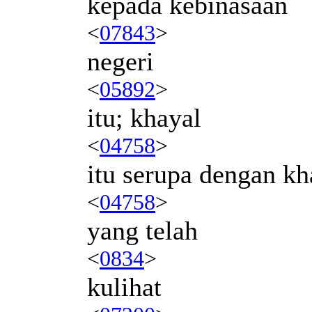
kepada kebinasaan
<
07843
>
negeri
<
05892
>
itu; khayal
<
04758
>
itu serupa dengan kh
<
04758
>
yang telah
<
0834
>
kulihat