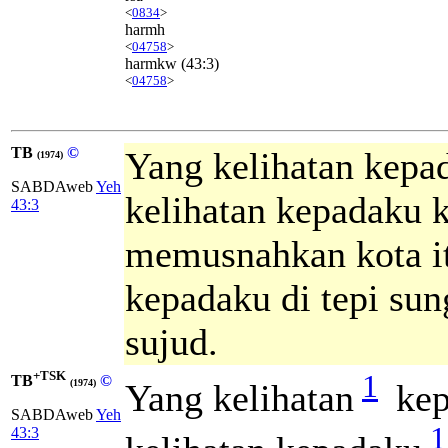
<
0834
>
harmh
<
04758
>
harmkw
(43:3)
<
04758
>
TB
©
Yang kelihatan kepad
(1974)
SABDAweb
Yeh
kelihatan kepadaku k
43:3
memusnahkan kota it
kepadaku di tepi su
sujud.
+TSK
1
TB
©
Yang kelihatan
kep
(1974)
SABDAweb
Yeh
1
43:3