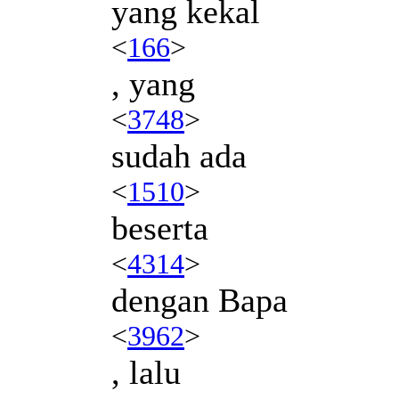
yang kekal
<
166
>
, yang
<
3748
>
sudah ada
<
1510
>
beserta
<
4314
>
dengan Bapa
<
3962
>
, lalu