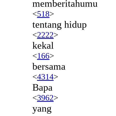
memberitahumu
<
518
>
tentang hidup
<
2222
>
kekal
<
166
>
bersama
<
4314
>
Bapa
<
3962
>
yang