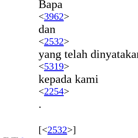
Bapa
<
3962
>
dan
<
2532
>
yang telah dinyataka
<
5319
>
kepada kami
<
2254
>
.
[<
2532
>]