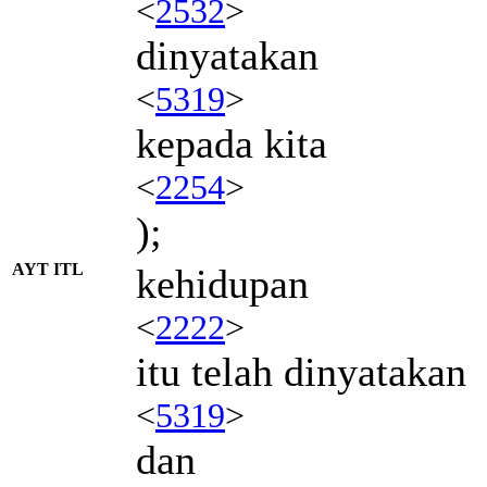
<
2532
>
dinyatakan
<
5319
>
kepada kita
<
2254
>
);
AYT ITL
kehidupan
<
2222
>
itu telah dinyatakan
<
5319
>
dan