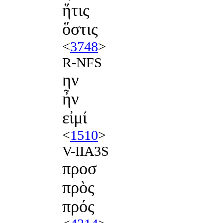
ἥτις
ὅστις
<
3748
>
R-NFS
ην
ἦν
εἰμί
<
1510
>
V-IIA3S
προσ
πρὸς
πρός