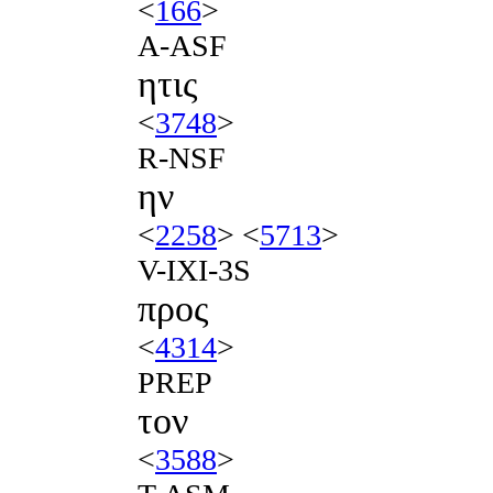
<
166
>
A-ASF
ητις
<
3748
>
R-NSF
ην
<
2258
> <
5713
>
V-IXI-3S
προς
<
4314
>
PREP
τον
<
3588
>