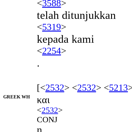
<
3588
>
telah ditunjukkan
<
5319
>
kepada kami
<
2254
>
.
[<
2532
> <
2532
> <
5213
GREEK WH
και
<
2532
>
CONJ
η