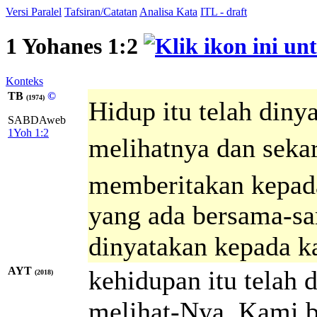
Versi Paralel
Tafsiran/Catatan
Analisa Kata
ITL - draft
1 Yohanes 1:2
Konteks
TB
©
(1974)
Hidup itu telah diny
SABDAweb
1Yoh 1:2
melihatnya dan seka
memberitakan kepada
yang ada bersama-sa
dinyatakan kepada k
AYT
kehidupan itu telah 
(2018)
melihat-Nya. Kami b