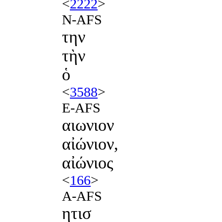
<
2222
>
N-AFS
την
τὴν
ὁ
<
3588
>
E-AFS
αιωνιον
αἰώνιον,
αἰώνιος
<
166
>
A-AFS
ητισ