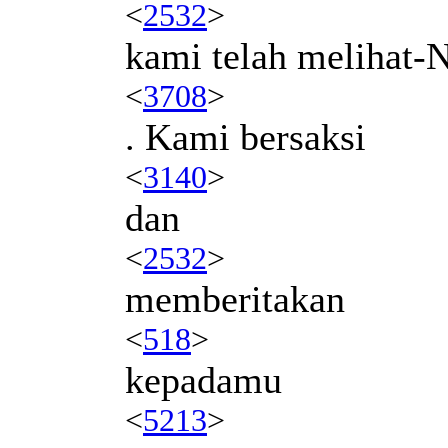
<
2532
>
kami telah melihat-
<
3708
>
. Kami bersaksi
<
3140
>
dan
<
2532
>
memberitakan
<
518
>
kepadamu
<
5213
>