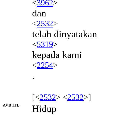
<
3962
>
dan
<
2532
>
telah dinyatakan
<
5319
>
kepada kami
<
2254
>
.
[<
2532
> <
2532
>]
AVB ITL
Hidup