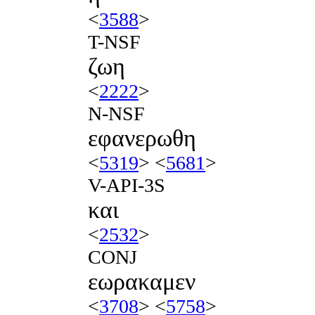
<
3588
>
T-NSF
ζωη
<
2222
>
N-NSF
εφανερωθη
<
5319
> <
5681
>
V-API-3S
και
<
2532
>
CONJ
εωρακαμεν
<
3708
> <
5758
>