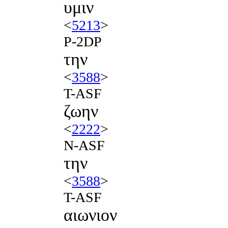
υμιν
<
5213
>
P-2DP
την
<
3588
>
T-ASF
ζωην
<
2222
>
N-ASF
την
<
3588
>
T-ASF
αιωνιον