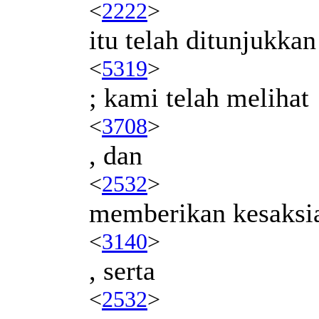
<
2222
>
itu telah ditunjukkan
<
5319
>
; kami telah melihat
<
3708
>
, dan
<
2532
>
memberikan kesaksi
<
3140
>
, serta
<
2532
>