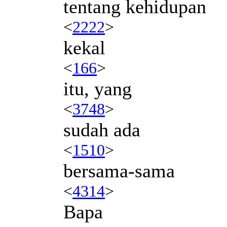
tentang kehidupan
<
2222
>
kekal
<
166
>
itu, yang
<
3748
>
sudah ada
<
1510
>
bersama-sama
<
4314
>
Bapa