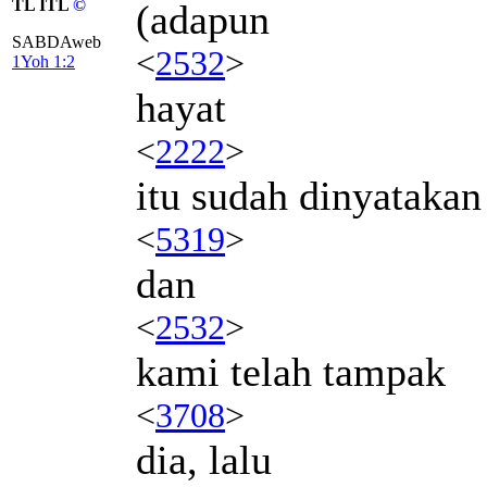
TL ITL
©
(adapun
SABDAweb
<
2532
>
1Yoh 1:2
hayat
<
2222
>
itu sudah dinyatakan
<
5319
>
dan
<
2532
>
kami telah tampak
<
3708
>
dia, lalu