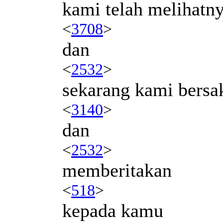
kami telah melihatn
<
3708
>
dan
<
2532
>
sekarang kami bersa
<
3140
>
dan
<
2532
>
memberitakan
<
518
>
kepada kamu