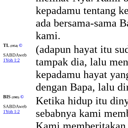
kepadamu tentang ke
ada bersama-sama Ba
kami.
TL
©
(adapun hayat itu su
(1954)
SABDAweb
tampak dia, lalu me
1Yoh 1:2
kepadamu hayat yang
dengan Bapa, lalu di
BIS
©
Ketika hidup itu din
(1985)
SABDAweb
sebabnya kami memb
1Yoh 1:2
Kami memberitakan k