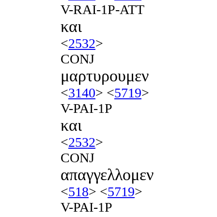
V-RAI-1P-ATT
και
<
2532
>
CONJ
μαρτυρουμεν
<
3140
> <
5719
>
V-PAI-1P
και
<
2532
>
CONJ
απαγγελλομεν
<
518
> <
5719
>
V-PAI-1P