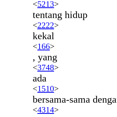
<
5213
>
tentang hidup
<
2222
>
kekal
<
166
>
, yang
<
3748
>
ada
<
1510
>
bersama-sama denga
<
4314
>