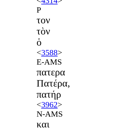
<
4314
>
P
τον
τὸν
ὁ
<
3588
>
E-AMS
πατερα
Πατέρα,
πατήρ
<
3962
>
N-AMS
και