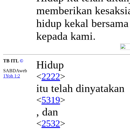
memberikan kesaksia
hidup kekal bersama
kepada kami.
TB ITL
©
Hidup
SABDAweb
<
2222
>
1Yoh 1:2
itu telah dinyatakan
<
5319
>
, dan
<
2532
>