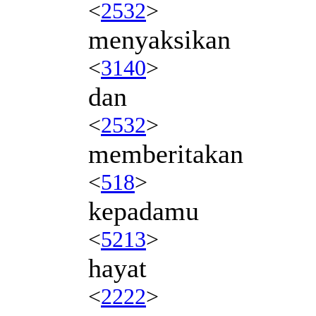
<
2532
>
menyaksikan
<
3140
>
dan
<
2532
>
memberitakan
<
518
>
kepadamu
<
5213
>
hayat
<
2222
>