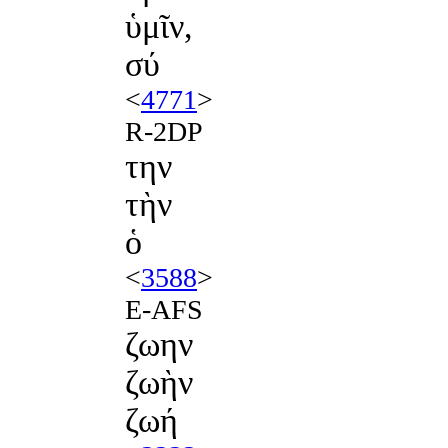
ὑμῖν,
σύ
<
4771
>
R-2DP
την
τὴν
ὁ
<
3588
>
E-AFS
ζωην
ζωὴν
ζωή