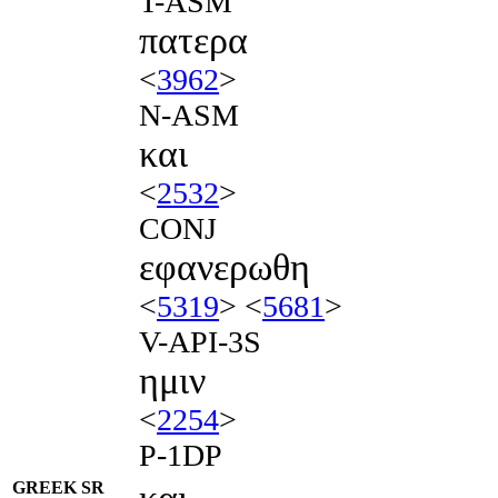
T-ASM
πατερα
<
3962
>
N-ASM
και
<
2532
>
CONJ
εφανερωθη
<
5319
> <
5681
>
V-API-3S
ημιν
<
2254
>
P-1DP
GREEK SR