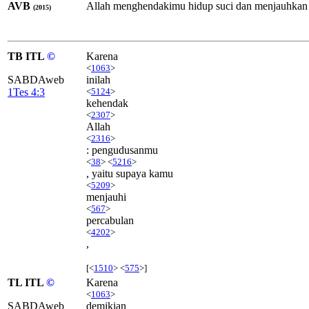
AVB
Allah menghendakimu hidup suci dan menjauhkan d
(2015)
TB ITL
©
Karena
<
1063
>
SABDAweb
inilah
1Tes 4:3
<
5124
>
kehendak
<
2307
>
Allah
<
2316
>
: pengudusanmu
<
38
> <
5216
>
, yaitu supaya kamu
<
5209
>
menjauhi
<
567
>
percabulan
<
4202
>
,
[<
1510
> <
575
>]
TL ITL
©
Karena
<
1063
>
SABDAweb
demikian