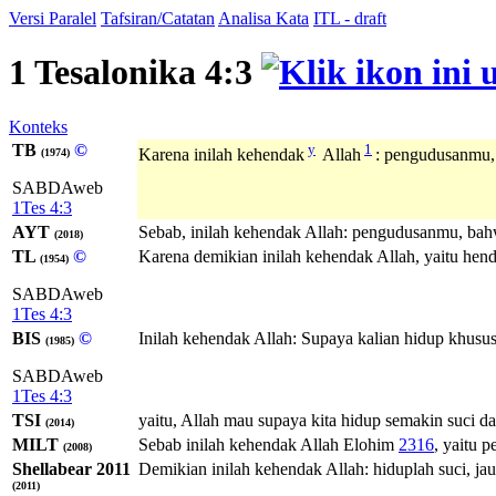
Versi Paralel
Tafsiran/Catatan
Analisa Kata
ITL - draft
1 Tesalonika 4:3
Konteks
TB
©
y
1
Karena inilah kehendak
Allah
: pengudusanmu,
(1974)
SABDAweb
1Tes 4:3
AYT
Sebab, inilah kehendak Allah: pengudusanmu, bah
(2018)
TL
©
Karena demikian inilah kehendak Allah, yaitu hen
(1954)
SABDAweb
1Tes 4:3
BIS
©
Inilah kehendak Allah: Supaya kalian hidup khusus
(1985)
SABDAweb
1Tes 4:3
TSI
yaitu, Allah mau supaya kita hidup semakin suci d
(2014)
MILT
Sebab inilah kehendak
Allah
Elohim
2316
, yaitu 
(2008)
Shellabear 2011
Demikian inilah kehendak Allah: hiduplah suci, jau
(2011)