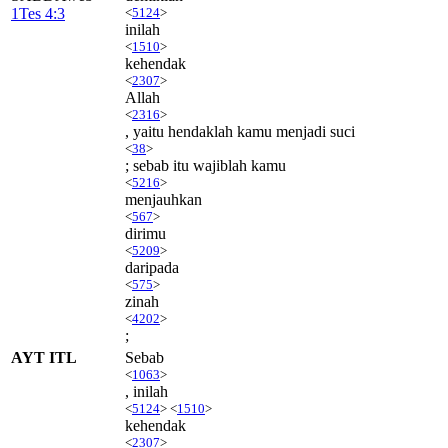
1Tes 4:3
<
5124
>
inilah
<
1510
>
kehendak
<
2307
>
Allah
<
2316
>
, yaitu hendaklah kamu menjadi suci
<
38
>
; sebab itu wajiblah kamu
<
5216
>
menjauhkan
<
567
>
dirimu
<
5209
>
daripada
<
575
>
zinah
<
4202
>
;
AYT ITL
Sebab
<
1063
>
, inilah
<
5124
> <
1510
>
kehendak
<
2307
>