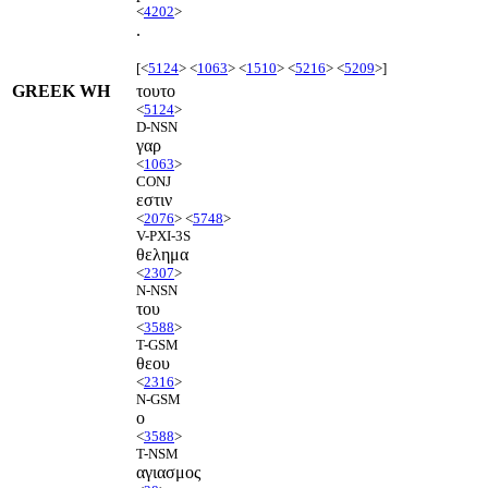
<
4202
>
.
[<
5124
> <
1063
> <
1510
> <
5216
> <
5209
>]
GREEK WH
τουτο
<
5124
>
D-NSN
γαρ
<
1063
>
CONJ
εστιν
<
2076
> <
5748
>
V-PXI-3S
θελημα
<
2307
>
N-NSN
του
<
3588
>
T-GSM
θεου
<
2316
>
N-GSM
ο
<
3588
>
T-NSM
αγιασμος