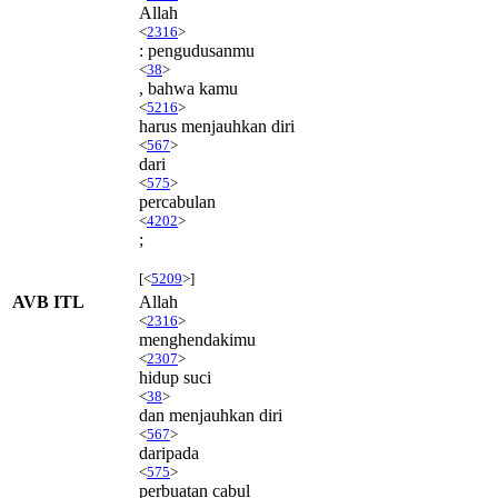
Allah
<
2316
>
: pengudusanmu
<
38
>
, bahwa kamu
<
5216
>
harus menjauhkan diri
<
567
>
dari
<
575
>
percabulan
<
4202
>
;
[<
5209
>]
AVB ITL
Allah
<
2316
>
menghendakimu
<
2307
>
hidup suci
<
38
>
dan menjauhkan diri
<
567
>
daripada
<
575
>
perbuatan cabul