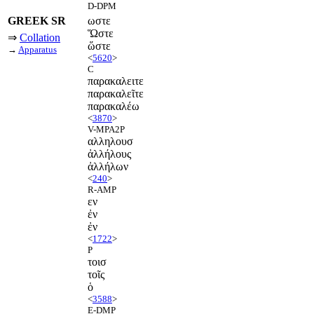
D-DPM
GREEK SR
ωστε
Ὥστε
⇒
Collation
ὥστε
→
Apparatus
<
5620
>
C
παρακαλειτε
παρακαλεῖτε
παρακαλέω
<
3870
>
V-MPA2P
αλληλουσ
ἀλλήλους
ἀλλήλων
<
240
>
R-AMP
εν
ἐν
ἐν
<
1722
>
P
τοισ
τοῖς
ὁ
<
3588
>
E-DMP