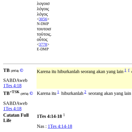
λογοισ
λόγοις
λόγος
<
3056
>
N-DMP
τουτοισ
τούτοις.
οὗτος
<
3778
>
E-DMP
TB
©
1
f
Karena itu hiburkanlah seorang akan yang lain
(1974)
SABDAweb
1Tes 4:18
+TSK
1
2
TB
©
Karena itu
hiburkanlah
seorang akan yang lain 
(1974)
SABDAweb
1Tes 4:18
Catatan Full
1
1Tes 4:14-18
Life
Nas :
1Tes 4:14-18