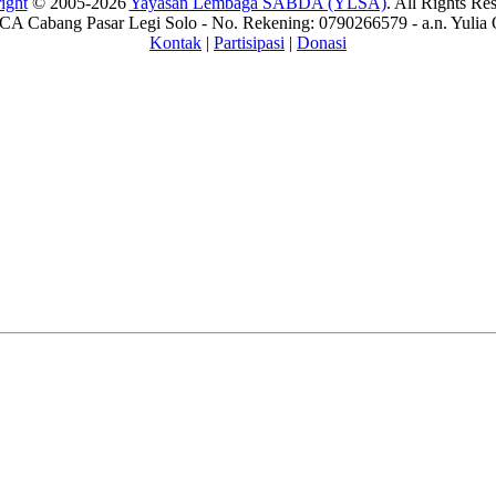
ight
© 2005-2026
Yayasan Lembaga SABDA (YLSA)
. All Rights Re
A Cabang Pasar Legi Solo - No. Rekening: 0790266579 - a.n. Yulia 
Kontak
|
Partisipasi
|
Donasi