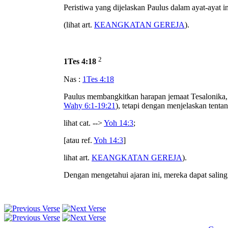
Peristiwa yang dijelaskan Paulus dalam ayat-ayat i
(lihat art.
KEANGKATAN GEREJA
).
2
1Tes 4:18
Nas :
1Tes 4:18
Paulus membangkitkan harapan jemaat Tesalonika,
Wahy 6:1-19:21
), tetapi dengan menjelaskan tenta
lihat cat. -->
Yoh 14:3
;
[atau ref.
Yoh 14:3
]
lihat art.
KEANGKATAN GEREJA
).
Dengan mengetahui ajaran ini, mereka dapat salin