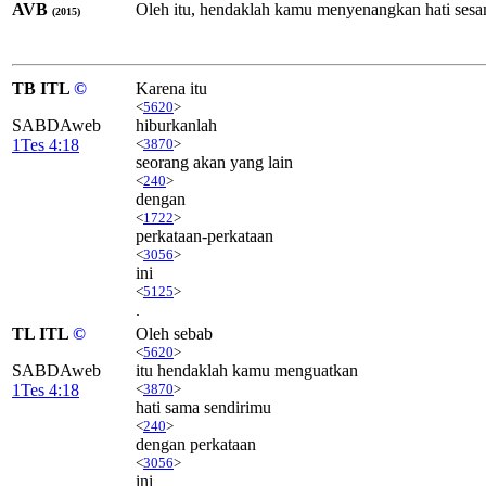
AVB
Oleh itu, hendaklah kamu menyenangkan hati sesama
(2015)
TB ITL
©
Karena itu
<
5620
>
SABDAweb
hiburkanlah
1Tes 4:18
<
3870
>
seorang akan yang lain
<
240
>
dengan
<
1722
>
perkataan-perkataan
<
3056
>
ini
<
5125
>
.
TL ITL
©
Oleh sebab
<
5620
>
SABDAweb
itu hendaklah kamu menguatkan
1Tes 4:18
<
3870
>
hati sama sendirimu
<
240
>
dengan perkataan
<
3056
>
ini