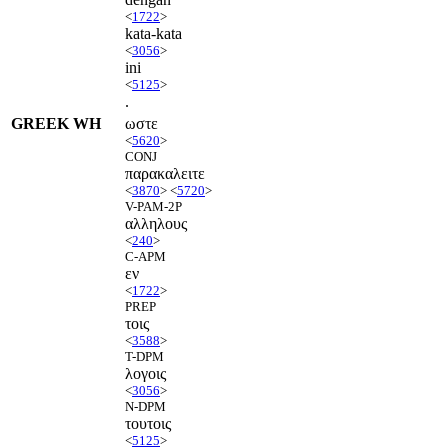
<
1722
>
kata-kata
<
3056
>
ini
<
5125
>
.
GREEK WH
ωστε
<
5620
>
CONJ
παρακαλειτε
<
3870
> <
5720
>
V-PAM-2P
αλληλους
<
240
>
C-APM
εν
<
1722
>
PREP
τοις
<
3588
>
T-DPM
λογοις
<
3056
>
N-DPM
τουτοις
<
5125
>