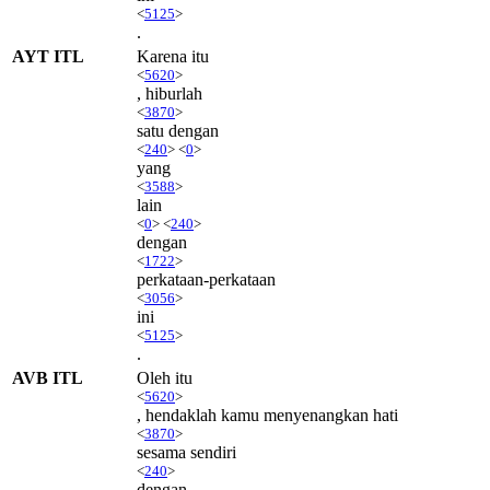
<
5125
>
.
AYT ITL
Karena itu
<
5620
>
, hiburlah
<
3870
>
satu dengan
<
240
> <
0
>
yang
<
3588
>
lain
<
0
> <
240
>
dengan
<
1722
>
perkataan-perkataan
<
3056
>
ini
<
5125
>
.
AVB ITL
Oleh itu
<
5620
>
, hendaklah kamu menyenangkan hati
<
3870
>
sesama sendiri
<
240
>
dengan