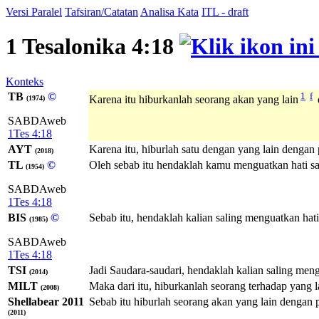
Versi Paralel
Tafsiran/Catatan
Analisa Kata
ITL - draft
1 Tesalonika 4:18
Konteks
TB
©
1
f
Karena itu hiburkanlah seorang akan yang lain
(1974)
SABDAweb
1Tes 4:18
AYT
Karena itu, hiburlah satu dengan yang lain dengan 
(2018)
TL
©
Oleh sebab itu hendaklah kamu menguatkan hati sa
(1954)
SABDAweb
1Tes 4:18
BIS
©
Sebab itu, hendaklah kalian saling menguatkan hat
(1985)
SABDAweb
1Tes 4:18
TSI
Jadi Saudara-saudari, hendaklah kalian saling men
(2014)
MILT
Maka dari itu, hiburkanlah seorang terhadap yang l
(2008)
Shellabear 2011
Sebab itu hiburlah seorang akan yang lain dengan p
(2011)