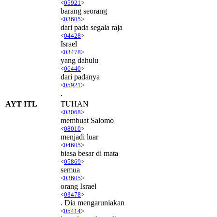
<
05921
>
barang seorang
<
03605
>
dari pada segala raja
<
04428
>
Israel
<
03478
>
yang dahulu
<
06440
>
dari padanya
<
05921
>
.
AYT ITL
TUHAN
<
03068
>
membuat Salomo
<
08010
>
menjadi luar
<
04605
>
biasa besar di mata
<
05869
>
semua
<
03605
>
orang Israel
<
03478
>
. Dia mengaruniakan
<
05414
>