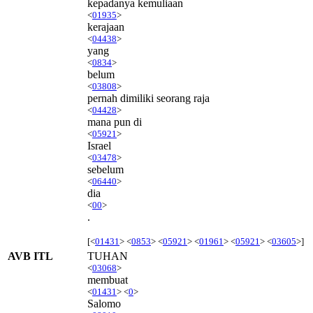
kepadanya kemuliaan
<
01935
>
kerajaan
<
04438
>
yang
<
0834
>
belum
<
03808
>
pernah dimiliki seorang raja
<
04428
>
mana pun di
<
05921
>
Israel
<
03478
>
sebelum
<
06440
>
dia
<
00
>
.
[<
01431
> <
0853
> <
05921
> <
01961
> <
05921
> <
03605
>]
AVB ITL
TUHAN
<
03068
>
membuat
<
01431
> <
0
>
Salomo