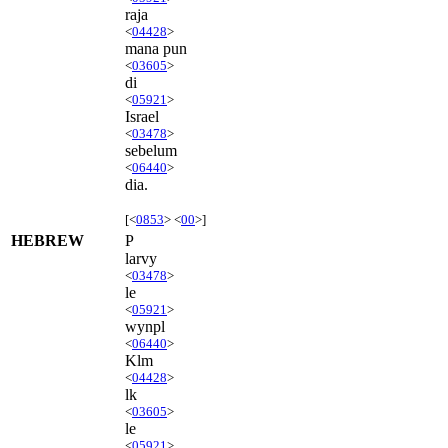
raja
<
04428
>
mana pun
<
03605
>
di
<
05921
>
Israel
<
03478
>
sebelum
<
06440
>
dia.
[<
0853
> <
00
>]
HEBREW
P
larvy
<
03478
>
le
<
05921
>
wynpl
<
06440
>
Klm
<
04428
>
lk
<
03605
>
le
<
05921
>