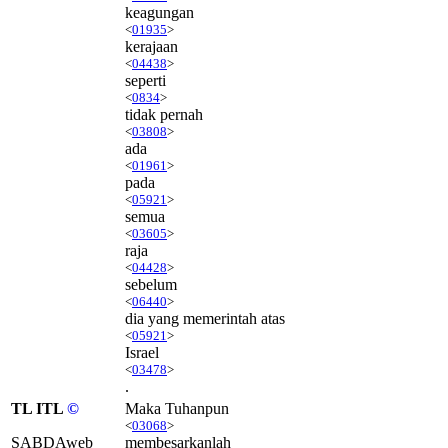
keagungan
<
01935
>
kerajaan
<
04438
>
seperti
<
0834
>
tidak pernah
<
03808
>
ada
<
01961
>
pada
<
05921
>
semua
<
03605
>
raja
<
04428
>
sebelum
<
06440
>
dia yang memerintah atas
<
05921
>
Israel
<
03478
>
.
TL ITL
©
Maka Tuhanpun
<
03068
>
SABDAweb
membesarkanlah