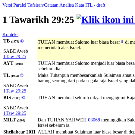
Versi Paralel
Tafsiran/Catatan
Analisa Kata
ITL - draft
1 Tawarikh 29:25
Konteks
TB
©
q
TUHAN membuat Salomo luar biasa besar
di ma
(1974)
memerintah atas Israel.
SABDAweb
1Taw 29:25
AYT
TUHAN membuat Salomo menjadi luar biasa besar d
(2018)
sebelum dia.
TL
©
Maka Tuhanpun membesarkanlah Sulaiman amat san
(1954)
barang seorang dari pada segala raja Israel yang da
SABDAweb
1Taw 29:25
BIS
©
TUHAN membuat seluruh rakyat mengagumi Raja Sal
(1985)
SABDAweb
1Taw 29:25
MILT
Dan
TUHAN
YAHWEH
03068
meninggikan Salom
(2008)
Israel sebelum ia.
Shellabear 2011
ALLAH membuat Sulaiman luar biasa besar di depa