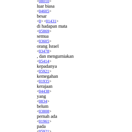
<
08010
>
luar biasa
<
04605
>
besar
<
0
> <
01431
>
di hadapan mata
<
05869
>
semua
<
03605
>
orang Israel
<
03478
>
, dan mengurniakan
<
05414
>
kepadanya
<
05921
>
kemegahan
<
01935
>
kerajaan
<
04438
>
yang
<
0834
>
belum
<
03808
>
pernah ada
<
01961
>
pada
<
05921
>