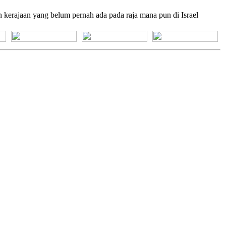
erajaan yang belum pernah ada pada raja mana pun di Israel
[+] Bhs. Suku
[+] Bhs. Indonesia
[+] Bhs. Inggris