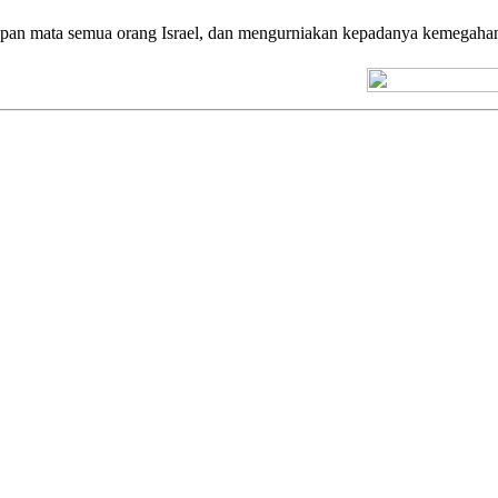
n mata semua orang Israel, dan mengurniakan kepadanya kemegahan k
[+] Kuno