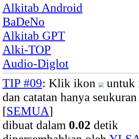
Alkitab Android
BaDeNo
Alkitab GPT
Alki-TOP
Audio-Diglot
TIP #09
: Klik ikon
untuk 
dan catatan hanya seukuran
[
SEMUA
]
dibuat dalam
0.02
detik
dipersembahkan oleh
YLS