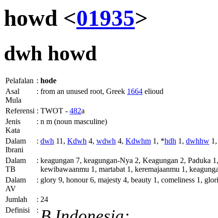
howd <
01935
>
dwh
howd
Pelafalan
:
hode
Asal
:
from an unused root, Greek
1664
elioud
Mula
Referensi
:
TWOT -
482
a
Jenis
:
n m (noun masculine)
Kata
Dalam
:
dwh
11,
Kdwh
4,
wdwh
4,
Kdwhm
1, *
hdh
1,
dwhhw
1
Ibrani
Dalam
:
keagungan 7, keagungan-Nya 2, Keagungan 2, Paduka 1
TB
kewibawaanmu 1, martabat 1, keremajaanmu 1, keagungan
Dalam
:
glory 9, honour 6, majesty 4, beauty 1, comeliness 1, glo
AV
Jumlah
:
24
Definisi
:
B.Indonesia: