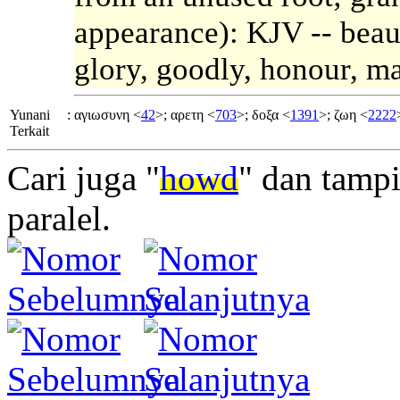
appearance): KJV -- beaut
glory, goodly, honour, ma
Yunani
:
αγιωσυνη <
42
>; αρετη <
703
>; δοξα <
1391
>; ζωη <
2222
Terkait
Cari juga "
howd
" dan tamp
paralel.