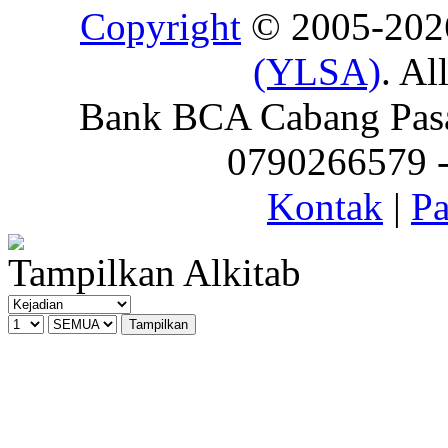
Copyright
© 2005-20
(YLSA)
. Al
Bank BCA Cabang Pasar
0790266579 - 
Kontak
|
Pa
Tampilkan Alkitab