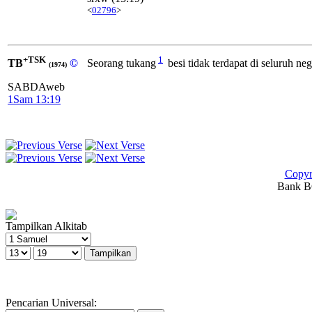
<
02796
>
+TSK
1
TB
©
Seorang tukang
besi tidak terdapat di seluruh ne
(1974)
SABDAweb
1Sam 13:19
Copyr
Bank BC
Tampilkan Alkitab
Pencarian Universal: