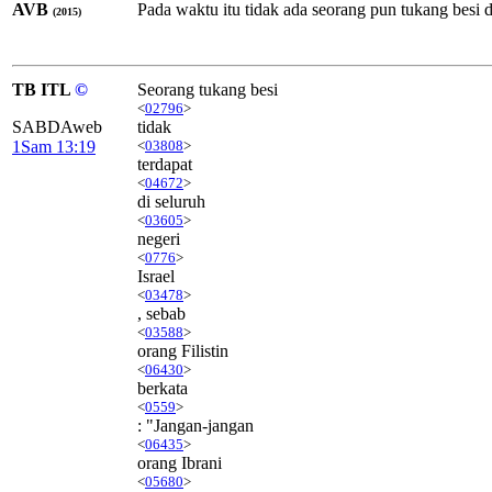
AVB
Pada waktu itu tidak ada seorang pun tukang besi d
(2015)
TB ITL
©
Seorang tukang besi
<
02796
>
SABDAweb
tidak
1Sam 13:19
<
03808
>
terdapat
<
04672
>
di seluruh
<
03605
>
negeri
<
0776
>
Israel
<
03478
>
, sebab
<
03588
>
orang Filistin
<
06430
>
berkata
<
0559
>
: "Jangan-jangan
<
06435
>
orang Ibrani
<
05680
>