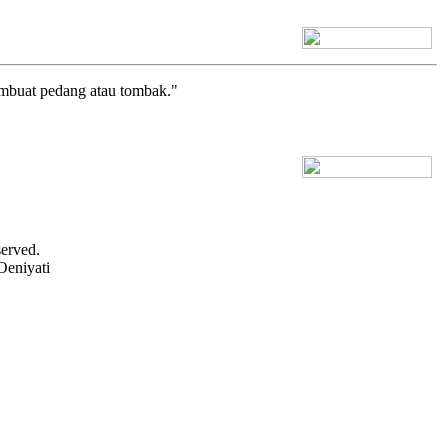
[+] Bhs. Inggris
 membuat pedang atau tombak."
[+] Bhs. Inggris
served.
Oeniyati