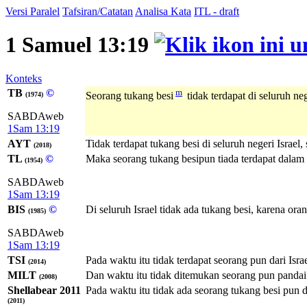
Versi Paralel
Tafsiran/Catatan
Analisa Kata
ITL - draft
1 Samuel 13:19
Konteks
TB
©
m
Seorang tukang besi
tidak terdapat di seluruh ne
(1974)
SABDAweb
1Sam 13:19
AYT
Tidak terdapat tukang besi di seluruh negeri Israe
(2018)
TL
©
Maka seorang tukang besipun tiada terdapat dalam s
(1954)
SABDAweb
1Sam 13:19
BIS
©
Di seluruh Israel tidak ada tukang besi, karena or
(1985)
SABDAweb
1Sam 13:19
TSI
Pada waktu itu tidak terdapat seorang pun dari Isr
(2014)
MILT
Dan waktu itu tidak ditemukan seorang pun pandai b
(2008)
Shellabear 2011
Pada waktu itu tidak ada seorang tukang besi pun d
(2011)