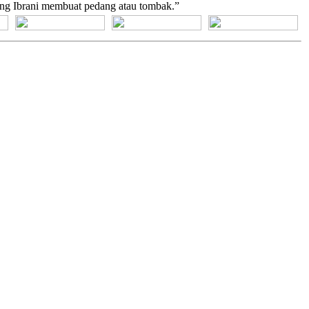
orang Ibrani membuat pedang atau tombak.”
[+] Bhs. Suku
[+] Bhs. Indonesia
[+] Bhs. Inggris