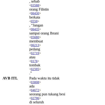
, sebab
<
03588
>
orang Filistin
<
06430
>
berkata
<
0559
>
, “Jangan
<
06435
>
sampai orang Ibrani
<
05680
>
membuat
<
06213
>
pedang
<
02719
>
atau
<
0176
>
tombak
<
02595
>
.”
AVB ITL
Pada waktu itu tidak
<
03808
>
ada
<
04672
>
seorang pun tukang besi
<
02796
>
di seluruh