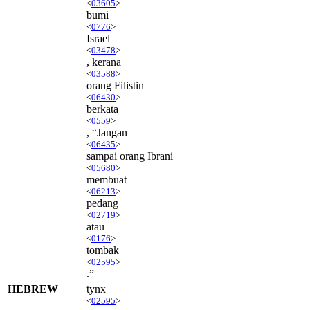
<
03605
>
bumi
<
0776
>
Israel
<
03478
>
, kerana
<
03588
>
orang Filistin
<
06430
>
berkata
<
0559
>
, “Jangan
<
06435
>
sampai orang Ibrani
<
05680
>
membuat
<
06213
>
pedang
<
02719
>
atau
<
0176
>
tombak
<
02595
>
.”
HEBREW
tynx
<
02595
>