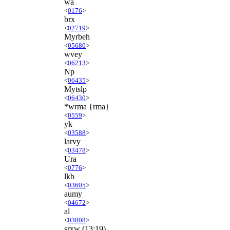
wa
<
0176
>
brx
<
02719
>
Myrbeh
<
05680
>
wvey
<
06213
>
Np
<
06435
>
Mytslp
<
06430
>
*wrma {rma}
<
0559
>
yk
<
03588
>
larvy
<
03478
>
Ura
<
0776
>
lkb
<
03605
>
aumy
<
04672
>
al
<
03808
>
srxw
(13:19)