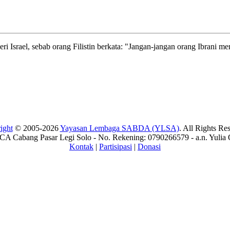
geri Israel, sebab orang Filistin berkata: "Jangan-jangan orang Ibrani
ight
© 2005-2026
Yayasan Lembaga SABDA (YLSA)
. All Rights Re
A Cabang Pasar Legi Solo - No. Rekening: 0790266579 - a.n. Yulia 
Kontak
|
Partisipasi
|
Donasi