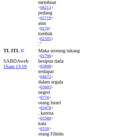
membuat
<
06213
>
pedang
<
02719
>
atau
<
0176
>
tombak
<
02595
>
."
TL ITL
©
Maka seorang tukang
<
02796
>
SABDAweb
besipun tiada
1Sam 13:19
<
03808
>
terdapat
<
04672
>
dalam segala
<
03605
>
negeri
<
0776
>
orang Israel
<
03478
>
, karena
<
03588
>
kata
<
0559
>
orang Filistin