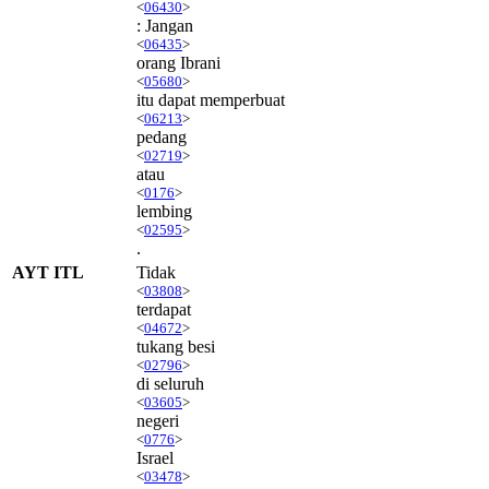
<
06430
>
: Jangan
<
06435
>
orang Ibrani
<
05680
>
itu dapat memperbuat
<
06213
>
pedang
<
02719
>
atau
<
0176
>
lembing
<
02595
>
.
AYT ITL
Tidak
<
03808
>
terdapat
<
04672
>
tukang besi
<
02796
>
di seluruh
<
03605
>
negeri
<
0776
>
Israel
<
03478
>