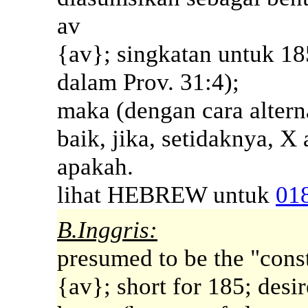
av
{av}; singkatan untuk 18
dalam Prov. 31:4);
maka (dengan cara alternat
baik, jika, setidaknya, X
apakah.
lihat HEBREW untuk
01
B.Inggris:
presumed to be the "const
{av}; short for 185; desi