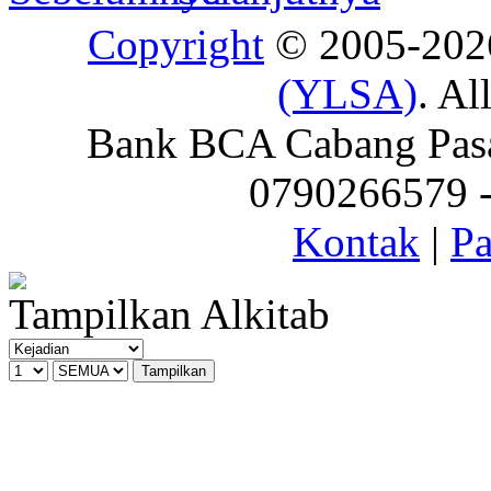
Copyright
© 2005-20
(YLSA)
. Al
Bank BCA Cabang Pasar
0790266579 - 
Kontak
|
Pa
Tampilkan Alkitab