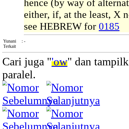
hence (by way of alternati
either, if, at the least, X
see HEBREW for
0185
Yunani
:
-
Terkait
Cari juga "
'ow
" dan tampil
paralel.