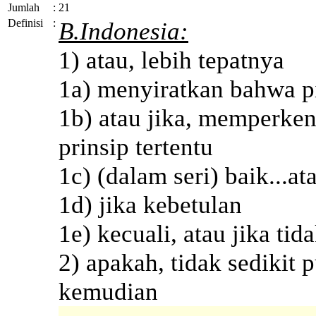
Jumlah
:
21
Definisi
:
B.Indonesia:
1) atau, lebih tepatnya
1a) menyiratkan bahwa pi
1b) atau jika, memperken
prinsip tertentu
1c) (dalam seri) baik...at
1d) jika kebetulan
1e) kecuali, atau jika tid
2) apakah, tidak sedikit p
kemudian