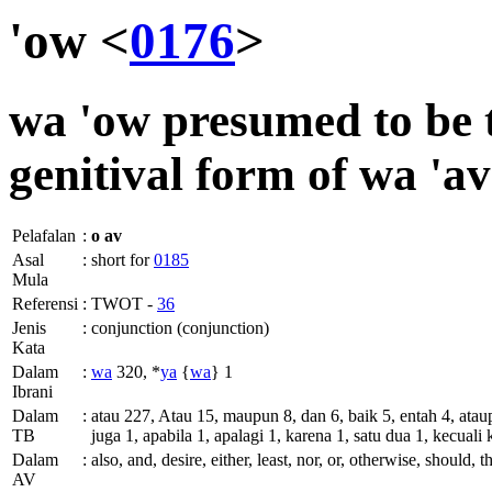
'ow <
0176
>
wa
'ow presumed to be t
genitival form of
wa
'av
Pelafalan
:
o
av
Asal
:
short for
0185
Mula
Referensi
:
TWOT -
36
Jenis
:
conjunction (conjunction)
Kata
Dalam
:
wa
320, *
ya
{
wa
} 1
Ibrani
Dalam
:
atau 227, Atau 15, maupun 8, dan 6, baik 5, entah 4, ata
TB
juga 1, apabila 1, apalagi 1, karena 1, satu dua 1, kecuali 
Dalam
:
also, and, desire, either, least, nor, or, otherwise, should, 
AV