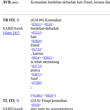
AVB
Kemudian berdebar-debarlah hati Daud, kerana dia
(2015)
TB ITL
©
(#24-#6) Kemudian
<
03651
> <
0310
>
SABDAweb
berdebar-debarlah
1Sam 24:5
<
05221
>
hati
<
03820
>
Daud
<
01732
>
, karena
<
0834
> <
05921
>
ia telah memotong
<
03772
>
punca
<
03671
>
Saul
<
07586
>
;
[<
01961
> <
0834
>]
TL ITL
©
(24-6) Tetapi kemudian
<
0310
>
SABDAweb
dari pada itu sesungguhnya