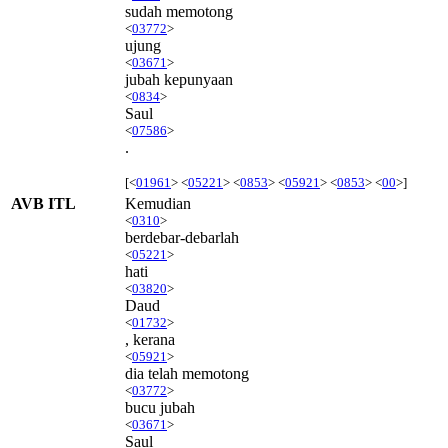
sudah memotong
<
03772
>
ujung
<
03671
>
jubah kepunyaan
<
0834
>
Saul
<
07586
>
.
[<
01961
> <
05221
> <
0853
> <
05921
> <
0853
> <
00
>]
AVB ITL
Kemudian
<
0310
>
berdebar-debarlah
<
05221
>
hati
<
03820
>
Daud
<
01732
>
, kerana
<
05921
>
dia telah memotong
<
03772
>
bucu jubah
<
03671
>
Saul