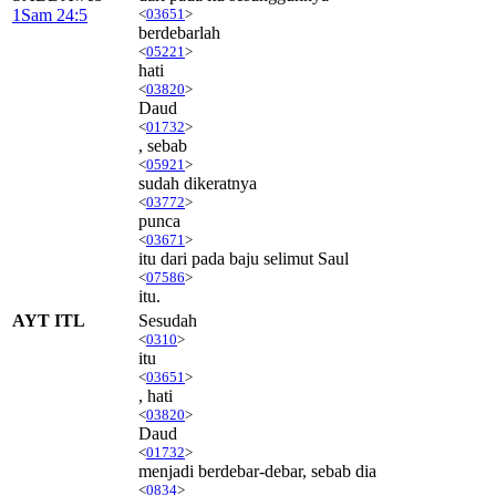
1Sam 24:5
<
03651
>
berdebarlah
<
05221
>
hati
<
03820
>
Daud
<
01732
>
, sebab
<
05921
>
sudah dikeratnya
<
03772
>
punca
<
03671
>
itu dari pada baju selimut Saul
<
07586
>
itu.
AYT ITL
Sesudah
<
0310
>
itu
<
03651
>
, hati
<
03820
>
Daud
<
01732
>
menjadi berdebar-debar, sebab dia
<
0834
>