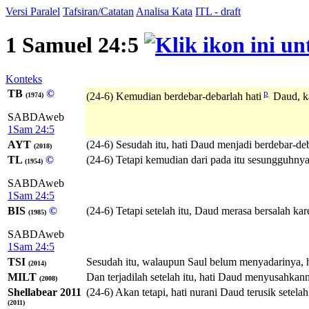
Versi Paralel
Tafsiran/Catatan
Analisa Kata
ITL - draft
1 Samuel 24:5
Konteks
TB
©
p
(24-6) Kemudian berdebar-debarlah hati
Daud, ka
(1974)
SABDAweb
1Sam 24:5
AYT
(24-6) Sesudah itu, hati Daud menjadi berdebar-d
(2018)
TL
©
(24-6) Tetapi kemudian dari pada itu sesungguhnya 
(1954)
SABDAweb
1Sam 24:5
BIS
©
(24-6) Tetapi setelah itu, Daud merasa bersalah kar
(1985)
SABDAweb
1Sam 24:5
TSI
Sesudah itu, walaupun Saul belum menyadarinya, ha
(2014)
MILT
Dan terjadilah setelah itu, hati Daud menyusahkan
(2008)
Shellabear 2011
(24-6) Akan tetapi, hati nurani Daud terusik setela
(2011)