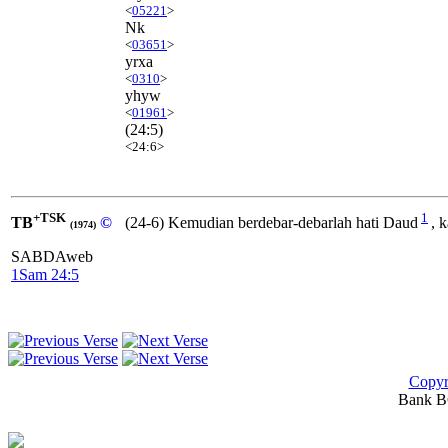
<
05221
>
Nk
<
03651
>
yrxa
<
0310
>
yhyw
<
01961
>
(24:5)
<24:6>
+TSK
1
TB
©
(24-6) Kemudian berdebar-debarlah hati Daud
, 
(1974)
SABDAweb
1Sam 24:5
Copyr
Bank BC