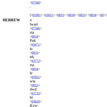
<
07586
>
.
[<
01961
> <
03651
> <
0853
> <
0834
> <
0853
> <
0834
> <
00
>]
HEBREW
o
lwasl
<
07586
>
rsa
<
0834
>
Pnk
<
03671
>
ta
<
0853
>
trk
<
03772
>
rsa
<
0834
>
le
<
05921
>
wta
<
0853
>
dwd
<
01732
>
bl
<
03820
>
Kyw