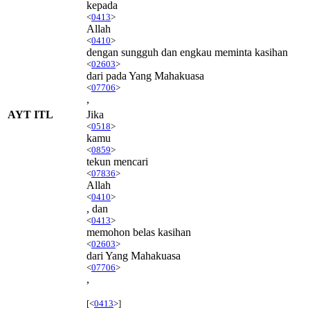
kepada
<
0413
>
Allah
<
0410
>
dengan sungguh dan engkau meminta kasihan
<
02603
>
dari pada Yang Mahakuasa
<
07706
>
,
AYT ITL
Jika
<
0518
>
kamu
<
0859
>
tekun mencari
<
07836
>
Allah
<
0410
>
, dan
<
0413
>
memohon belas kasihan
<
02603
>
dari Yang Mahakuasa
<
07706
>
,
[<
0413
>]