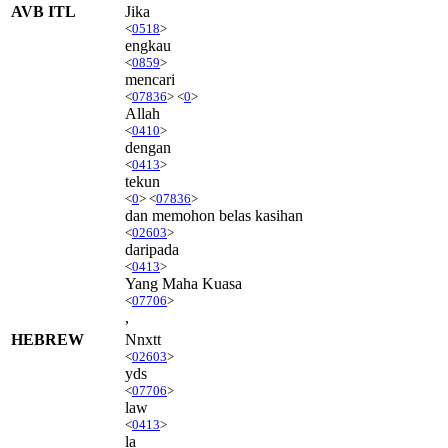
AVB ITL
Jika
<
0518
>
engkau
<
0859
>
mencari
<
07836
> <
0
>
Allah
<
0410
>
dengan
<
0413
>
tekun
<
0
> <
07836
>
dan memohon belas kasihan
<
02603
>
daripada
<
0413
>
Yang Maha Kuasa
<
07706
>
,
HEBREW
Nnxtt
<
02603
>
yds
<
07706
>
law
<
0413
>
la