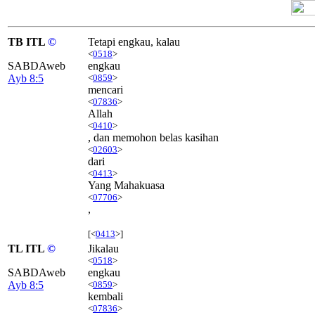
TB ITL
©
Tetapi engkau, kalau
<
0518
>
SABDAweb
engkau
Ayb 8:5
<
0859
>
mencari
<
07836
>
Allah
<
0410
>
, dan memohon belas kasihan
<
02603
>
dari
<
0413
>
Yang Mahakuasa
<
07706
>
,
[<
0413
>]
TL ITL
©
Jikalau
<
0518
>
SABDAweb
engkau
Ayb 8:5
<
0859
>
kembali
<
07836
>