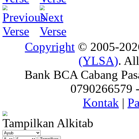
Copyright
© 2005-20
(YLSA)
. Al
Bank BCA Cabang Pasar
0790266579 - 
Kontak
|
Pa
Tampilkan Alkitab