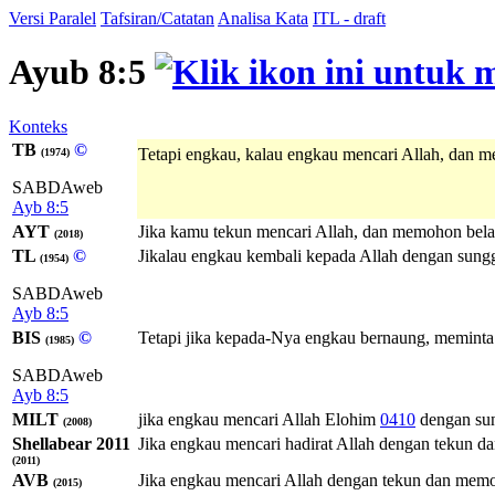
Versi Paralel
Tafsiran/Catatan
Analisa Kata
ITL - draft
Ayub 8:5
Konteks
TB
©
Tetapi engkau, kalau engkau mencari Allah, dan 
(1974)
SABDAweb
Ayb 8:5
AYT
Jika kamu tekun mencari Allah, dan memohon bela
(2018)
TL
©
Jikalau engkau kembali kepada Allah dengan sun
(1954)
SABDAweb
Ayb 8:5
BIS
©
Tetapi jika kepada-Nya engkau bernaung, memint
(1985)
SABDAweb
Ayb 8:5
MILT
jika engkau mencari
Allah
Elohim
0410
dengan su
(2008)
Shellabear 2011
Jika engkau mencari hadirat Allah dengan tekun 
(2011)
AVB
Jika engkau mencari Allah dengan tekun dan mem
(2015)