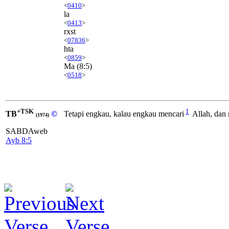
<
0410
>
la
<
0413
>
rxst
<
07836
>
hta
<
0859
>
Ma
(8:5)
<
0518
>
+TSK
1
TB
©
Tetapi engkau, kalau engkau mencari
Allah, dan
(1974)
SABDAweb
Ayb 8:5