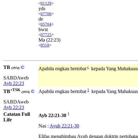
<
01129
>
yds
<
07706
>
de
<
05704
>
bwst
<
07725
>
Ma
(22:23)
<
0518
>
TB
©
c
Apabila engkau bertobat
kepada Yang Mahakuasa,
(1974)
SABDAweb
Ayb 22:23
+TSK
1
TB
©
Apabila engkau bertobat
kepada Yang Mahakuas
(1974)
SABDAweb
Ayb 22:23
Catatan Full
1
Ayb 22:21-30
Life
Nas :
Ayub 22:21-30
Elifas menghimbau Ayub dengan doktrin pertobatan