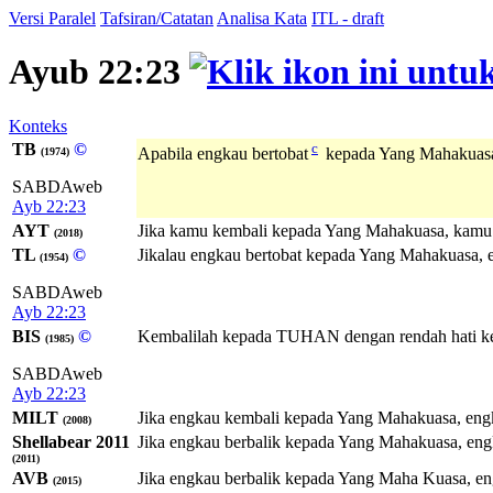
Versi Paralel
Tafsiran/Catatan
Analisa Kata
ITL - draft
Ayub 22:23
Konteks
TB
©
c
Apabila engkau bertobat
kepada Yang Mahakuasa,
(1974)
SABDAweb
Ayb 22:23
AYT
Jika kamu kembali kepada Yang Mahakuasa, kamu 
(2018)
TL
©
Jikalau engkau bertobat kepada Yang Mahakuasa, e
(1954)
SABDAweb
Ayb 22:23
BIS
©
Kembalilah kepada TUHAN dengan rendah hati ke
(1985)
SABDAweb
Ayb 22:23
MILT
Jika engkau kembali kepada Yang Mahakuasa, eng
(2008)
Shellabear 2011
Jika engkau berbalik kepada Yang Mahakuasa, en
(2011)
AVB
Jika engkau berbalik kepada Yang Maha Kuasa, e
(2015)