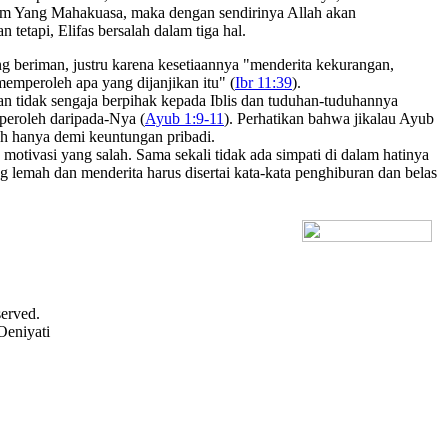
alam Yang Mahakuasa, maka dengan sendirinya Allah akan
etapi, Elifas bersalah dalam tiga hal.
g beriman, justru karena kesetiaannya "menderita kekurangan,
memperoleh apa yang dijanjikan itu" (
Ibr 11:39
).
n tidak sengaja berpihak kepada Iblis dan tuduhan-tuduhannya
peroleh daripada-Nya (
Ayub 1:9-11
). Perhatikan bahwa jikalau Ayub
ah hanya demi keuntungan pribadi.
otivasi yang salah. Sama sekali tidak ada simpati di dalam hatinya
lemah dan menderita harus disertai kata-kata penghiburan dan belas
[+] Bhs. Inggris
served.
Oeniyati