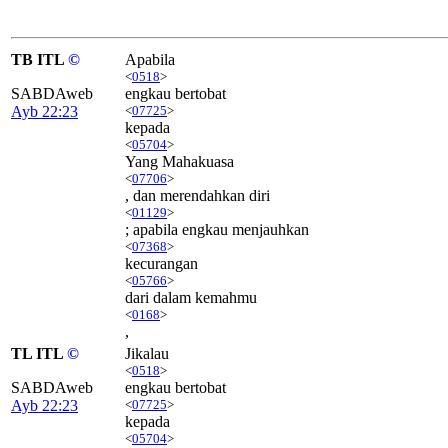
TB ITL
©
Apabila
<
0518
>
SABDAweb
engkau bertobat
Ayb 22:23
<
07725
>
kepada
<
05704
>
Yang Mahakuasa
<
07706
>
, dan merendahkan diri
<
01129
>
; apabila engkau menjauhkan
<
07368
>
kecurangan
<
05766
>
dari dalam kemahmu
<
0168
>
,
TL ITL
©
Jikalau
<
0518
>
SABDAweb
engkau bertobat
Ayb 22:23
<
07725
>
kepada
<
05704
>