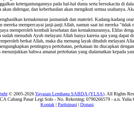
ggalkan ketergantungannya pada hal-hal dunia serta bersukacita di d
kan didengar, dan keberhasilan akan mengikuti semua usahanya. Akan t
 menghasilkan kemakmuran jasmaniah dan materiel. Kadang-kadang oran
un mereka mempercayai janji-janji Allah, namun saat ini mereka "tidak 
upaya memperoleh kembali kesehatan dan kemakmurannya, Elifas denga
a sudah menuduh Ayub melayani Allah hanya karena apa yang dapat di
emperoleh berkat Allah, maka dia memang layak dituduh melayani All
engungkapkan pentingnya pertobatan, perkataan itu diucapkan dengan m
s menunjukkan bahwa amanat pertobatan yang dialamatkan kepada yang 
ight
© 2005-2026
Yayasan Lembaga SABDA (YLSA)
. All Rights Re
A Cabang Pasar Legi Solo - No. Rekening: 0790266579 - a.n. Yulia 
Kontak
|
Partisipasi
|
Donasi