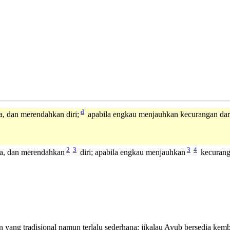
d
 dan merendahkan diri;
apabila engkau menjauhkan kecurangan da
2
3
3
4
a, dan merendahkan
diri; apabila engkau menjauhkan
kecurang
 yang tradisional namun terlalu sederhana: jikalau Ayub bersedia kem