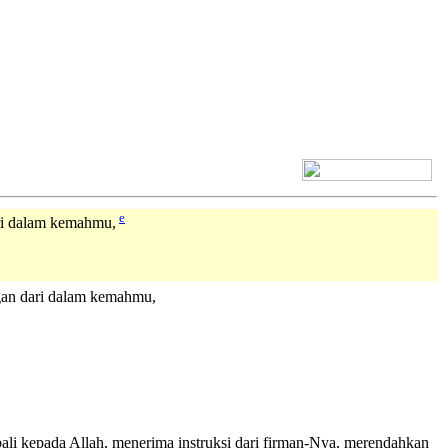
[+] Bhs. Inggris
e
ri dalam kemahmu,
an dari dalam kemahmu,
bali kepada Allah, menerima instruksi dari firman-Nya, merendahkan