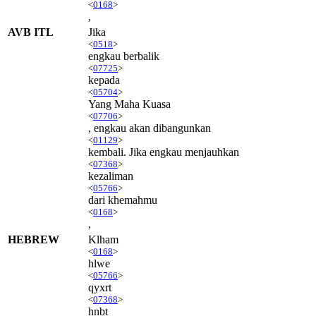
<
0168
>
,
AVB ITL
Jika
<
0518
>
engkau berbalik
<
07725
>
kepada
<
05704
>
Yang Maha Kuasa
<
07706
>
, engkau akan dibangunkan
<
01129
>
kembali. Jika engkau menjauhkan
<
07368
>
kezaliman
<
05766
>
dari khemahmu
<
0168
>
,
HEBREW
Klham
<
0168
>
hlwe
<
05766
>
qyxrt
<
07368
>
hnbt