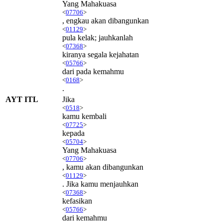
Yang Mahakuasa
<
07706
>
, engkau akan dibangunkan
<
01129
>
pula kelak; jauhkanlah
<
07368
>
kiranya segala kejahatan
<
05766
>
dari pada kemahmu
<
0168
>
.
AYT ITL
Jika
<
0518
>
kamu kembali
<
07725
>
kepada
<
05704
>
Yang Mahakuasa
<
07706
>
, kamu akan dibangunkan
<
01129
>
. Jika kamu menjauhkan
<
07368
>
kefasikan
<
05766
>
dari kemahmu