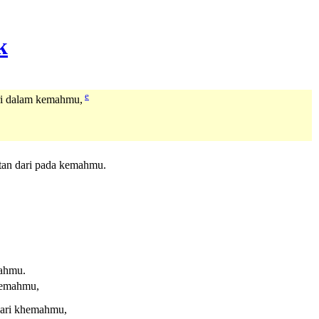
e
ri dalam kemahmu,
atan dari pada kemahmu.
mahmu.
kemahmu,
dari khemahmu,