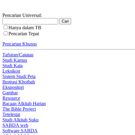
Pencarian Universal:
Hanya dalam TB
Pencarian Tepat
Pencarian Khusus
Tafsiran/Catatan
Studi Kamus
Studi Kata
Leksikon
Sistem Studi Peta
Ilustrasi Khotbah
Ekspositori
Gambar
Resource
Bacaan Alkitab Harian
The Bible Project
Tetelestai
Studi Alkitab Suku
SABDA web
Software SABDA