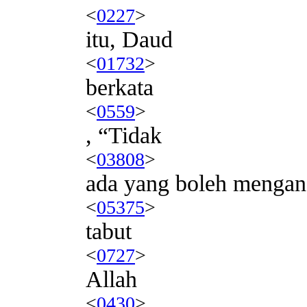
<
0227
>
itu, Daud
<
01732
>
berkata
<
0559
>
, “Tidak
<
03808
>
ada yang boleh mengan
<
05375
>
tabut
<
0727
>
Allah
<
0430
>