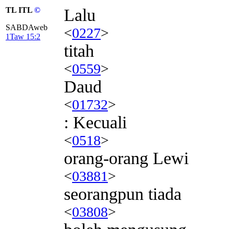
TL ITL
©
Lalu
SABDAweb
<
0227
>
1Taw 15:2
titah
<
0559
>
Daud
<
01732
>
: Kecuali
<
0518
>
orang-orang Lewi
<
03881
>
seorangpun tiada
<
03808
>