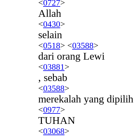
<
0727
>
Allah
<
0430
>
selain
<
0518
> <
03588
>
dari orang Lewi
<
03881
>
, sebab
<
03588
>
merekalah yang dipilih
<
0977
>
TUHAN
<
03068
>