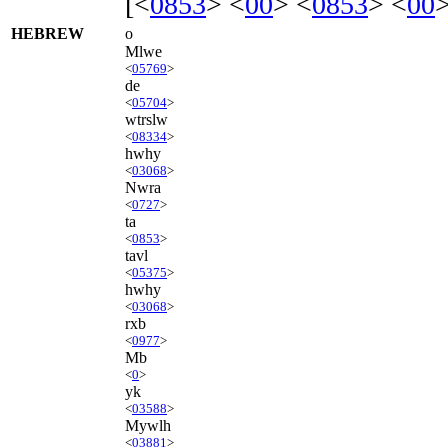
[<
0853
> <
00
> <
0853
> <
00
>
HEBREW
o
Mlwe
<
05769
>
de
<
05704
>
wtrslw
<
08334
>
hwhy
<
03068
>
Nwra
<
0727
>
ta
<
0853
>
tavl
<
05375
>
hwhy
<
03068
>
rxb
<
0977
>
Mb
<
0
>
yk
<
03588
>
Mywlh
<
03881
>