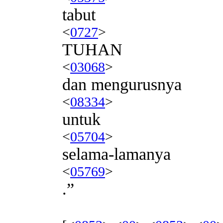
tabut
<
0727
>
TUHAN
<
03068
>
dan mengurusnya
<
08334
>
untuk
<
05704
>
selama-lamanya
<
05769
>
.”