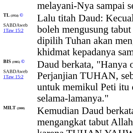
melayani-Nya sampai s
TL
©
Lalu titah Daud: Kecua
(1954)
SABDAweb
boleh mengusung tabut 
1Taw 15:2
dipilih Tuhan akan men
khidmat kepadanya sam
BIS
©
Daud berkata, "Hanya 
(1985)
SABDAweb
Perjanjian TUHAN, se
1Taw 15:2
untuk memikul Peti it
selama-lamanya."
MILT
Kemudian Daud berkata
(2008)
mengangkat tabut
Allah