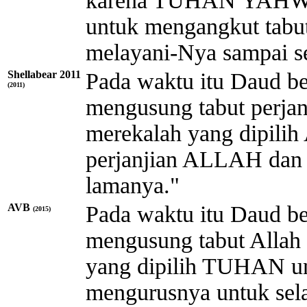
karena
TUHAN
YAH
untuk mengangkut tabu
melayani-Nya sampai s
Shellabear 2011
Pada waktu itu Daud be
(2011)
mengusung tabut perjan
merekalah yang dipili
perjanjian ALLAH dan
lamanya."
AVB
Pada waktu itu Daud be
(2015)
mengusung tabut Allah 
yang dipilih TUHAN u
mengurusnya untuk sel