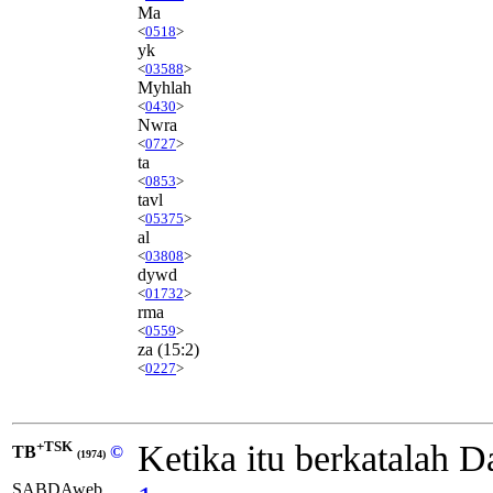
Ma
<
0518
>
yk
<
03588
>
Myhlah
<
0430
>
Nwra
<
0727
>
ta
<
0853
>
tavl
<
05375
>
al
<
03808
>
dywd
<
01732
>
rma
<
0559
>
za
(15:2)
<
0227
>
+TSK
Ketika itu berkatalah 
TB
©
(1974)
SABDAweb