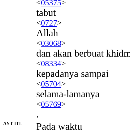
<
05375
>
tabut
<
0727
>
Allah
<
03068
>
dan akan berbuat khidm
<
08334
>
kepadanya sampai
<
05704
>
selama-lamanya
<
05769
>
.
AYT ITL
Pada waktu