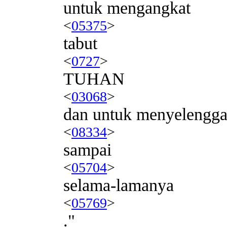
untuk mengangkat
<
05375
>
tabut
<
0727
>
TUHAN
<
03068
>
dan untuk menyelengg
<
08334
>
sampai
<
05704
>
selama-lamanya
<
05769
>
."