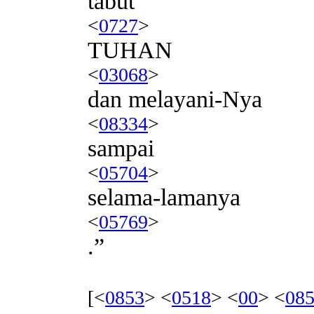
tabut
<
0727
>
TUHAN
<
03068
>
dan melayani-Nya
<
08334
>
sampai
<
05704
>
selama-lamanya
<
05769
>
.”
[<
0853
> <
0518
> <
00
> <
08