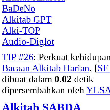
BaDeNo
Alkitab GPT
Alki-TOP
Audio-Diglot
TIP #26
: Perkuat kehidupan
Bacaan Alkitab Harian
. [
S
dibuat dalam
0.02
detik
dipersembahkan oleh
YLS
Alkitab SABDA