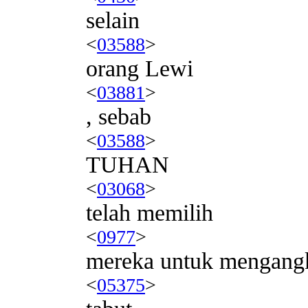
selain
<
03588
>
orang Lewi
<
03881
>
, sebab
<
03588
>
TUHAN
<
03068
>
telah memilih
<
0977
>
mereka untuk mengang
<
05375
>