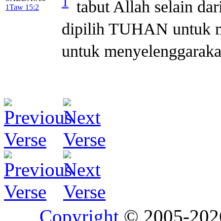
1
tabut Allah selain da
1Taw 15:2
dipilih TUHAN untuk 
untuk menyelenggarak
Copyright
© 2005-20