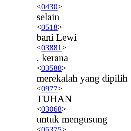
<
0430
>
selain
<
0518
>
bani Lewi
<
03881
>
, kerana
<
03588
>
merekalah yang dipilih
<
0977
>
TUHAN
<
03068
>
untuk mengusung
<
05375
>