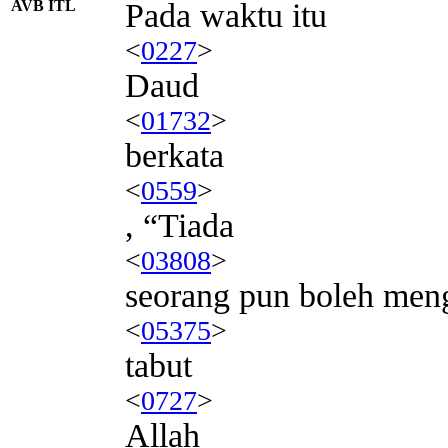
AVB ITL
Pada waktu itu
<
0227
>
Daud
<
01732
>
berkata
<
0559
>
, “Tiada
<
03808
>
seorang pun boleh men
<
05375
>
tabut
<
0727
>
Allah