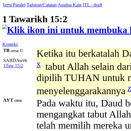
Versi Paralel
Tafsiran/Catatan
Analisa Kata
ITL - draft
1 Tawarikh 15:2
Konteks
TB
©
Ketika itu berkatalah 
(1974)
SABDAweb
x
tabut Allah selain dar
1Taw 15:2
dipilih TUHAN untuk 
z
menyelenggarakannya
AYT
Pada waktu itu, Daud b
(2018)
mengangkat tabut Alla
telah memilih mereka