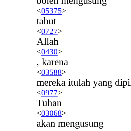
boleh mengusung
<
05375
>
tabut
<
0727
>
Allah
<
0430
>
, karena
<
03588
>
mereka itulah yang dipi
<
0977
>
Tuhan
<
03068
>
akan mengusung