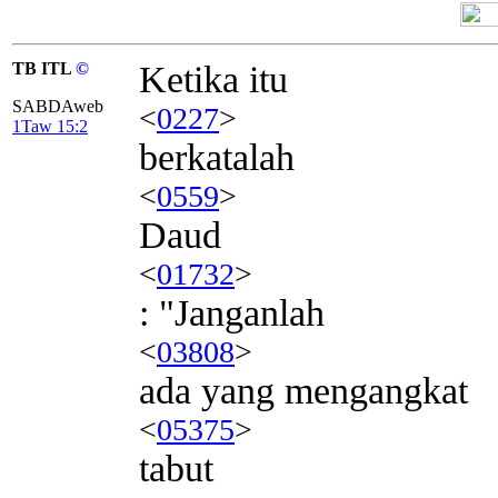
TB ITL
©
Ketika itu
SABDAweb
<
0227
>
1Taw 15:2
berkatalah
<
0559
>
Daud
<
01732
>
: "Janganlah
<
03808
>
ada yang mengangkat
<
05375
>
tabut