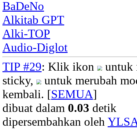
BaDeNo
Alkitab GPT
Alki-TOP
Audio-Diglot
TIP #29
: Klik ikon
untuk 
sticky,
untuk merubah mod
kembali. [
SEMUA
]
dibuat dalam
0.03
detik
dipersembahkan oleh
YLS