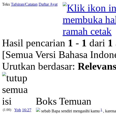
Teks
Tafsiran/Catatan
Daftar Ayat
Hasil pencarian
1
-
1
dari
1
[Semua Versi Bahasa Indone
Urutkan berdasar:
Relevans
Boks Temuan
(1.00)
Yoh
16:27
1
sebab Bapa sendiri mengasihi kamu
, karen