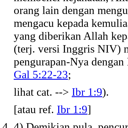
orang lain dengan mengu
mengacu kepada kemuliaa
yang diberikan Allah ke
(terj. versi Inggris NIV
pengurapan-Nya dengan 
Gal 5:22-23
;
lihat cat. -->
Ibr 1:9
).
[atau ref.
Ibr 1:9
]
4) Demikian pula, pencu