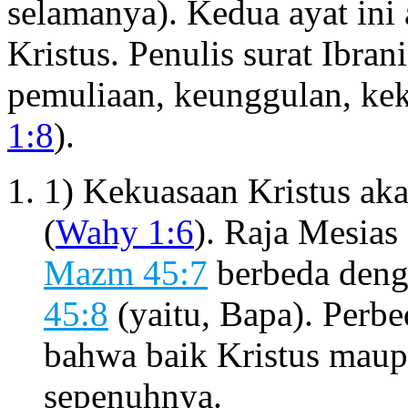
selamanya). Kedua ayat ini
Kristus. Penulis surat Ibra
pemuliaan, keunggulan, keku
1:8
).
1) Kekuasaan Kristus ak
(
Wahy 1:6
). Raja Mesias
Mazm 45:7
berbeda deng
45:8
(yaitu, Bapa). Perbe
bahwa baik Kristus maup
sepenuhnya.