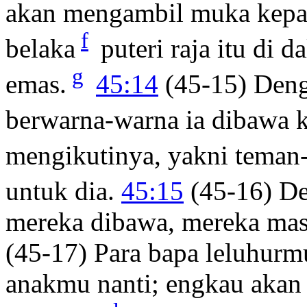
akan mengambil muka kep
f
belaka
puteri raja itu di 
g
emas.
45:14
(45-15) Deng
berwarna-warna ia dibawa k
mengikutinya, yakni teman
untuk dia.
45:15
(45-16) De
mereka dibawa, mereka masu
(45-17) Para bapa leluhurm
anakmu nanti; engkau akan