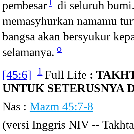
l
pembesar
di seluruh bumi
memasyhurkan namamu tur
bangsa akan bersyukur ke
o
selamanya.
1
[45:6]
Full Life
: TAKH
UNTUK SETERUSNYA 
Nas :
Mazm 45:7-8
(versi Inggris NIV -- Takhta