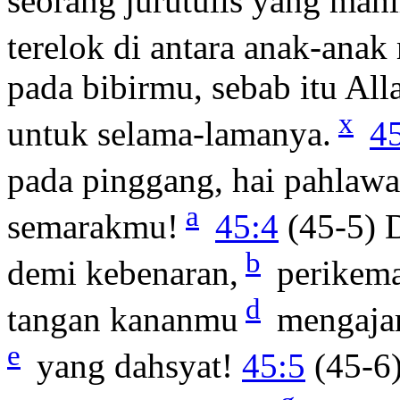
seorang jurutulis yang mahi
terelok di antara anak-ana
pada bibirmu, sebab itu Al
x
untuk selama-lamanya.
4
pada pinggang, hai pahlawa
a
semarakmu!
45:4
(45-5) 
b
demi kebenaran,
perikema
d
tangan kananmu
mengajar
e
yang dahsyat!
45:5
(45-6