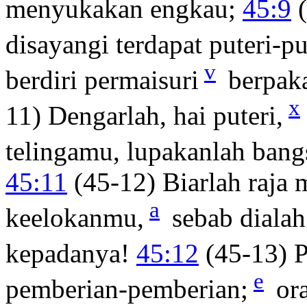
menyukakan engkau;
45:9
(
disayangi terdapat puteri-put
v
berdiri permaisuri
berpaka
x
11) Dengarlah, hai puteri,
telingamu, lupakanlah ban
45:11
(45-12) Biarlah raja 
a
keelokanmu,
sebab diala
kepadanya!
45:12
(45-13) P
e
pemberian-pemberian;
ora