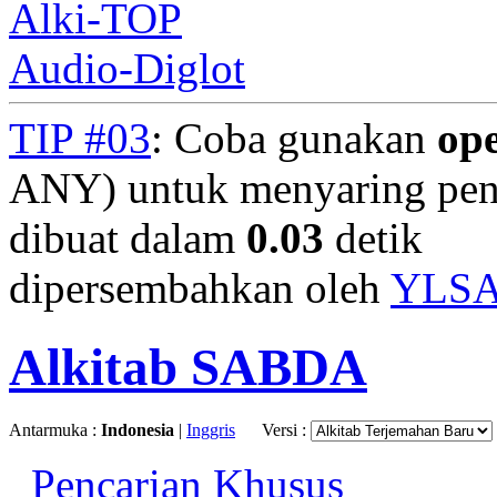
Alki-TOP
Audio-Diglot
TIP #03
: Coba gunakan
op
ANY) untuk menyaring penc
dibuat dalam
0.03
detik
dipersembahkan oleh
YLS
Alkitab SABDA
Antarmuka :
Indonesia
|
Inggris
Versi :
Pencarian Khusus