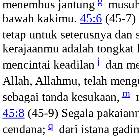
g
menembus jantung
musu
bawah kakimu.
45:6
(45-7)
tetap untuk seterusnya dan
kerajaanmu adalah tongkat
j
mencintai keadilan
dan me
Allah, Allahmu, telah meng
m
sebagai tanda kesukaan,
m
45:8
(45-9) Segala pakaian
q
cendana;
dari istana gadi