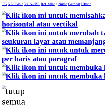
TB
NETBible
YUN-IBR
Ref. Silang
Nama
Gambar
Himne