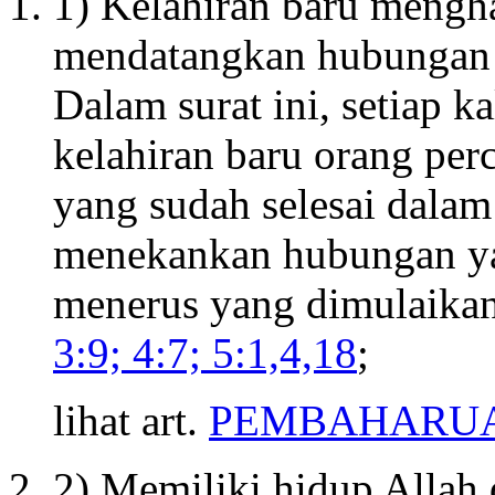
1) Kelahiran baru mengh
mendatangkan hubungan 
Dalam surat ini, setiap k
kelahiran baru orang pe
yang sudah selesai dala
menekankan hubungan ya
menerus yang dimulaikan 
3:9; 4:7; 5:1,4,18
;
lihat art.
PEMBAHARU
2) Memiliki hidup Allah d