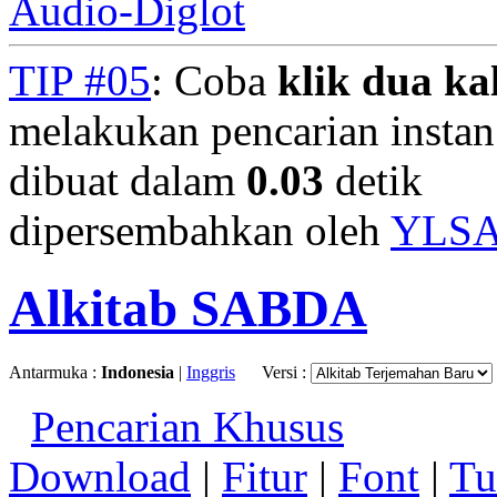
Audio-Diglot
TIP #05
: Coba
klik dua kal
melakukan pencarian instan.
dibuat dalam
0.03
detik
dipersembahkan oleh
YLS
Alkitab SABDA
Antarmuka :
Indonesia
|
Inggris
Versi :
Pencarian Khusus
Download
|
Fitur
|
Font
|
Tu