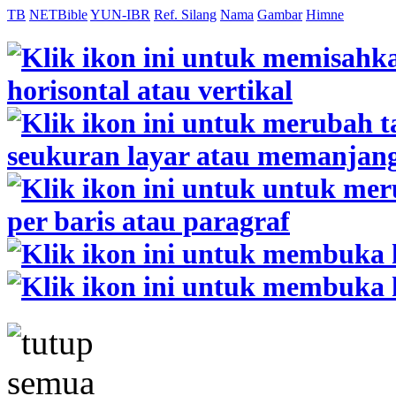
TB
NETBible
YUN-IBR
Ref. Silang
Nama
Gambar
Himne