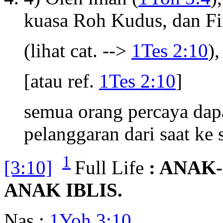
kuasa Roh Kudus, dan Fi
(lihat cat. -->
1Tes 2:10
),
[atau ref.
1Tes 2:10
]
semua orang percaya dapa
pelanggaran dari saat ke s
1
[3:10]
Full Life
: ANAK
ANAK IBLIS.
Nas :
1Yoh 3:10