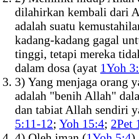
dilahirkan kembali dari A
adalah suatu kemustahila
kadang-kadang gagal unt
tinggi, tetapi mereka tid
dalam dosa (ayat
1Yoh 3:
3) Yang menjaga orang ya
adalah "benih Allah" dal
dan tabiat Allah sendiri
5:11-12
;
Yoh 15:4
;
2Pet 
4) Oleh iman (
1Yoh 5:4
)