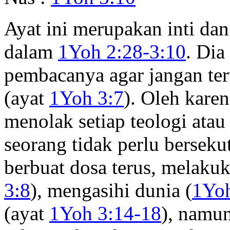
Ayat ini merupakan inti da
dalam
1Yoh 2:28-3:10
. Dia
pembacanya agar jangan tert
(ayat
1Yoh 3:7
). Oleh karen
menolak setiap teologi ata
seorang tidak perlu berseku
berbuat dosa terus, melakuk
3:8
), mengasihi dunia (
1Yoh
(ayat
1Yoh 3:14-18
), namun