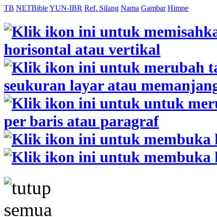
TB
NETBible
YUN-IBR
Ref. Silang
Nama
Gambar
Himne