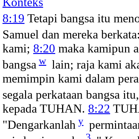
Konteks
8:19
Tetapi bangsa itu men
Samuel dan mereka berkata:
kami;
8:20
maka kamipun ak
w
bangsa
lain; raja kami a
memimpin kami dalam per
segala perkataan bangsa i
kepada TUHAN.
8:22
TUHA
y
"Dengarkanlah
permintaa
3