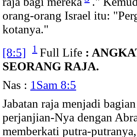
raja bagi mereka
." Kemud
orang-orang Israel itu: "Pe
kotanya."
1
[8:5]
Full Life
: ANGK
SEORANG RAJA.
Nas :
1Sam 8:5
Jabatan raja menjadi bagian
perjanjian-Nya dengan Abr
memberkati putra-putranya