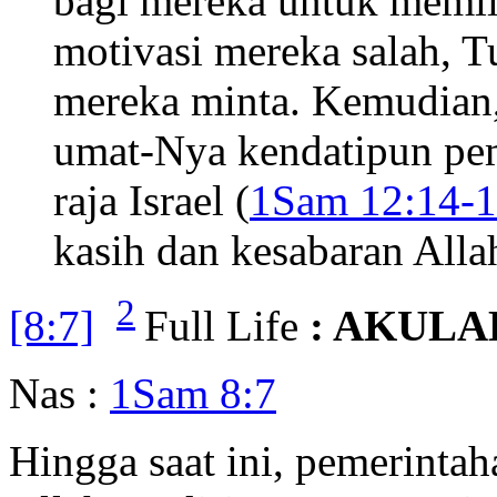
bagi mereka untuk memil
motivasi mereka salah, 
mereka minta. Kemudian
umat-Nya kendatipun pem
raja Israel (
1Sam 12:14-1
kasih dan kesabaran All
2
[8:7]
Full Life
: AKULA
Nas :
1Sam 8:7
Hingga saat ini, pemerintaha