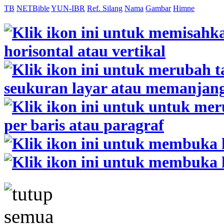
TB
NETBible
YUN-IBR
Ref. Silang
Nama
Gambar
Himne