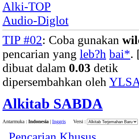
Alki-TOP
Audio-Diglot
TIP #02
: Coba gunakan
wi
pencarian yang
leb?h
bai*
. 
dibuat dalam
0.03
detik
dipersembahkan oleh
YLS
Alkitab SABDA
Antarmuka :
Indonesia
|
Inggris
Versi :
Pencarian Khusus