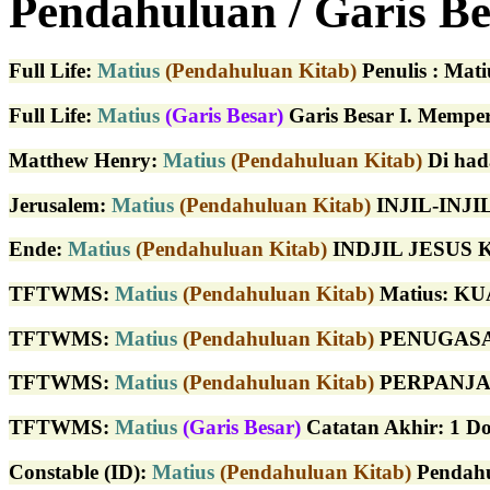
Pendahuluan / Garis Be
Full Life
:
Matius
(Pendahuluan Kitab)
Penulis : Mati
Full Life
:
Matius
(Garis Besar)
Garis Besar I. Memper
Matthew Henry
:
Matius
(Pendahuluan Kitab)
Di hada
Jerusalem
:
Matius
(Pendahuluan Kitab)
INJIL-INJIL
Ende
:
Matius
(Pendahuluan Kitab)
INDJIL JESUS K
TFTWMS
:
Matius
(Pendahuluan Kitab)
Matius: KUA
TFTWMS
:
Matius
(Pendahuluan Kitab)
PENUGASAN 
TFTWMS
:
Matius
(Pendahuluan Kitab)
PERPANJANG
TFTWMS
:
Matius
(Garis Besar)
Catatan Akhir: 1 Do
Constable (ID)
:
Matius
(Pendahuluan Kitab)
Pendahul