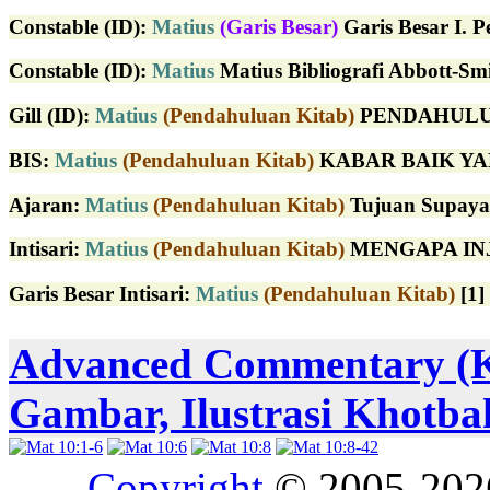
Constable (ID)
:
Matius
(Garis Besar)
Garis Besar I. P
Constable (ID)
:
Matius
Matius Bibliografi Abbott-Sm
Gill (ID)
:
Matius
(Pendahuluan Kitab)
PENDAHULUAN K
BIS:
Matius
(Pendahuluan Kitab)
KABAR BAIK YANG
Ajaran:
Matius
(Pendahuluan Kitab)
Tujuan Supaya d
Intisari:
Matius
(Pendahuluan Kitab)
MENGAPA INJIL 
Garis Besar Intisari:
Matius
(Pendahuluan Kitab)
[1]
Advanced Commentary (
Gambar, Ilustrasi Khotba
Copyright
© 2005-20