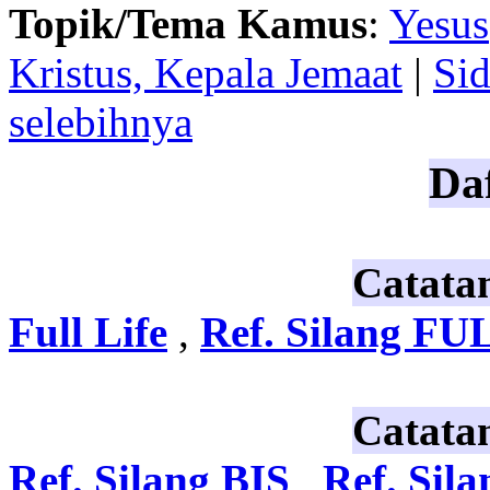
Topik/Tema Kamus
:
Yesus
Kristus, Kepala Jemaat
|
Sid
selebihnya
Daf
Catata
Full Life
,
Ref. Silang FU
Catata
Ref. Silang BIS
,
Ref. Sil