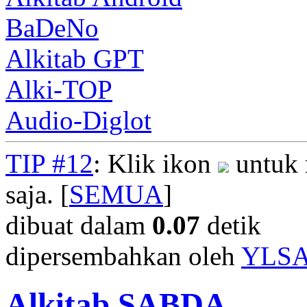
BaDeNo
Alkitab GPT
Alki-TOP
Audio-Diglot
TIP #12
: Klik ikon
untuk 
saja. [
SEMUA
]
dibuat dalam
0.07
detik
dipersembahkan oleh
YLS
Alkitab SABDA