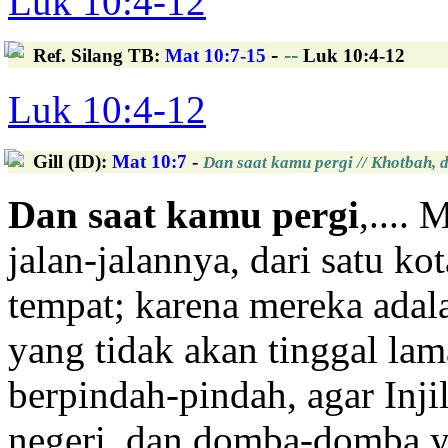
Luk 10:4-12
-
--
Ref. Silang TB
:
Mat 10:7-15
Luk 10:4-12
Luk 10:4-12
Gill (ID)
:
Mat 10:7
-
Dan saat kamu pergi // Khotbah,
Dan saat kamu pergi
,....
jalan-jalannya, dari satu kot
tempat; karena mereka adal
yang tidak akan tinggal lam
berpindah-pindah, agar Inji
negeri, dan domba-domba ya