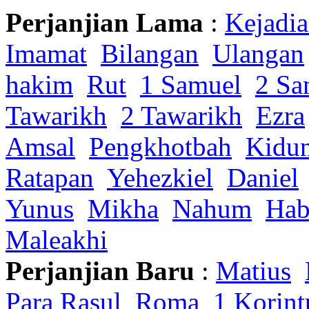
Perjanjian Lama
:
Kejadi
Imamat
Bilangan
Ulangan
hakim
Rut
1 Samuel
2 Sa
Tawarikh
2 Tawarikh
Ezra
Amsal
Pengkhotbah
Kidu
Ratapan
Yehezkiel
Daniel
Yunus
Mikha
Nahum
Hab
Maleakhi
Perjanjian Baru
:
Matius
Para Rasul
Roma
1 Korint