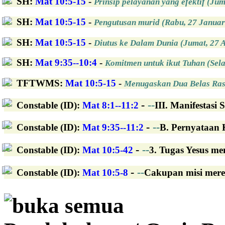
SH
:
Mat 10:5-15
-
Prinsip pelayanan yang efektif (Jum
SH
:
Mat 10:5-15
-
Pengutusan murid (Rabu, 27 Januar
SH
:
Mat 10:5-15
-
Diutus ke Dalam Dunia (Jumat, 27 
SH
:
Mat 9:35--10:4
-
Komitmen untuk ikut Tuhan (Sela
TFTWMS
:
Mat 10:5-15
-
Menugaskan Dua Belas Ras
-
--
Constable (ID)
:
Mat 8:1--11:2
III. Manifestasi 
-
--
Constable (ID)
:
Mat 9:35--11:2
B. Pernyataan K
-
--
Constable (ID)
:
Mat 10:5-42
3. Tugas Yesus men
-
--
Constable (ID)
:
Mat 10:5-8
Cakupan misi merek
buka semua