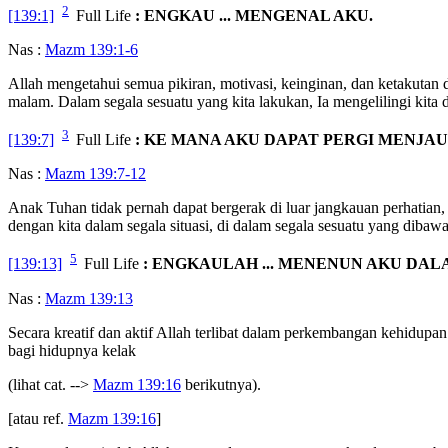
2
[139:1]
Full Life
: ENGKAU ... MENGENAL AKU.
Nas :
Mazm 139:1-6
Allah mengetahui semua pikiran, motivasi, keinginan, dan ketakutan di 
malam. Dalam segala sesuatu yang kita lakukan, Ia mengelilingi kita
3
[139:7]
Full Life
: KE MANA AKU DAPAT PERGI MENJAU
Nas :
Mazm 139:7-12
Anak Tuhan tidak pernah dapat bergerak di luar jangkauan perhatian
dengan kita dalam segala situasi, di dalam segala sesuatu yang diba
5
[139:13]
Full Life
: ENGKAULAH ... MENENUN AKU DA
Nas :
Mazm 139:13
Secara kreatif dan aktif Allah terlibat dalam perkembangan kehidupa
bagi hidupnya kelak
(lihat cat. -->
Mazm 139:16
berikutnya).
[atau ref.
Mazm 139:16
]