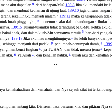
u
e mana aku dapat lari
dari hadapan-Mu?
139:8
Jika aku mendaki ke lan
ajar, dan membuat kediaman di ujung laut,
139:10
juga di sana tangan
n terang sekelilingku menjadi malam,"
139:12
maka kegelapanpun tidak
a
b
c
4
tuk buah pinggangku,
menenun
aku dalam kandungan
ibuku
arinya.
139:15
Tulang-tulangku tidak terlindung bagi-Mu, ketika aku di
5
 bakal anak, dan dalam kitab-Mu semuanya tertulis
hari-hari yang a
l
lahnya!
139:18
Jika aku mau menghitungnya,
itu lebih banyak dari pad
p
q
, sehingga menjauh dari padaku
penumpah-penumpah darah,
139:
7
u
yang membenci Engkau
, ya TUHAN, dan tidak merasa jemu
kepa
w
8
x
ilah aku,
ya Allah
, dan kenallah hatiku,
ujilah aku dan kenallah p
usnya kemahahadiran dan kemahatahuan-Nya sejauh sifat ini terkait de
purna tentang kita; Dia senantiasa bersama kita, dan pikiran-Nya sena