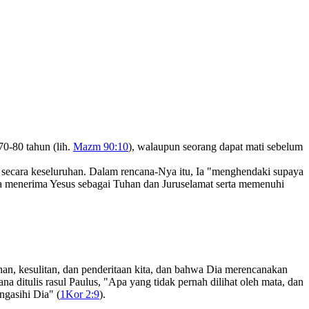
70-80 tahun (lih.
Mazm 90:10
), walaupun seorang dapat mati sebelum
 secara keseluruhan. Dalam rencana-Nya itu, Ia "menghendaki supaya
ita menerima Yesus sebagai Tuhan dan Juruselamat serta memenuhi
han, kesulitan, dan penderitaan kita, dan bahwa Dia merencanakan
a ditulis rasul Paulus, "Apa yang tidak pernah dilihat oleh mata, dan
ngasihi Dia" (
1Kor 2:9
).