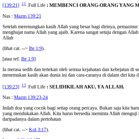
11
[139:21]
Full Life
: MEMBENCI ORANG-ORANG YANG 
Nas :
Mazm 139:21
Setelah merenungkan kasih Allah yang besar bagi dirinya, pemazmu
menghujat nama Allah yang ajaib. Karena sangat setuju dengan Alla
Allah
(lihat cat. -->
Ibr 1:9
).
[atau ref.
Ibr 1:9
]
Ia merasa sedih dan tertekan oleh semua kejahatan dan kebejatan di se
menemukan kasih akan dunia ini dan cara-caranya di dalam diri kita (
13
[139:23]
Full Life
: SELIDIKILAH AKU, YA ALLAH.
Nas :
Mazm 139:23-24
Inilah doa yang cocok bagi setiap orang percaya. Bukan saja kita ha
yang mendukakan Allah. Kita harus bersedia meminta Allah menguji ki
daripadanya dalam pertobatan
(lihat cat. -->
Kol 3:17
).