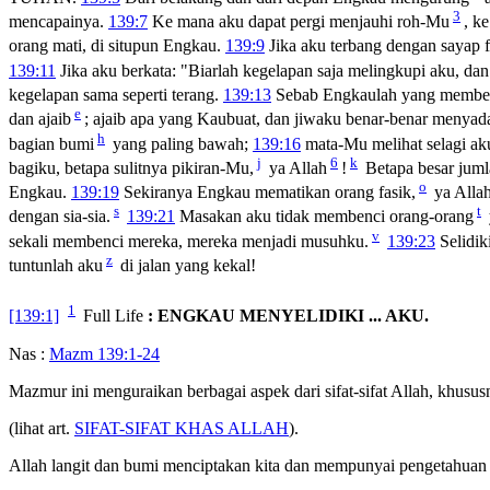
3
mencapainya.
139:7
Ke mana aku dapat pergi menjauhi roh-Mu
, k
orang mati, di situpun Engkau.
139:9
Jika aku terbang dengan sayap f
139:11
Jika aku berkata: "Biarlah kegelapan saja melingkupi aku, da
kegelapan sama seperti terang.
139:13
Sebab Engkaulah yang memben
e
dan ajaib
; ajaib apa yang Kaubuat, dan jiwaku benar-benar menyad
h
bagian bumi
yang paling bawah;
139:16
mata-Mu melihat selagi aku
j
6
k
bagiku, betapa sulitnya pikiran-Mu,
ya Allah
!
Betapa besar jum
o
Engkau.
139:19
Sekiranya Engkau mematikan orang fasik,
ya Allah
s
t
dengan sia-sia.
139:21
Masakan aku tidak membenci orang-orang
v
sekali membenci mereka, mereka menjadi musuhku.
139:23
Selidik
z
tuntunlah aku
di jalan yang kekal!
1
[139:1]
Full Life
: ENGKAU MENYELIDIKI ... AKU.
Nas :
Mazm 139:1-24
Mazmur ini menguraikan berbagai aspek dari sifat-sifat Allah, khus
(lihat art.
SIFAT-SIFAT KHAS ALLAH
).
Allah langit dan bumi menciptakan kita dan mempunyai pengetahuan sem