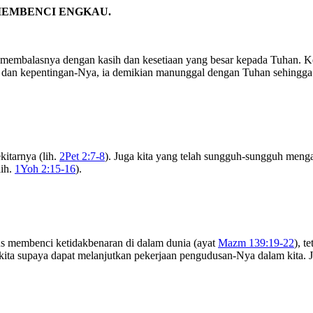
MEMBENCI ENGKAU.
r membalasnya dengan kasih dan kesetiaan yang besar kepada Tuhan. 
h dan kepentingan-Nya, ia demikian manunggal dengan Tuhan sehingga
kitarnya (lih.
2Pet 2:7-8
). Juga kita yang telah sungguh-sungguh menga
lih.
1Yoh 2:15-16
).
rus membenci ketidakbenaran di dalam dunia (ayat
Mazm 139:19-22
), t
ta supaya dapat melanjutkan pekerjaan pengudusan-Nya dalam kita. Jik