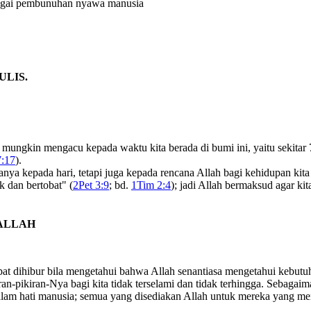
bagai pembunuhan nyawa manusia
ULIS.
ta mungkin mengacu kepada waktu kita berada di bumi ini, yaitu sekitar 
7:17
).
ya kepada hari, tetapi juga kepada rencana Allah bagi kehidupan kita
k dan bertobat" (
2Pet 3:9
; bd.
1Tim 2:4
); jadi Allah bermaksud agar k
 ALLAH
pat dihibur bila mengetahui bahwa Allah senantiasa mengetahui kebutu
-pikiran-Nya bagi kita tidak terselami dan tidak terhingga. Sebagaiman
 dalam hati manusia; semua yang disediakan Allah untuk mereka yang me