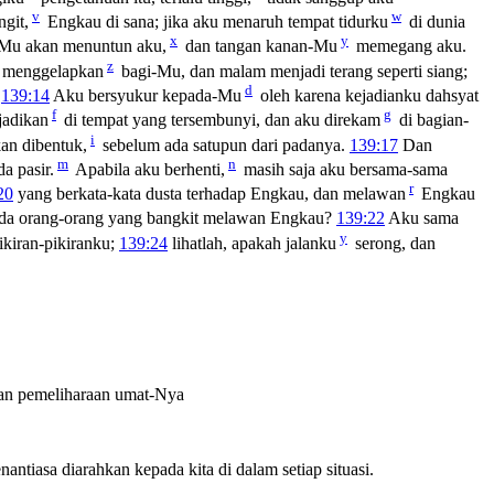
v
w
git,
Engkau di sana; jika aku menaruh tempat tidurku
di dunia
x
y
-Mu akan menuntun aku,
dan tangan kanan-Mu
memegang aku.
z
 menggelapkan
bagi-Mu, dan malam menjadi terang seperti siang;
d
.
139:14
Aku bersyukur kepada-Mu
oleh karena kejadianku dahsyat
f
g
jadikan
di tempat yang tersembunyi, dan aku direkam
di bagian-
i
kan dibentuk,
sebelum ada satupun dari padanya.
139:17
Dan
m
n
a pasir.
Apabila aku berhenti,
masih saja aku bersama-sama
r
20
yang berkata-kata dusta terhadap Engkau, dan melawan
Engkau
da orang-orang yang bangkit melawan Engkau?
139:22
Aku sama
y
ikiran-pikiranku;
139:24
lihatlah, apakah jalanku
serong, dan
ngan pemeliharaan umat-Nya
ntiasa diarahkan kepada kita di dalam setiap situasi.