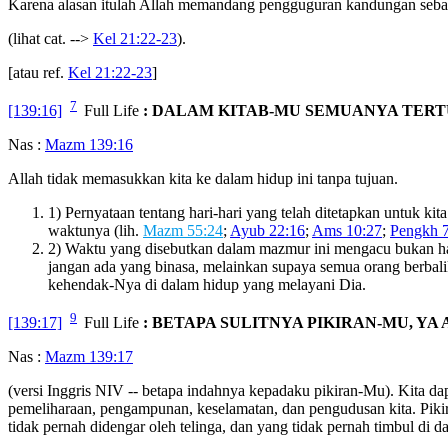
Karena alasan itulah Allah memandang pengguguran kandungan se
(lihat cat. -->
Kel 21:22-23
).
[atau ref.
Kel 21:22-23
]
7
[139:16]
Full Life
: DALAM KITAB-MU SEMUANYA TERT
Nas :
Mazm 139:16
Allah tidak memasukkan kita ke dalam hidup ini tanpa tujuan.
1) Pernyataan tentang hari-hari yang telah ditetapkan untuk ki
waktunya (lih.
Mazm 55:24
;
Ayub 22:16
;
Ams 10:27
;
Pengkh 
2) Waktu yang disebutkan dalam mazmur ini mengacu bukan han
jangan ada yang binasa, melainkan supaya semua orang berbali
kehendak-Nya di dalam hidup yang melayani Dia.
9
[139:17]
Full Life
: BETAPA SULITNYA PIKIRAN-MU, YA
Nas :
Mazm 139:17
(versi Inggris NIV -- betapa indahnya kepadaku pikiran-Mu). Kita da
pemeliharaan, pengampunan, keselamatan, dan pengudusan kita. Pikiran
tidak pernah didengar oleh telinga, dan yang tidak pernah timbul di