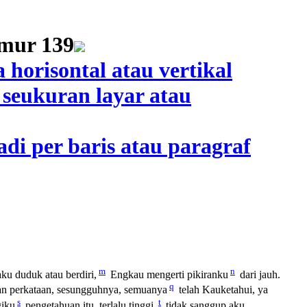
m
n
ku duduk atau berdiri,
Engkau mengerti pikiranku
dari jauh.
q
n perkataan, sesungguhnya, semuanya
telah Kauketahui, ya
s
t
giku
pengetahuan itu, terlalu tinggi,
tidak sanggup aku