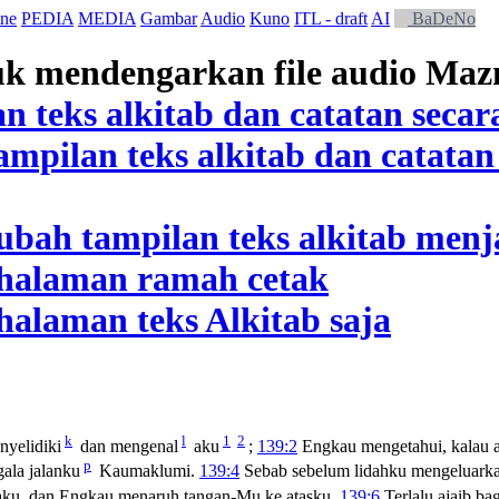
ne
PEDIA
MEDIA
Gambar
Audio
Kuno
ITL - draft
AI
BaDeNo
k
l
1
2
yelidiki
dan mengenal
aku
;
139:2
Engkau mengetahui, kalau a
p
gala jalanku
Kaumaklumi.
139:4
Sebab sebelum lidahku mengeluarka
ku, dan Engkau menaruh tangan-Mu ke atasku.
139:6
Terlalu ajaib ba