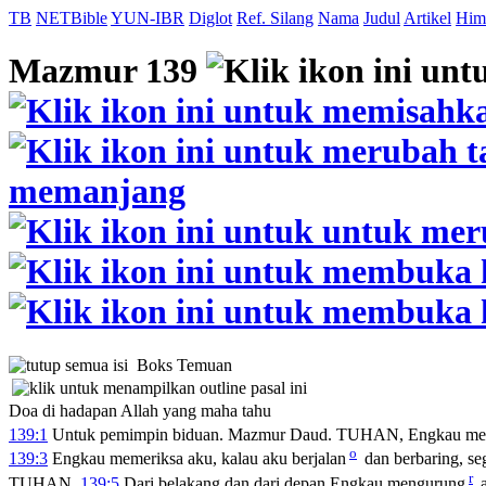
TB
NETBible
YUN-IBR
Diglot
Ref. Silang
Nama
Judul
Artikel
Him
Mazmur 139
Boks Temuan
Doa di hadapan Allah yang maha tahu
139:1
Untuk pemimpin biduan. Mazmur Daud. TUHAN, Engkau men
o
139:3
Engkau memeriksa aku, kalau aku berjalan
dan berbaring, se
r
TUHAN.
139:5
Dari belakang dan dari depan Engkau mengurung
a