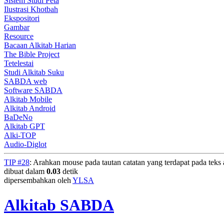
Sistem Studi Peta
Ilustrasi Khotbah
Ekspositori
Gambar
Resource
Bacaan Alkitab Harian
The Bible Project
Tetelestai
Studi Alkitab Suku
SABDA web
Software SABDA
Alkitab Mobile
Alkitab Android
BaDeNo
Alkitab GPT
Alki-TOP
Audio-Diglot
TIP #28
: Arahkan mouse pada tautan catatan yang terdapat pada teks a
dibuat dalam
0.03
detik
dipersembahkan oleh
YLSA
Alkitab SABDA