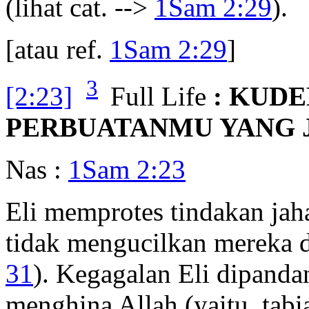
(lihat cat. -->
1Sam 2:29
).
[atau ref.
1Sam 2:29
]
3
[2:23]
Full Life
: KUDE
PERBUATANMU YANG J
Nas :
1Sam 2:23
Eli memprotes tindakan jah
tidak mengucilkan mereka d
31
). Kegagalan Eli dipanda
menghina Allah (yaitu, tabi