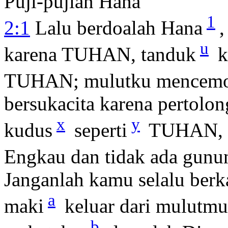
Puji-pujian Hana
1
2:1
Lalu berdoalah Hana
,
u
karena TUHAN, tanduk
k
TUHAN; mulutku mencem
bersukacita karena pertol
x
y
kudus
seperti
TUHAN, se
Engkau dan tidak ada gunu
Janganlah kamu selalu berk
a
maki
keluar dari mulutm
b