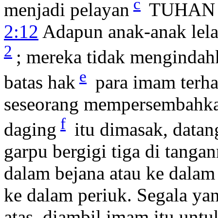
c
menjadi pelayan
TUHAN d
2:12
Adapun anak-anak lelak
2
; mereka tidak mengindah
e
batas hak
para imam terhad
seseorang mempersembahka
f
daging
itu dimasak, data
garpu bergigi tiga di tanga
dalam bejana atau ke dalam 
ke dalam periuk. Segala yan
atas, diambil imam itu untu