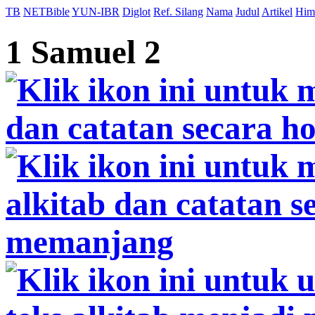
TB
NETBible
YUN-IBR
Diglot
Ref. Silang
Nama
Judul
Artikel
Him
1 Samuel 2