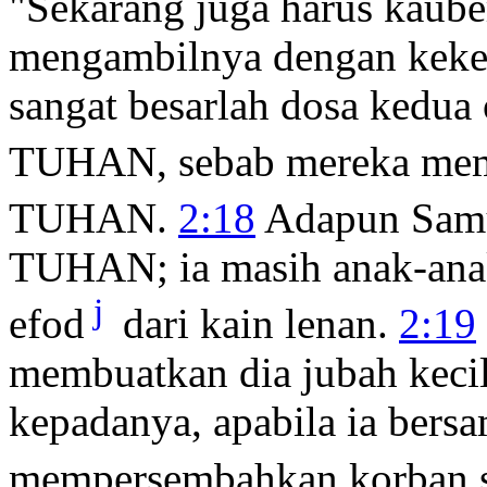
"Sekarang juga harus kauber
mengambilnya dengan keke
sangat besarlah dosa kedua
TUHAN, sebab mereka mem
TUHAN.
2:18
Adapun Samu
TUHAN; ia masih anak-anak,
j
efod
dari kain lenan.
2:19
membuatkan dia jubah keci
kepadanya, apabila ia bers
mempersembahkan korban s