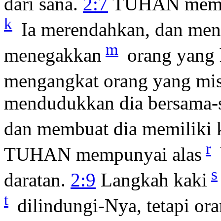
dari sana.
2:7
TUHAN membu
k
Ia merendahkan, dan men
m
menegakkan
orang yang 
mengangkat orang yang mi
mendudukkan dia bersama-
dan membuat dia memiliki 
r
TUHAN mempunyai alas
s
daratan.
2:9
Langkah kaki
t
dilindungi-Nya, tetapi ora