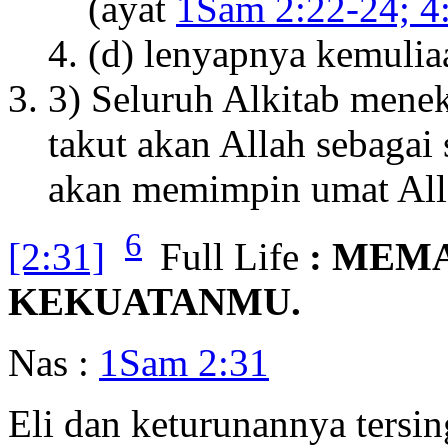
(ayat
1Sam 2:22-24; 4
(d) lenyapnya kemuliaa
3) Seluruh Alkitab mene
takut akan Allah sebagai
akan memimpin umat All
6
[2:31]
Full Life
: MEM
KEKUATANMU.
Nas :
1Sam 2:31
Eli dan keturunannya tersi