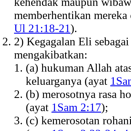
kehendak maupun wibawa
memberhentikan mereka d
Ul 21:18-21
).
2) Kegagalan Eli sebaga
mengakibatkan:
(a) hukuman Allah atas
keluarganya (ayat
1Sam
(b) merosotnya rasa h
(ayat
1Sam 2:17
);
(c) kemerosotan rohan