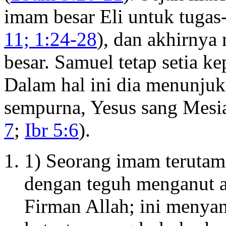
imam besar Eli untuk tugas
11; 1:24-28
), dan akhirnya
besar. Samuel tetap setia k
Dalam hal ini dia menunju
sempurna, Yesus sang Mesia
7
;
Ibr 5:6
).
1) Seorang imam terutama
dengan teguh menganut a
Firman Allah; ini menyan