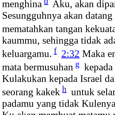
d
menghina
Aku, akan dipa
Sesungguhnya akan datang
mematahkan tangan kekua
kaummu, sehingga tidak ad
f
keluargamu.
2:32
Maka en
g
mata bermusuhan
kepada 
Kulakukan kepada Israel d
h
seorang kakek
untuk sel
padamu yang tidak Kulenya
Ku akan membuat matamu r