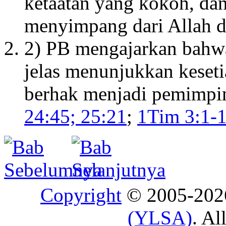
ketaatan yang kokoh, dan
menyimpang dari Allah d
2) PB mengajarkan bahw
jelas menunjukkan keset
berhak menjadi pemimpin
24:45; 25:21
;
1Tim 3:1-1
Copyright
© 2005-20
(YLSA)
. Al