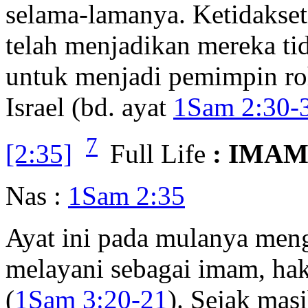
selama-lamanya. Ketidakset
telah menjadikan mereka ti
untuk menjadi pemimpin roh
Israel (bd. ayat
1Sam 2:30-3
7
[2:35]
Full Life
: IMA
Nas :
1Sam 2:35
Ayat ini pada mulanya men
melayani sebagai imam, ha
(
1Sam 3:20-21
). Sejak masi