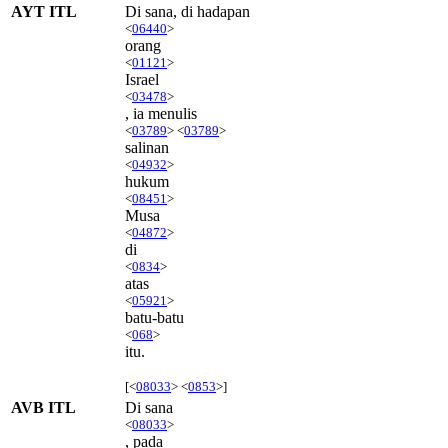
AYT ITL
Di sana, di hadapan
<
06440
>
orang
<
01121
>
Israel
<
03478
>
, ia menulis
<
03789
> <
03789
>
salinan
<
04932
>
hukum
<
08451
>
Musa
<
04872
>
di
<
0834
>
atas
<
05921
>
batu-batu
<
068
>
itu.
[<
08033
> <
0853
>]
AVB ITL
Di sana
<
08033
>
, pada