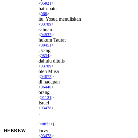
<
05921
>
batu-batu
<
068
>
itu, Yosua menuliskan
<
03789
>
salinan
<
04932
>
hukum Taurat
<
08451
>
, yang
<
0834
>
dahulu ditulis
<
03789
>
oleh Musa
<
04872
>
di hadapan
<
06440
>
orang
<
01121
>
Israel
<
03478
>
.
[<
0853
>]
HEBREW
larvy
<
03478
>