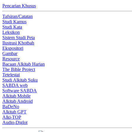
Pencarian Khusus
Tafsiran/Catatan
Studi Kamus
Studi Kata
Leksikon
Sistem Studi Peta
Ilustrasi Khotbah
Ekspositori
Gambar
Resource
Bacaan Alkitab Harian
The Bible Project
Tetelestai
Studi Alkitab Suku
SABDA web
Software SABDA
Alkitab Mobile
Alkitab Android
BaDeNo
Alkitab GPT
Alki-TOP
Audio-Diglot