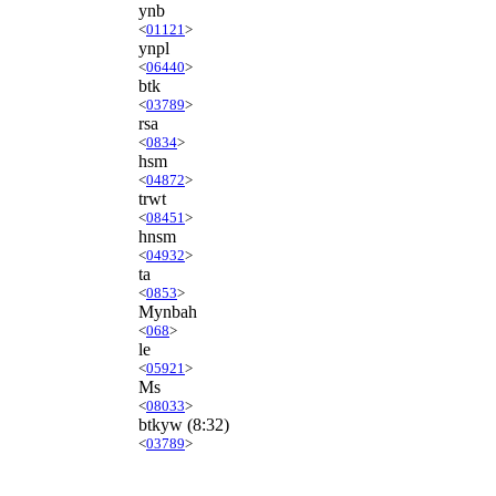
ynb
<
01121
>
ynpl
<
06440
>
btk
<
03789
>
rsa
<
0834
>
hsm
<
04872
>
trwt
<
08451
>
hnsm
<
04932
>
ta
<
0853
>
Mynbah
<
068
>
le
<
05921
>
Ms
<
08033
>
btkyw
(8:32)
<
03789
>