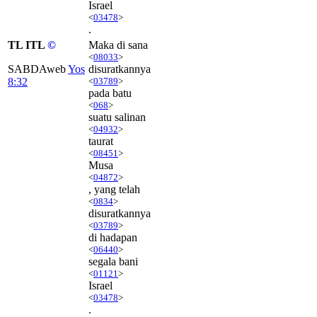
Israel
<
03478
>
.
TL ITL
©
Maka di sana
<
08033
>
SABDAweb
Yos
disuratkannya
8:32
<
03789
>
pada batu
<
068
>
suatu salinan
<
04932
>
taurat
<
08451
>
Musa
<
04872
>
, yang telah
<
0834
>
disuratkannya
<
03789
>
di hadapan
<
06440
>
segala bani
<
01121
>
Israel
<
03478
>
.