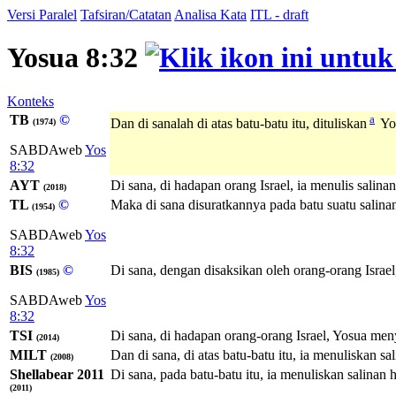
Versi Paralel
Tafsiran/Catatan
Analisa Kata
ITL - draft
Yosua 8:32
Konteks
TB
©
a
Dan di sanalah di atas batu-batu itu, dituliskan
Yos
(1974)
SABDAweb
Yos
8:32
AYT
Di sana, di hadapan orang Israel, ia menulis salina
(2018)
TL
©
Maka di sana disuratkannya pada batu suatu salinan
(1954)
SABDAweb
Yos
8:32
BIS
©
Di sana, dengan disaksikan oleh orang-orang Isr
(1985)
SABDAweb
Yos
8:32
TSI
Di sana, di hadapan orang-orang Israel, Yosua me
(2014)
MILT
Dan di sana, di atas batu-batu itu, ia menuliskan sa
(2008)
Shellabear 2011
Di sana, pada batu-batu itu, ia menuliskan salinan 
(2011)