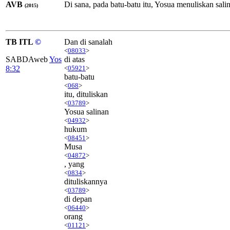
AVB
Di sana, pada batu-batu itu, Yosua menuliskan sali
(2015)
TB ITL
©
Dan di sanalah
<
08033
>
SABDAweb
Yos
di atas
8:32
<
05921
>
batu-batu
<
068
>
itu, dituliskan
<
03789
>
Yosua salinan
<
04932
>
hukum
<
08451
>
Musa
<
04872
>
, yang
<
0834
>
dituliskannya
<
03789
>
di depan
<
06440
>
orang
<
01121
>