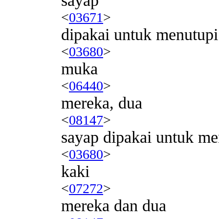
sayap
<
03671
>
dipakai untuk menutupi
<
03680
>
muka
<
06440
>
mereka, dua
<
08147
>
sayap dipakai untuk me
<
03680
>
kaki
<
07272
>
mereka dan dua