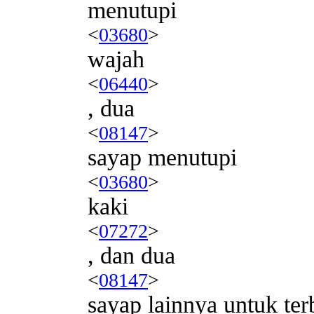
menutupi
<
03680
>
wajah
<
06440
>
, dua
<
08147
>
sayap menutupi
<
03680
>
kaki
<
07272
>
, dan dua
<
08147
>
sayap lainnya untuk te