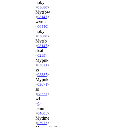
hoky
<
03680
>
Mytsbw
<
08147
>
wynp
<
06440
>
hoky
<
03680
>
Mytsb
<
08147
>
dxal
<
0259
>
Mypnk
<
03671
>
ss
<
08337
>
Mypnk
<
03671
>
ss
<
08337
>
wl
<
0
>
lemm
<
04605
>
Mydme
<
05975
>