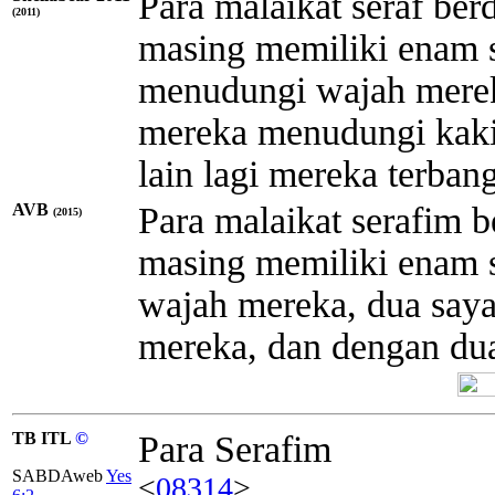
Para malaikat seraf ber
(2011)
masing memiliki enam 
menudungi wajah merek
mereka menudungi kaki
lain lagi mereka terbang
AVB
Para malaikat serafim b
(2015)
masing memiliki enam 
wajah mereka, dua say
mereka, dan dengan dua
TB ITL
©
Para Serafim
SABDAweb
Yes
<
08314
>