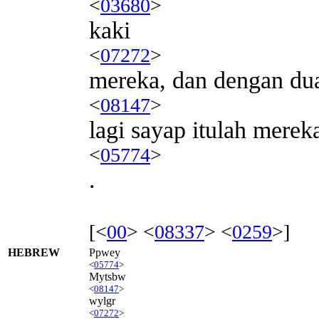
<
03680
>
kaki
<
07272
>
mereka, dan dengan du
<
08147
>
lagi sayap itulah merek
<
05774
>
.
[<
00
> <
08337
> <
0259
>]
HEBREW
Ppwey
<
05774
>
Mytsbw
<
08147
>
wylgr
<
07272
>