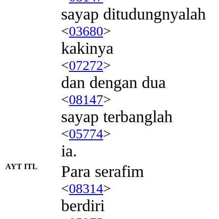
sayap ditudungnyalah
<
03680
>
kakinya
<
07272
>
dan dengan dua
<
08147
>
sayap terbanglah
<
05774
>
ia.
AYT ITL
Para serafim
<
08314
>
berdiri