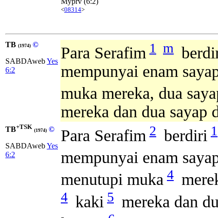
Myprv
(6:2)
<
08314
>
TB
©
1
m
(1974)
Para Serafim
berdi
SABDAweb
Yes
mempunyai enam sayap;
6:2
muka mereka, dua sayap
mereka dan dua sayap d
+TSK
2
1
TB
©
Para Serafim
berdiri
(1974)
SABDAweb
Yes
mempunyai enam saya
6:2
4
menutupi muka
merek
4
5
kaki
mereka dan du