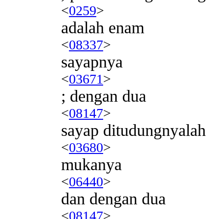
<
0259
>
adalah enam
<
08337
>
sayapnya
<
03671
>
; dengan dua
<
08147
>
sayap ditudungnyalah
<
03680
>
mukanya
<
06440
>
dan dengan dua
<
08147
>