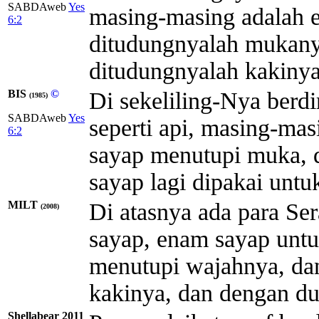
SABDAweb
Yes
masing-masing adalah 
6:2
ditudungnyalah mukany
ditudungnyalah kakinya
BIS
©
Di sekeliling-Nya berd
(1985)
SABDAweb
Yes
seperti api, masing-m
6:2
sayap menutupi muka, 
sayap lagi dipakai untu
MILT
Di atasnya ada para Se
(2008)
sayap, enam sayap unt
menutupi wajahnya, da
kakinya, dan dengan du
Shellabear 2011