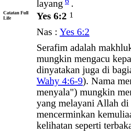
6
layang
.
Catatan Full
1
Yes 6:2
Life
Nas :
Yes 6:2
Serafim adalah makhluk 
mungkin mengacu kepa
dinyatakan juga di bagi
Wahy 4:6-9
). Nama mer
menyala") mungkin me
yang melayani Allah di
mencerminkan kemuliaa
kelihatan seperti terbaka