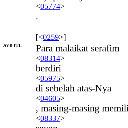
<
05774
>
.
[<
0259
>]
AVB ITL
Para malaikat serafim
<
08314
>
berdiri
<
05975
>
di sebelah atas-Nya
<
04605
>
, masing-masing memil
<
08337
>