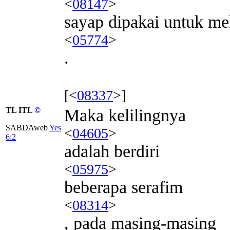
<
08147
>
sayap dipakai untuk me
<
05774
>
.
[<
08337
>]
TL ITL
©
Maka kelilingnya
SABDAweb
Yes
<
04605
>
6:2
adalah berdiri
<
05975
>
beberapa serafim
<
08314
>
, pada masing-masing