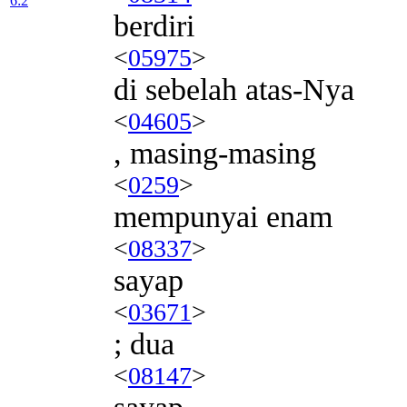
6:2
berdiri
<
05975
>
di sebelah atas-Nya
<
04605
>
, masing-masing
<
0259
>
mempunyai enam
<
08337
>
sayap
<
03671
>
; dua
<
08147
>