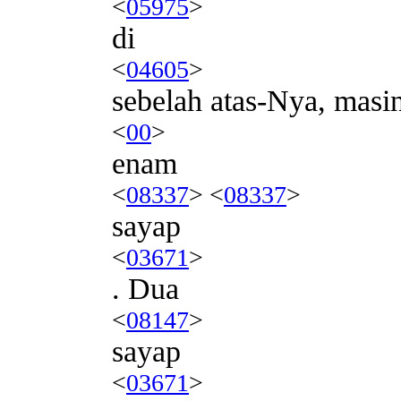
<
05975
>
di
<
04605
>
sebelah atas-Nya, masi
<
00
>
enam
<
08337
> <
08337
>
sayap
<
03671
>
. Dua
<
08147
>
sayap
<
03671
>