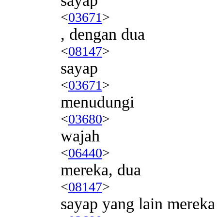
sayap
<
03671
>
, dengan dua
<
08147
>
sayap
<
03671
>
menudungi
<
03680
>
wajah
<
06440
>
mereka, dua
<
08147
>
sayap yang lain merek