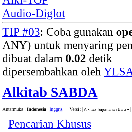
Audio-Diglot
TIP #03
: Coba gunakan
op
ANY) untuk menyaring penc
dibuat dalam
0.02
detik
dipersembahkan oleh
YLS
Alkitab SABDA
Antarmuka :
Indonesia
|
Inggris
Versi :
Pencarian Khusus