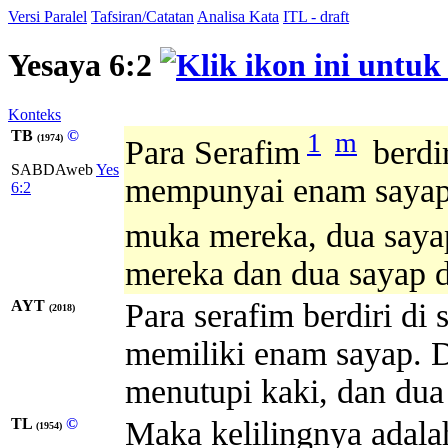
Versi Paralel
Tafsiran/Catatan
Analisa Kata
ITL - draft
Yesaya 6:2
Konteks
TB
©
1
m
(1974)
Para Serafim
berdi
SABDAweb
Yes
mempunyai enam sayap;
6:2
muka mereka, dua sayap
mereka dan dua sayap d
AYT
Para serafim berdiri di
(2018)
memiliki enam sayap. 
menutupi kaki, dan dua
TL
©
Maka kelilingnya adalah
(1954)