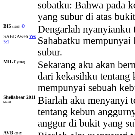
sobatku: Bahwa pada k
yang subur di atas bukit
BIS
©
Dengarlah nyanyianku 
(1985)
SABDAweb
Yes
Sahabatku mempunyai k
5:1
subur.
MILT
Sekarang aku akan bern
(2008)
dari kekasihku tentang
mempunyai sebuah kebun
Shellabear 2011
Biarlah aku menyanyi t
(2011)
tentang kebun anggurn
anggur di bukit yang su
AVB
(2015)