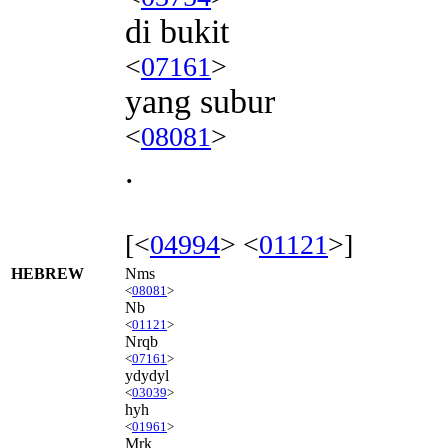
di bukit
<
07161
>
yang subur
<
08081
>
.
[<
04994
> <
01121
>]
HEBREW
Nms
<
08081
>
Nb
<
01121
>
Nrqb
<
07161
>
ydydyl
<
03039
>
hyh
<
01961
>
Mrk