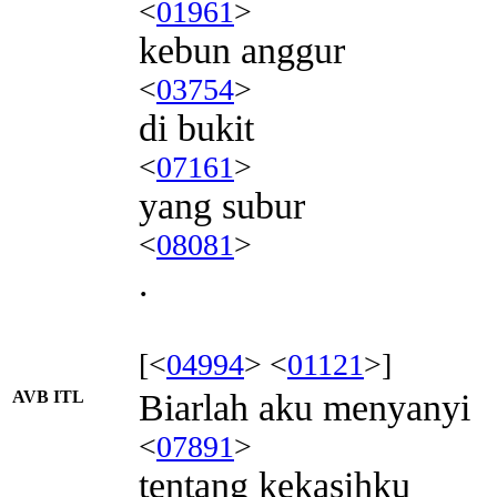
<
01961
>
kebun anggur
<
03754
>
di bukit
<
07161
>
yang subur
<
08081
>
.
[<
04994
> <
01121
>]
AVB ITL
Biarlah aku menyanyi
<
07891
>
tentang kekasihku