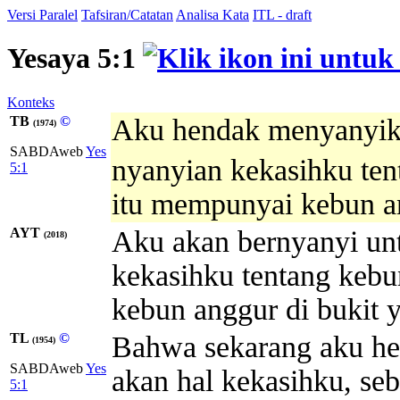
Versi Paralel
Tafsiran/Catatan
Analisa Kata
ITL - draft
Yesaya 5:1
Konteks
TB
©
Aku hendak menyanyika
(1974)
SABDAweb
Yes
nyanyian kekasihku te
5:1
itu mempunyai kebun an
AYT
Aku akan bernyanyi unt
(2018)
kekasihku tentang keb
kebun anggur di bukit 
TL
©
Bahwa sekarang aku he
(1954)
SABDAweb
Yes
akan hal kekasihku, se
5:1