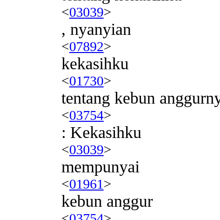
<
03039
>
, nyanyian
<
07892
>
kekasihku
<
01730
>
tentang kebun anggurn
<
03754
>
: Kekasihku
<
03039
>
mempunyai
<
01961
>
kebun anggur
<
03754
>