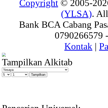
Copyright
© 2005-20
(YLSA)
. Al
Bank BCA Cabang Pasar
0790266579 - 
Kontak
|
Pa
Tampilkan Alkitab