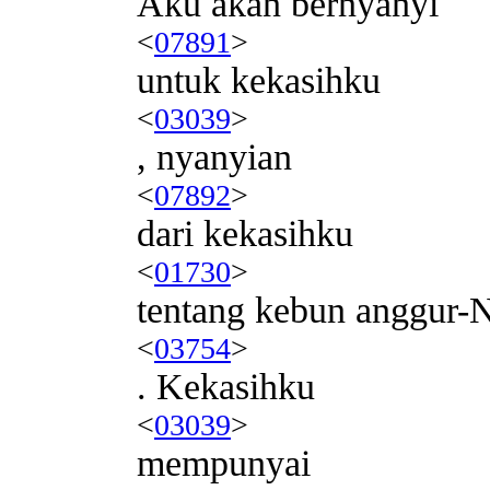
Aku akan bernyanyi
<
07891
>
untuk kekasihku
<
03039
>
, nyanyian
<
07892
>
dari kekasihku
<
01730
>
tentang kebun anggur-
<
03754
>
. Kekasihku
<
03039
>
mempunyai