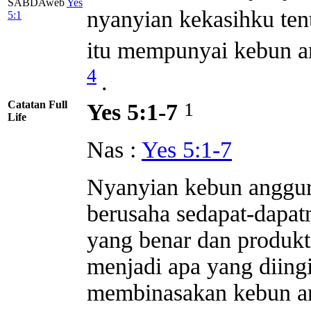
SABDAweb
Yes
nyanyian kekasihku te
5:1
itu mempunyai kebun a
4
.
Catatan Full
1
Yes 5:1-7
Life
Nas :
Yes 5:1-7
Nyanyian kebun anggur
berusaha sedapat-dapa
yang benar dan produkt
menjadi apa yang diing
membinasakan kebun a