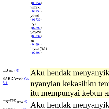
<
03754
>
wmrkl
<
03754
>
ydwd
<
01730
>
trys
<
07892
>
ydydyl
<
03039
>
an
<
04994
>
hrysa
(5:1)
<
07891
>
TB
©
Aku hendak menyanyika
(1974)
SABDAweb
Yes
nyanyian kekasihku te
5:1
itu mempunyai kebun an
+TSK
TB
©
Aku hendak menyanyik
(1974)