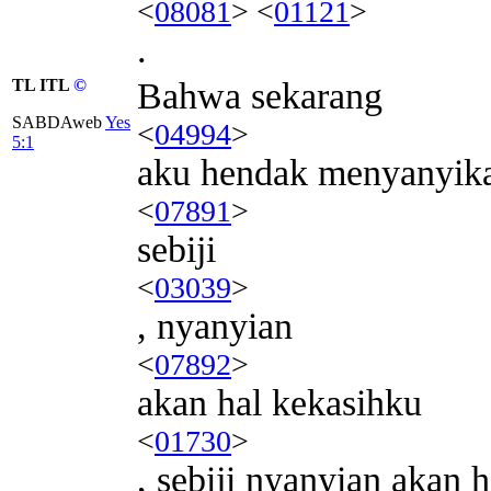
<
08081
> <
01121
>
.
TL ITL
©
Bahwa sekarang
SABDAweb
Yes
<
04994
>
5:1
aku hendak menyanyik
<
07891
>
sebiji
<
03039
>
, nyanyian
<
07892
>
akan hal kekasihku
<
01730
>
, sebiji nyanyian akan 