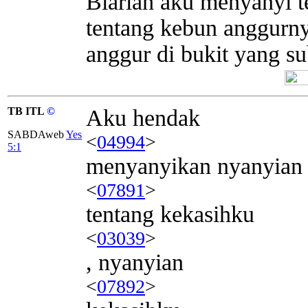
Biarlah aku menyanyi t
tentang kebun anggurn
anggur di bukit yang su
TB ITL
©
Aku hendak
SABDAweb
Yes
<
04994
>
5:1
menyanyikan nyanyian
<
07891
>
tentang kekasihku
<
03039
>
, nyanyian
<
07892
>