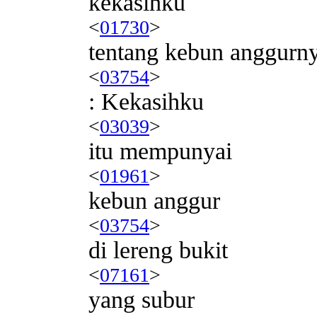
kekasihku
<
01730
>
tentang kebun anggurn
<
03754
>
: Kekasihku
<
03039
>
itu mempunyai
<
01961
>
kebun anggur
<
03754
>
di lereng bukit
<
07161
>
yang subur