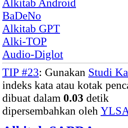
Alkitab Android
BaDeNo
Alkitab GPT
Alki-TOP
Audio-Diglot
TIP #23
: Gunakan
Studi K
indeks kata atau kotak penca
dibuat dalam
0.03
detik
dipersembahkan oleh
YLS