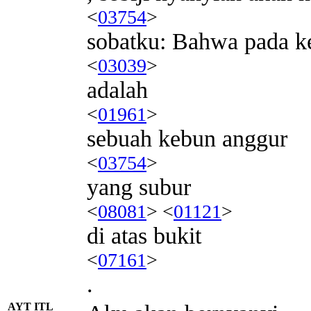
<
03754
>
sobatku: Bahwa pada k
<
03039
>
adalah
<
01961
>
sebuah kebun anggur
<
03754
>
yang subur
<
08081
> <
01121
>
di atas bukit
<
07161
>
.
AYT ITL