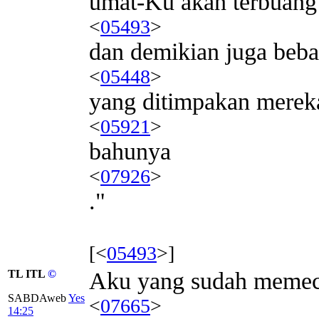
umat-Ku akan terbuang
<
05493
>
dan demikian juga beb
<
05448
>
yang ditimpakan mereka
<
05921
>
bahunya
<
07926
>
."
[<
05493
>]
TL ITL
©
Aku yang sudah meme
SABDAweb
Yes
<
07665
>
14:25