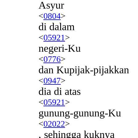
Asyur
<
0804
>
di dalam
<
05921
>
negeri-Ku
<
0776
>
dan Kupijak-pijakkan
<
0947
>
dia di atas
<
05921
>
gunung-gunung-Ku
<
02022
>
, sehingga kuknya