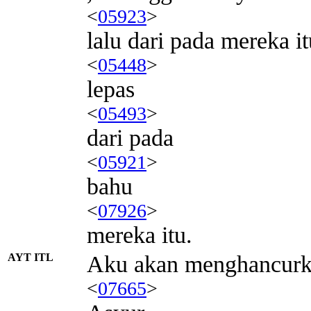
<
05923
>
lalu dari pada mereka 
<
05448
>
lepas
<
05493
>
dari pada
<
05921
>
bahu
<
07926
>
mereka itu.
AYT ITL
Aku akan menghancur
<
07665
>