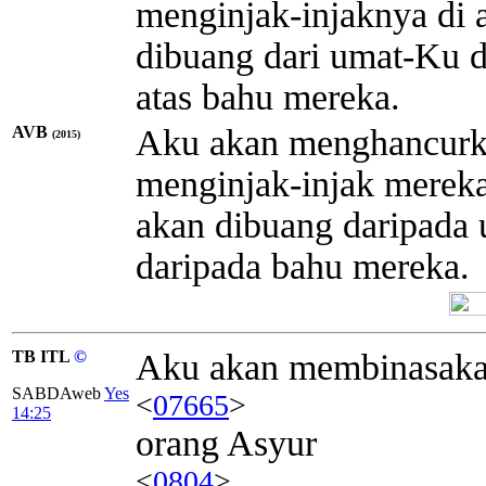
menginjak-injaknya di
dibuang dari umat-Ku d
atas bahu mereka.
AVB
Aku akan menghancurka
(2015)
menginjak-injak merek
akan dibuang daripada 
daripada bahu mereka.
TB ITL
©
Aku akan membinasak
SABDAweb
Yes
<
07665
>
14:25
orang Asyur
<
0804
>