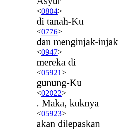
Asyur
<
0804
>
di tanah-Ku
<
0776
>
dan menginjak-injak
<
0947
>
mereka di
<
05921
>
gunung-Ku
<
02022
>
. Maka, kuknya
<
05923
>
akan dilepaskan