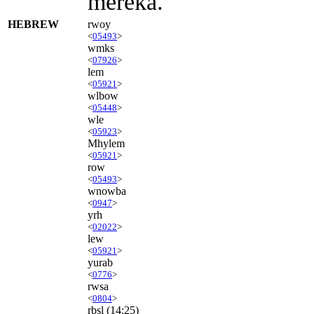
mereka.
HEBREW
rwoy
<
05493
>
wmks
<
07926
>
lem
<
05921
>
wlbow
<
05448
>
wle
<
05923
>
Mhylem
<
05921
>
row
<
05493
>
wnowba
<
0947
>
yrh
<
02022
>
lew
<
05921
>
yurab
<
0776
>
rwsa
<
0804
>
rbsl
(14:25)