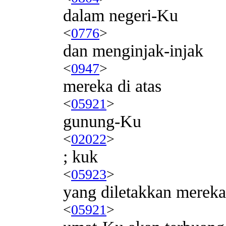
dalam negeri-Ku
<
0776
>
dan menginjak-injak
<
0947
>
mereka di atas
<
05921
>
gunung-Ku
<
02022
>
; kuk
<
05923
>
yang diletakkan mereka
<
05921
>