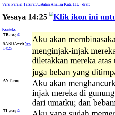
Versi Paralel
Tafsiran/Catatan
Analisa Kata
ITL - draft
Yesaya 14:25
Konteks
TB
©
(1974)
Aku akan membinasaka
SABDAweb
Yes
14:25
menginjak-injak mereka
diletakkan mereka atas
juga beban yang ditimp
AYT
Aku akan menghancurka
(2018)
injak mereka di gunun
dari umatku; dan beban
TL
©
Aku yang sudah memeca
(1954)