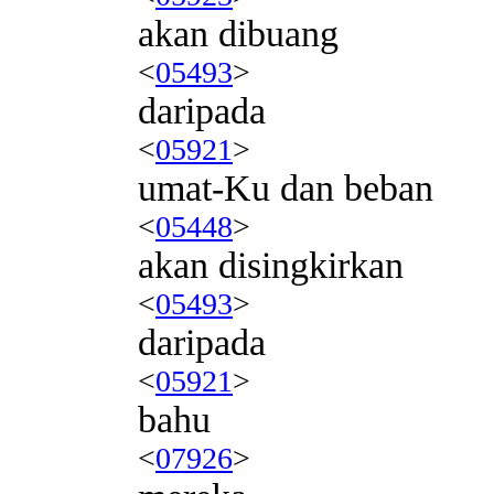
akan dibuang
<
05493
>
daripada
<
05921
>
umat-Ku dan beban
<
05448
>
akan disingkirkan
<
05493
>
daripada
<
05921
>
bahu
<
07926
>