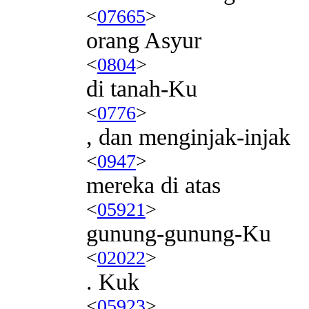
<
07665
>
orang Asyur
<
0804
>
di tanah-Ku
<
0776
>
, dan menginjak-injak
<
0947
>
mereka di atas
<
05921
>
gunung-gunung-Ku
<
02022
>
. Kuk
<
05923
>