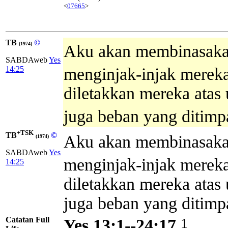
<
07665
>
TB
©
(1974)
Aku akan membinasaka
SABDAweb
Yes
14:25
menginjak-injak mereka
diletakkan mereka atas
juga beban yang ditimp
+TSK
TB
©
Aku akan membinasak
(1974)
SABDAweb
Yes
menginjak-injak mereka
14:25
diletakkan mereka atas
juga beban yang ditimp
Catatan Full
1
Yes 13:1--24:17