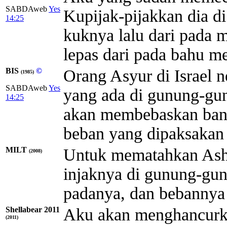
SABDAweb
Yes
Kupijak-pijakkan dia d
14:25
kuknya lalu dari pada 
lepas dari pada bahu me
BIS
©
Orang Asyur di Israel 
(1985)
SABDAweb
Yes
yang ada di gunung-gu
14:25
akan membebaskan bang
beban yang dipaksakan
MILT
Untuk mematahkan Ashu
(2008)
injaknya di gunung-gu
padanya, dan bebannya 
Shellabear 2011
Aku akan menghancurka
(2011)