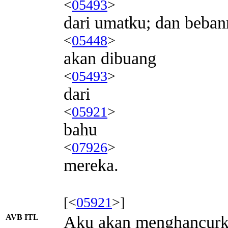
<
05493
>
dari umatku; dan beba
<
05448
>
akan dibuang
<
05493
>
dari
<
05921
>
bahu
<
07926
>
mereka.
[<
05921
>]
AVB ITL
Aku akan menghancur