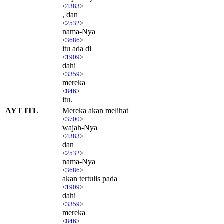
<
4383
>
, dan
<
2532
>
nama-Nya
<
3686
>
itu ada di
<
1909
>
dahi
<
3359
>
mereka
<
846
>
itu.
AYT ITL
Mereka akan melihat
<
3700
>
wajah-Nya
<
4383
>
dan
<
2532
>
nama-Nya
<
3686
>
akan tertulis pada
<
1909
>
dahi
<
3359
>
mereka
<
846
>