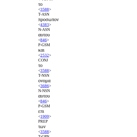
το
<
3588
>
T-ASN
προσωπον
<
4383
>
N-ASN
αυτου
<
846
>
P-GSM
και
<
2532
>
CONJ
το
<
3588
>
T-NSN
ονομα
<
3686
>
N-NSN
αυτου
<
846
>
P-GSM
επι
<
1909
>
PREP
των
<
3588
>
T-GPN