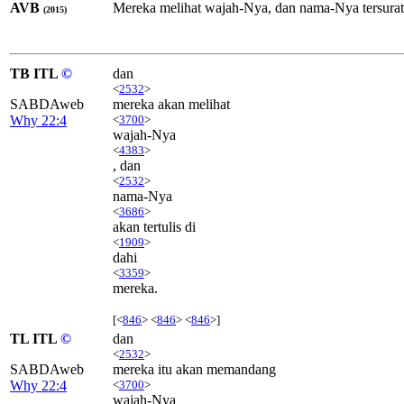
AVB
Mereka melihat wajah-Nya, dan nama-Nya tersurat
(2015)
TB ITL
©
dan
<
2532
>
SABDAweb
mereka akan melihat
Why 22:4
<
3700
>
wajah-Nya
<
4383
>
, dan
<
2532
>
nama-Nya
<
3686
>
akan tertulis di
<
1909
>
dahi
<
3359
>
mereka.
[<
846
> <
846
> <
846
>]
TL ITL
©
dan
<
2532
>
SABDAweb
mereka itu akan memandang
Why 22:4
<
3700
>
wajah-Nya