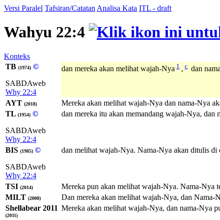
Versi Paralel
Tafsiran/Catatan
Analisa Kata
ITL - draft
Wahyu 22:4
Konteks
TB
©
1
c
dan mereka akan melihat wajah-Nya
,
dan nama-
(1974)
SABDAweb
Why 22:4
AYT
Mereka akan melihat wajah-Nya dan nama-Nya akan
(2018)
TL
©
dan mereka itu akan memandang wajah-Nya, dan na
(1954)
SABDAweb
Why 22:4
BIS
©
dan melihat wajah-Nya. Nama-Nya akan ditulis di 
(1985)
SABDAweb
Why 22:4
TSI
Mereka pun akan melihat wajah-Nya. Nama-Nya ter
(2014)
MILT
Dan mereka akan melihat wajah-Nya, dan Nama-N
(2008)
Shellabear 2011
Mereka akan melihat wajah-Nya, dan nama-Nya pun
(2011)