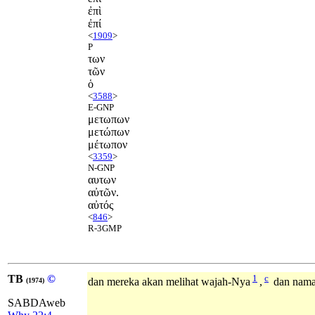
ἐπὶ
ἐπί
<
1909
>
P
των
τῶν
ὁ
<
3588
>
E-GNP
μετωπων
μετώπων
μέτωπον
<
3359
>
N-GNP
αυτων
αὐτῶν.
αὐτός
<
846
>
R-3GMP
TB
©
1
c
dan mereka akan melihat wajah-Nya
,
dan nama-
(1974)
SABDAweb