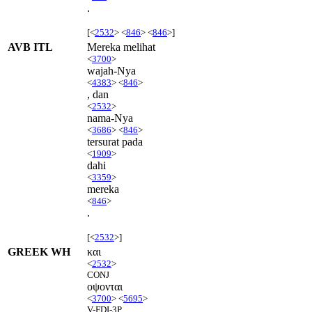
.
[<
2532
> <
846
> <
846
>]
AVB ITL
Mereka melihat
<
3700
>
wajah-Nya
<
4383
> <
846
>
, dan
<
2532
>
nama-Nya
<
3686
> <
846
>
tersurat pada
<
1909
>
dahi
<
3359
>
mereka
<
846
>
.
[<
2532
>]
GREEK WH
και
<
2532
>
CONJ
οψονται
<
3700
> <
5695
>
V-FDI-3P