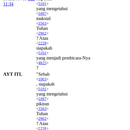
11:34
<
5101
>
yang mengetahui
<
1097
>
maksud
<
3563
>
Tuhan
<
2962
>
? Atau
<
2228
>
siapakah
<
5101
>
yang menjadi pembicara-Nya
<
4825
>
?
AYT ITL
"Sebab
<
1063
>
, siapakah
<
5101
>
yang mengetahui
<
1097
>
pikiran
<
3563
>
Tuhan
<
2962
>
? Atau
<
2228
>