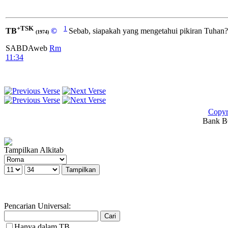
+TSK
1
TB
©
Sebab, siapakah yang mengetahui pikiran Tuhan?
(1974)
SABDAweb
Rm
11:34
Copyr
Bank BC
Tampilkan Alkitab
Pencarian Universal:
Hanya dalam TB