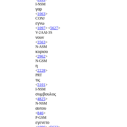
I-NSM
γαρ
<
1063
>
CONJ
εγνω
<
1097
> <
5627
>
V-2AAI-3S
νουν
<
3563
>
N-ASM
κυριου
<
2962
>
N-GSM
η
<
2228
>
PRT
τις
<
5101
>
I-NSM
συμβουλος
<
4825
>
N-NSM
αυτου
<
846
>
P-GSM
εγενετο