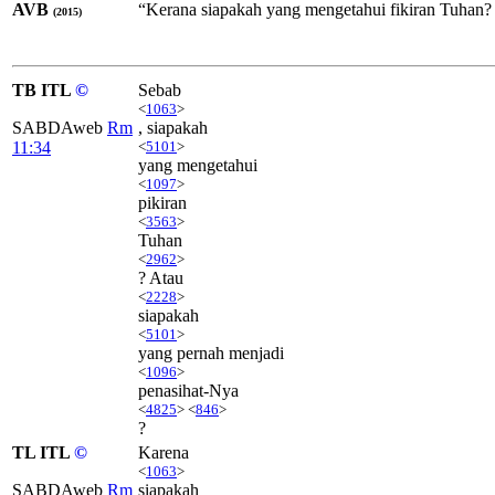
AVB
“Kerana siapakah yang mengetahui fikiran Tuhan?
(2015)
TB ITL
©
Sebab
<
1063
>
SABDAweb
Rm
, siapakah
11:34
<
5101
>
yang mengetahui
<
1097
>
pikiran
<
3563
>
Tuhan
<
2962
>
? Atau
<
2228
>
siapakah
<
5101
>
yang pernah menjadi
<
1096
>
penasihat-Nya
<
4825
> <
846
>
?
TL ITL
©
Karena
<
1063
>
SABDAweb
Rm
siapakah