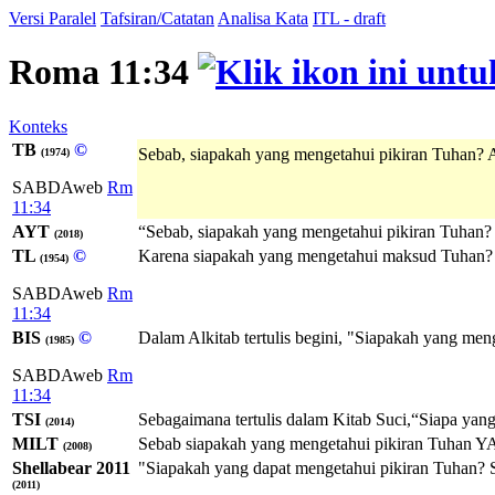
Versi Paralel
Tafsiran/Catatan
Analisa Kata
ITL - draft
Roma 11:34
Konteks
TB
©
Sebab, siapakah yang mengetahui pikiran Tuhan? 
(1974)
SABDAweb
Rm
11:34
AYT
“Sebab, siapakah yang mengetahui pikiran Tuhan?
(2018)
TL
©
Karena siapakah yang mengetahui maksud Tuhan?
(1954)
SABDAweb
Rm
11:34
BIS
©
Dalam Alkitab tertulis begini, "Siapakah yang me
(1985)
SABDAweb
Rm
11:34
TSI
Sebagaimana tertulis dalam Kitab Suci,“Siapa yan
(2014)
MILT
Sebab siapakah yang mengetahui pikiran
Tuhan
Y
(2008)
Shellabear 2011
"Siapakah yang dapat mengetahui pikiran Tuhan? 
(2011)