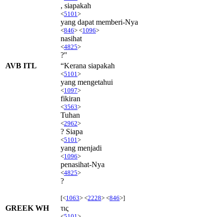
, siapakah
<
5101
>
yang dapat memberi-Nya
<
846
> <
1096
>
nasihat
<
4825
>
?"
AVB ITL
“Kerana siapakah
<
5101
>
yang mengetahui
<
1097
>
fikiran
<
3563
>
Tuhan
<
2962
>
? Siapa
<
5101
>
yang menjadi
<
1096
>
penasihat-Nya
<
4825
>
?
[<
1063
> <
2228
> <
846
>]
GREEK WH
τις
<
5101
>