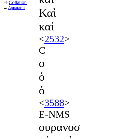
⇒
Collation
→
Apparatus
Καὶ
καί
<
2532
>
C
ο
ὁ
ὁ
<
3588
>
E-NMS
ουρανοσ