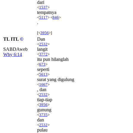
dari
<
1537
>
tempatnya
<
5117
> <
846
>
.
[<
3956
>]
TL ITL
©
Dan
<
2532
>
SABDAweb
langit
Why 6:14
<
3772
>
itu pun hilanglah
<
673
>
seperti
<
5613
>
surat yang digulung
<
1667
>
, dan
<
2532
>
tiap-tiap
<
3956
>
gunung
<
3735
>
dan
<
2532
>
pulau