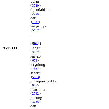
pulau
<
3520
>
dipindahkan
<
2795
>
dari
<
1537
>
tempatnya
<
5117
>
.
[<
846
>]
AVB ITL
Langit
<
3772
>
lenyap
<
673
>
tergulung
<
1667
>
seperti
<
5613
>
gulungan naskhah
<
975
>
manakala
<
2532
>
gunung
<
3735
>
dan