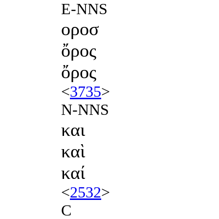
E-NNS
οροσ
ὄρος
ὄρος
<
3735
>
N-NNS
και
καὶ
καί
<
2532
>
C