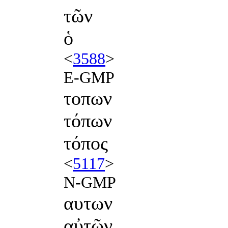
τῶν
ὁ
<
3588
>
E-GMP
τοπων
τόπων
τόπος
<
5117
>
N-GMP
αυτων
αὐτῶν