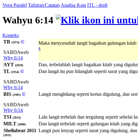
Versi Paralel
Tafsiran/Catatan
Analisa Kata
ITL - draft
Wahyu 6:14
Konteks
TB
©
Maka menyusutlah langit bagaikan gulungan kitab
(1974)
k
SABDAweb
Why 6:14
AYT
Dan, terbelahlah langit bagaikan kitab yang digul
(2018)
TL
©
Dan langit itu pun hilanglah seperti surat yang di
(1954)
SABDAweb
Why 6:14
BIS
©
Langit menghilang seperti kertas digulung, dan se
(1985)
SABDAweb
Why 6:14
TSI
Lalu langit terbelah dan tergulung seperti sehelai 
(2014)
MILT
Dan langit terbelah seperti gulungan kitab yang d
(2008)
Shellabear 2011
Langit pun lenyap seperti surat yang digulung, da
(2011)