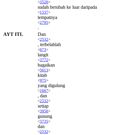
<
3520
>
sudah berubah ke luar daripada
<
1537
>
tempatnya
<
2795
>
.
AYT ITL
Dan
<
2532
>
, terbelahlah
<
673
>
langit
<
3772
>
bagaikan
<
5613
>
kitab
<
975
>
yang digulung
<
1667
>
, dan
<
2532
>
setiap
<
3956
>
gunung
<
3735
>
dan
<
2532
>