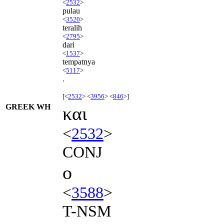
<
2532
>
pulau
<
3520
>
teralih
<
2795
>
dari
<
1537
>
tempatnya
<
5117
>
.
[<
2532
> <
3956
> <
846
>]
GREEK WH
και
<
2532
>
CONJ
ο
<
3588
>
T-NSM