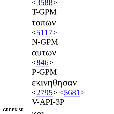
<
3588
>
T-GPM
τοπων
<
5117
>
N-GPM
αυτων
<
846
>
P-GPM
εκινηθησαν
<
2795
> <
5681
>
V-API-3P
GREEK SR
και