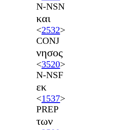
N-NSN
και
<
2532
>
CONJ
νησος
<
3520
>
N-NSF
εκ
<
1537
>
PREP
των