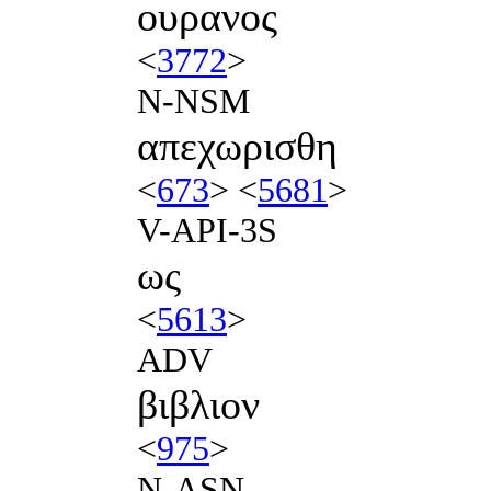
ουρανος
<
3772
>
N-NSM
απεχωρισθη
<
673
> <
5681
>
V-API-3S
ως
<
5613
>
ADV
βιβλιον
<
975
>
N-ASN