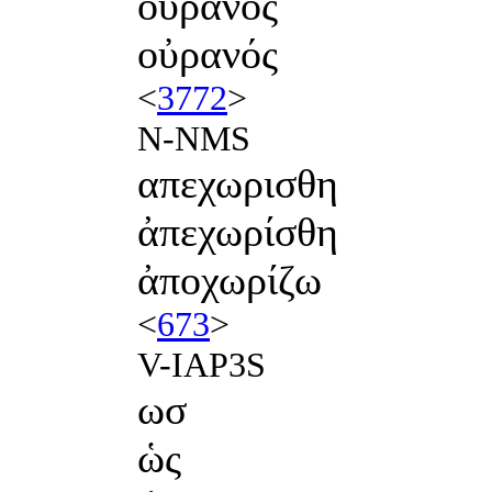
οὐρανὸς
οὐρανός
<
3772
>
N-NMS
απεχωρισθη
ἀπεχωρίσθη
ἀποχωρίζω
<
673
>
V-IAP3S
ωσ
ὡς