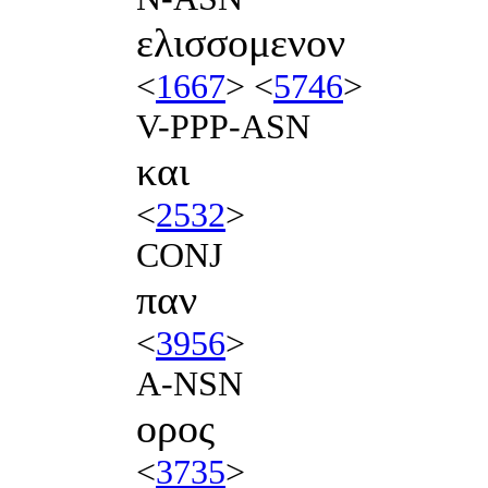
ελισσομενον
<
1667
> <
5746
>
V-PPP-ASN
και
<
2532
>
CONJ
παν
<
3956
>
A-NSN
ορος
<
3735
>