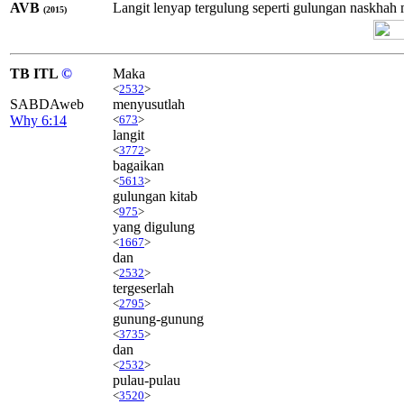
AVB
Langit lenyap tergulung seperti gulungan naskhah 
(2015)
TB ITL
©
Maka
<
2532
>
SABDAweb
menyusutlah
Why 6:14
<
673
>
langit
<
3772
>
bagaikan
<
5613
>
gulungan kitab
<
975
>
yang digulung
<
1667
>
dan
<
2532
>
tergeserlah
<
2795
>
gunung-gunung
<
3735
>
dan
<
2532
>
pulau-pulau
<
3520
>