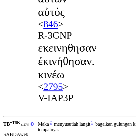
αὐτός
<
846
>
R-3GNP
εκεινηθησαν
ἐκινήθησαν.
κινέω
<
2795
>
V-IAP3P
+TSK
2
1
TB
©
Maka
menyusutlah langit
bagaikan gulungan ki
(1974)
tempatnya.
SABDAweb