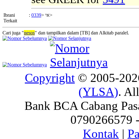
Ibrani
:
0339
אי <
>
Terkait
Cari juga "
nesos
" dan tampilkan dalam [TB] dan Alkitab paralel.
Copyright
© 2005-20
(YLSA)
. Al
Bank BCA Cabang Pasar
0790266579 - 
Kontak
|
Pa