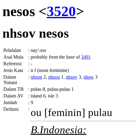
nesos <
3520
>
nhsov
nesos
Pelafalan
:
nay'-sos
Asal Mula
:
probably from the base of
3491
Referensi
:
-
Jenis Kata
:
n f (noun feminime)
Dalam
:
nhson
2,
nhsou
1,
nhsov
3,
nhsw
3
Yunani
Dalam TB
:
pulau 8, pulau-pulau 1
Dalam AV
:
island 6, isle 3
Jumlah
:
9
Definisi
:
ou
[feminin] pulau
B.Indonesia: