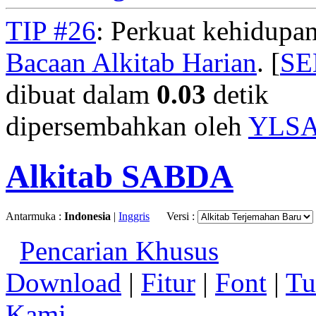
TIP #26
: Perkuat kehidupan
Bacaan Alkitab Harian
. [
S
dibuat dalam
0.03
detik
dipersembahkan oleh
YLS
Alkitab SABDA
Antarmuka :
Indonesia
|
Inggris
Versi :
Pencarian Khusus
Download
|
Fitur
|
Font
|
Tu
Kami