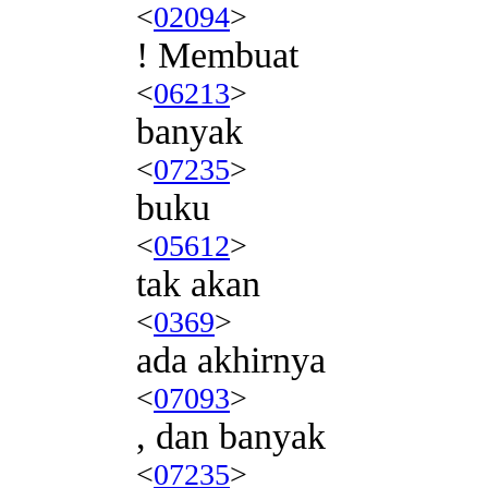
<
02094
>
! Membuat
<
06213
>
banyak
<
07235
>
buku
<
05612
>
tak akan
<
0369
>
ada akhirnya
<
07093
>
, dan banyak
<
07235
>