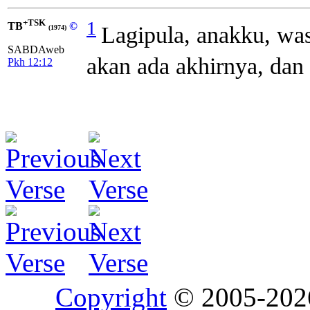
+TSK
1
TB
©
Lagipula, anakku, wa
(1974)
SABDAweb
akan ada akhirnya, dan
Pkh 12:12
Copyright
© 2005-20