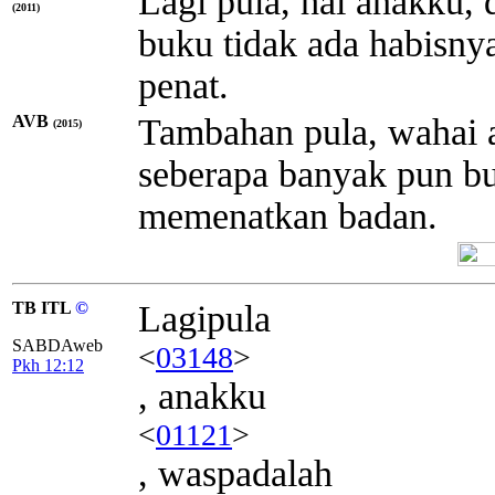
Lagi pula, hai anakku,
(2011)
buku tidak ada habisny
penat.
AVB
Tambahan pula, wahai a
(2015)
seberapa banyak pun buk
memenatkan badan.
TB ITL
©
Lagipula
SABDAweb
<
03148
>
Pkh 12:12
, anakku
<
01121
>
, waspadalah