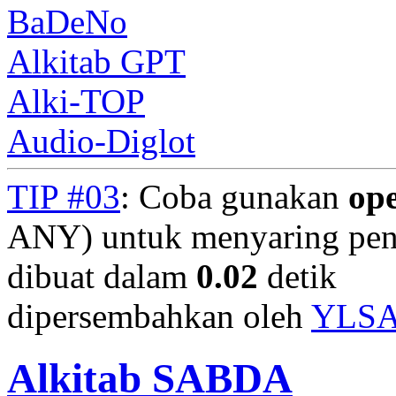
BaDeNo
Alkitab GPT
Alki-TOP
Audio-Diglot
TIP #03
: Coba gunakan
op
ANY) untuk menyaring penc
dibuat dalam
0.02
detik
dipersembahkan oleh
YLS
Alkitab SABDA