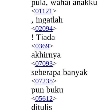
pula, wahai anakku
<
01121
>
, ingatlah
<
02094
>
! Tiada
<
0369
>
akhirnya
<
07093
>
seberapa banyak
<
07235
>
pun buku
<
05612
>
ditulis