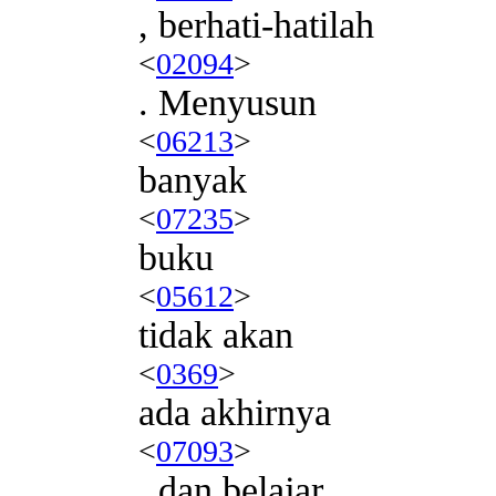
, berhati-hatilah
<
02094
>
. Menyusun
<
06213
>
banyak
<
07235
>
buku
<
05612
>
tidak akan
<
0369
>
ada akhirnya
<
07093
>
, dan belajar