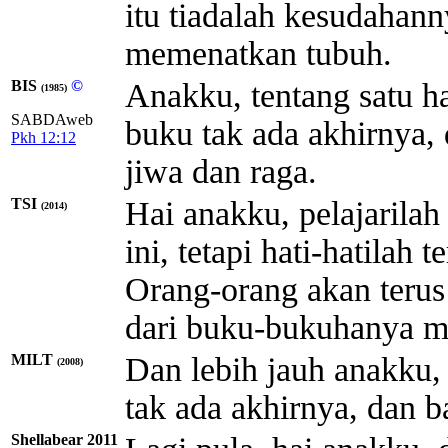
itu tiadalah kesudahan
memenatkan tubuh.
BIS
©
Anakku, tentang satu h
(1985)
SABDAweb
buku tak ada akhirnya, 
Pkh 12:12
jiwa dan raga.
TSI
Hai anakku, pelajarila
(2014)
ini, tetapi hati-hatilah 
Orang-orang akan terus
dari buku-bukuhanya m
MILT
Dan lebih jauh anakku
(2008)
tak ada akhirnya, dan b
Shellabear 2011