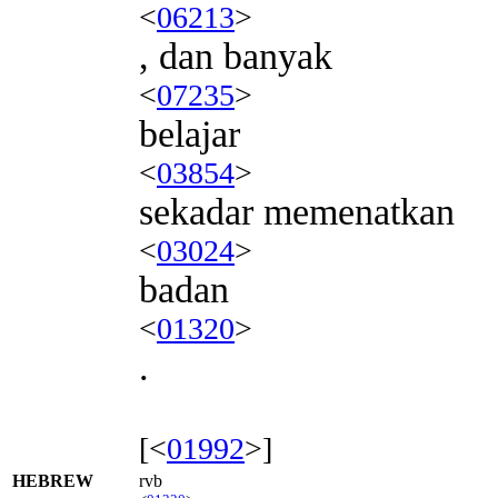
<
06213
>
, dan banyak
<
07235
>
belajar
<
03854
>
sekadar memenatkan
<
03024
>
badan
<
01320
>
.
[<
01992
>]
HEBREW
rvb