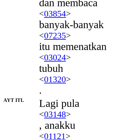
dan membaca
<
03854
>
banyak-banyak
<
07235
>
itu memenatkan
<
03024
>
tubuh
<
01320
>
.
AYT ITL
Lagi pula
<
03148
>
, anakku
<
01121
>