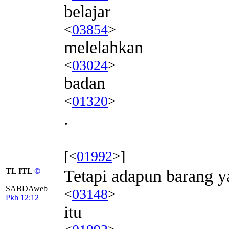
belajar
<
03854
>
melelahkan
<
03024
>
badan
<
01320
>
.
[<
01992
>]
TL ITL
©
Tetapi adapun barang ya
SABDAweb
<
03148
>
Pkh 12:12
itu