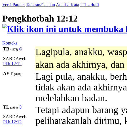
Versi Paralel
Tafsiran/Catatan
Analisa Kata
ITL - draft
Pengkhotbah 12:12
Konteks
TB
©
Lagipula, anakku, was
(1974)
SABDAweb
akan ada akhirnya, dan
Pkh 12:12
AYT
Lagi pula, anakku, ber
(2018)
tidak akan ada akhirnya
melelahkan badan.
TL
©
Tetapi adapun barang ya
(1954)
SABDAweb
peliharakanlah dirimu,
Pkh 12:12