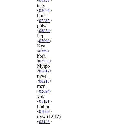
<
01320
>
tegy
<
03024
>
hbrh
<
07235
>
ghlw
<
03854
>
Uq
<
07093
>
Nya
<
0369
>
hbrh
<
07235
>
Myrpo
<
05612
>
twve
<
06213
>
rhzh
<
02094
>
ynb
<
01121
>
hmhm
<
01992
>
rtyw
(12:12)
<
03148
>