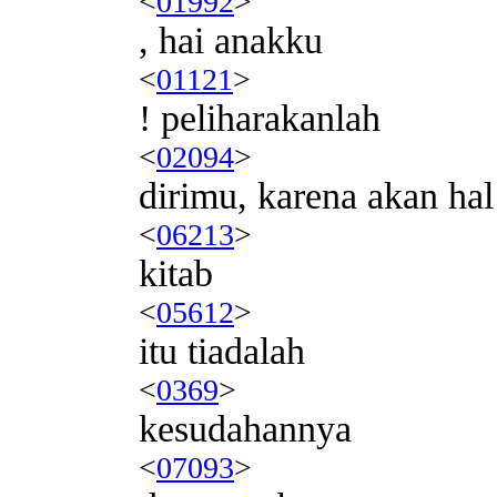
<
01992
>
, hai anakku
<
01121
>
! peliharakanlah
<
02094
>
dirimu, karena akan h
<
06213
>
kitab
<
05612
>
itu tiadalah
<
0369
>
kesudahannya
<
07093
>