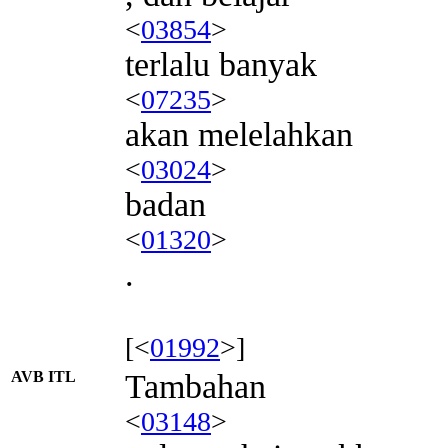
<
03854
>
terlalu banyak
<
07235
>
akan melelahkan
<
03024
>
badan
<
01320
>
.
[<
01992
>]
AVB ITL
Tambahan
<
03148
>