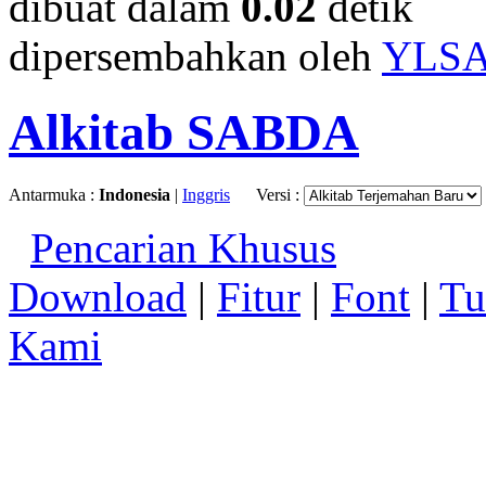
dibuat dalam
0.02
detik
dipersembahkan oleh
YLS
Alkitab SABDA
Antarmuka :
Indonesia
|
Inggris
Versi :
Pencarian Khusus
Download
|
Fitur
|
Font
|
Tu
Kami