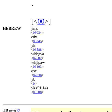
.
[<
00
>]
HEBREW
yms
<
08034
>
edy
<
03045
>
yk
<
03588
>
whbgva
<
07682
>
whjlpaw
<
06403
>
qsx
<
02836
>
yb
<
0
>
yk
(91:14)
<
03588
>
TB
©
(1974)