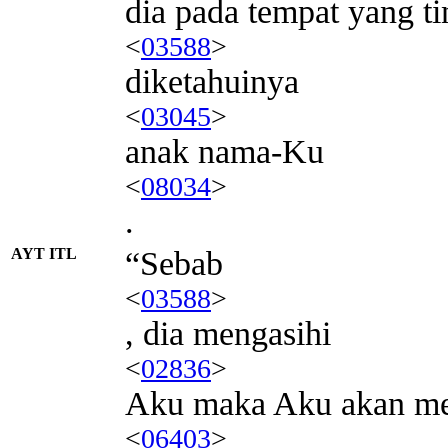
dia pada tempat yang ti
<
03588
>
diketahuinya
<
03045
>
anak nama-Ku
<
08034
>
.
AYT ITL
“Sebab
<
03588
>
, dia mengasihi
<
02836
>
Aku maka Aku akan m
<
06403
>