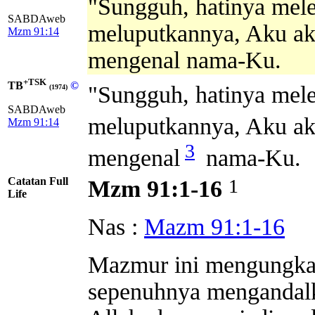
"Sungguh, hatinya mel
SABDAweb
meluputkannya, Aku ak
Mzm 91:14
mengenal nama-Ku.
+TSK
TB
©
"Sungguh, hatinya mele
(1974)
SABDAweb
meluputkannya, Aku a
Mzm 91:14
3
mengenal
nama-Ku.
Catatan Full
1
Mzm 91:1-16
Life
Nas :
Mazm 91:1-16
Mazmur ini mengungka
sepenuhnya mengandalk