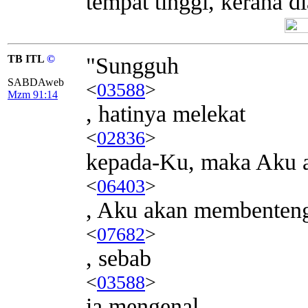
tempat tinggi, kerana 
TB ITL
©
"Sungguh
SABDAweb
<
03588
>
Mzm 91:14
, hatinya melekat
<
02836
>
kepada-Ku, maka Aku 
<
06403
>
, Aku akan membenten
<
07682
>
, sebab
<
03588
>
ia mengenal