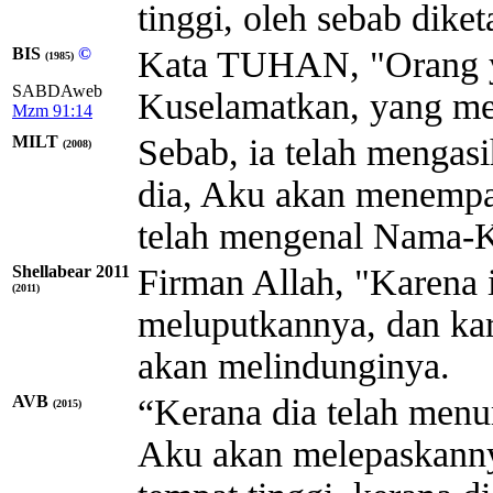
tinggi, oleh sebab dik
BIS
©
Kata TUHAN, "Orang y
(1985)
SABDAweb
Kuselamatkan, yang me
Mzm 91:14
MILT
Sebab, ia telah menga
(2008)
dia, Aku akan menempat
telah mengenal Nama-
Shellabear 2011
Firman Allah, "Karena
(2011)
meluputkannya, dan ka
akan melindunginya.
AVB
“Kerana dia telah men
(2015)
Aku akan melepaskanny