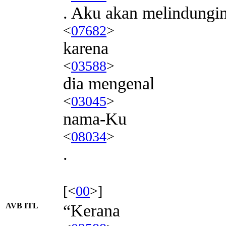
. Aku akan melindungi
<
07682
>
karena
<
03588
>
dia mengenal
<
03045
>
nama-Ku
<
08034
>
.
[<
00
>]
AVB ITL
“Kerana