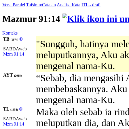
Versi Paralel
Tafsiran/Catatan
Analisa Kata
ITL - draft
Mazmur 91:14
Konteks
TB
©
(1974)
"Sungguh, hatinya mel
SABDAweb
meluputkannya, Aku ak
Mzm 91:14
mengenal nama-Ku.
AYT
“Sebab, dia mengasihi
(2018)
membebaskannya. Aku a
mengenal nama-Ku.
TL
©
Maka oleh sebab ia ri
(1954)
SABDAweb
meluputkan dia, dan A
Mzm 91:14