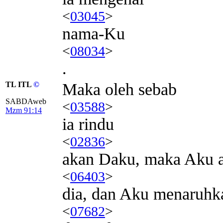
<
03045
>
nama-Ku
<
08034
>
.
TL ITL
©
Maka oleh sebab
SABDAweb
<
03588
>
Mzm 91:14
ia rindu
<
02836
>
akan Daku, maka Aku 
<
06403
>
dia, dan Aku menaruhk
<
07682
>