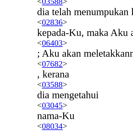
<
03588
>
dia telah menumpukan 
<
02836
>
kepada-Ku, maka Aku 
<
06403
>
; Aku akan meletakkann
<
07682
>
, kerana
<
03588
>
dia mengetahui
<
03045
>
nama-Ku
<
08034
>