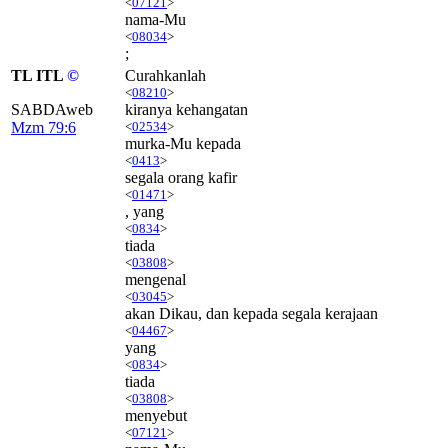
<
07121
>
nama-Mu
<
08034
>
;
TL ITL
©
Curahkanlah
<
08210
>
SABDAweb
kiranya kehangatan
Mzm 79:6
<
02534
>
murka-Mu kepada
<
0413
>
segala orang kafir
<
01471
>
, yang
<
0834
>
tiada
<
03808
>
mengenal
<
03045
>
akan Dikau, dan kepada segala kerajaan
<
04467
>
yang
<
0834
>
tiada
<
03808
>
menyebut
<
07121
>