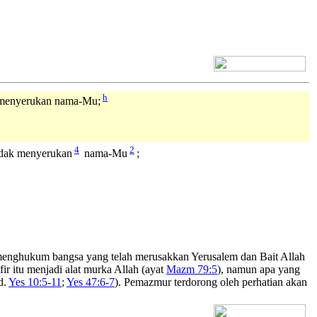
[+] Bhs. Inggris
h
k menyerukan nama-Mu;
4
2
idak menyerukan
nama-Mu
;
menghukum bangsa yang telah merusakkan Yerusalem dan Bait Allah
r itu menjadi alat murka Allah (ayat
Mazm 79:5
), namun apa yang
d.
Yes 10:5-11
;
Yes 47:6-7
). Pemazmur terdorong oleh perhatian akan
[+] Bhs. Inggris