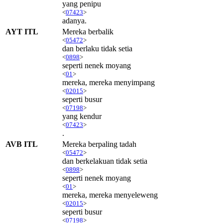
yang penipu
<
07423
>
adanya.
AYT ITL
Mereka berbalik
<
05472
>
dan berlaku tidak setia
<
0898
>
seperti nenek moyang
<
01
>
mereka, mereka menyimpang
<
02015
>
seperti busur
<
07198
>
yang kendur
<
07423
>
.
AVB ITL
Mereka berpaling tadah
<
05472
>
dan berkelakuan tidak setia
<
0898
>
seperti nenek moyang
<
01
>
mereka, mereka menyeleweng
<
02015
>
seperti busur
<
07198
>