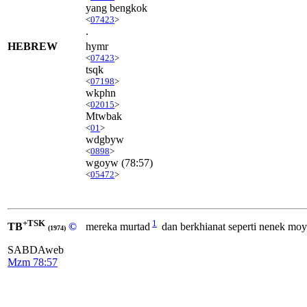
yang bengkok
<
07423
>
.
HEBREW
hymr
<
07423
>
tsqk
<
07198
>
wkphn
<
02015
>
Mtwbak
<
01
>
wdgbyw
<
0898
>
wgoyw
(78:57)
<
05472
>
+TSK
1
TB
©
mereka murtad
dan berkhianat seperti nenek mo
(1974)
SABDAweb
Mzm 78:57