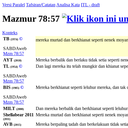
Versi Paralel
Tafsiran/Catatan
Analisa Kata
ITL - draft
Mazmur 78:57
Konteks
TB
©
mereka murtad dan berkhianat seperti nenek moya
(1974)
SABDAweb
Mzm 78:57
AYT
Mereka berbalik dan berlaku tidak setia seperti 
(2018)
TL
©
Dan lagi mereka itu telah mungkir dan khianat sep
(1954)
SABDAweb
Mzm 78:57
BIS
©
Mereka berkhianat seperti leluhur mereka, dan tak 
(1985)
SABDAweb
Mzm 78:57
MILT
Dan mereka berbalik dan berkhianat seperti leluh
(2008)
Shellabear 2011
Mereka murtad dan berkhianat seperti nenek moyan
(2011)
AVB
Mereka berpaling tadah dan berkelakuan tidak set
(2015)