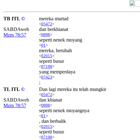
TB ITL
©
mereka murtad
<
05472
>
SABDAweb
dan berkhianat
Mzm 78:57
<
0898
>
seperti nenek moyang
<
01
>
mereka, berubah
<
02015
>
seperti busur
<
07198
>
yang memperdaya
<
07423
>
;
TL ITL
©
Dan lagi mereka itu telah mungkir
<
05472
>
SABDAweb
dan khianat
Mzm 78:57
<
0898
>
seperti nenek moyangnya
<
01
>
, dan berbalik
<
02015
>
seperti busur
<
07198
>