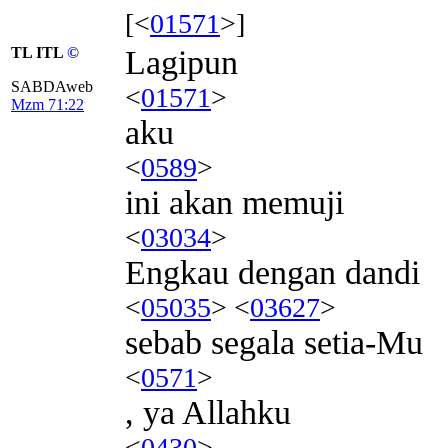
[<
01571
>]
TL ITL
©
Lagipun
SABDAweb
<
01571
>
Mzm 71:22
aku
<
0589
>
ini akan memuji
<
03034
>
Engkau dengan dandi
<
05035
> <
03627
>
sebab segala setia-Mu
<
0571
>
, ya Allahku
<
0430
>