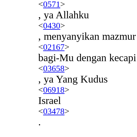
<
0571
>
, ya Allahku
<
0430
>
, menyanyikan mazmur
<
02167
>
bagi-Mu dengan kecapi
<
03658
>
, ya Yang Kudus
<
06918
>
Israel
<
03478
>
.