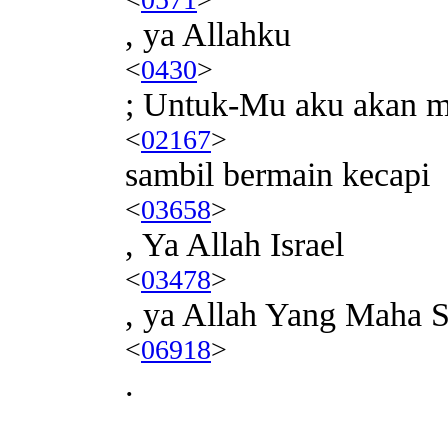
, ya Allahku
<
0430
>
; Untuk-Mu aku akan 
<
02167
>
sambil bermain kecapi
<
03658
>
, Ya Allah Israel
<
03478
>
, ya Allah Yang Maha S
<
06918
>
.