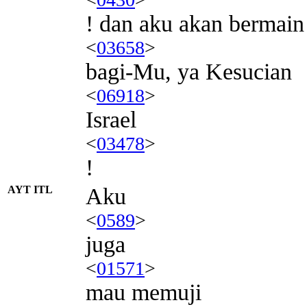
! dan aku akan bermain
<
03658
>
bagi-Mu, ya Kesucian
<
06918
>
Israel
<
03478
>
!
AYT ITL
Aku
<
0589
>
juga
<
01571
>
mau memuji