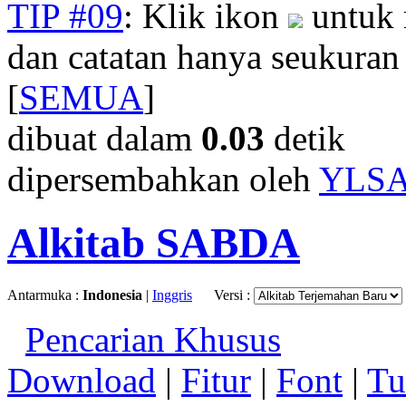
TIP #09
: Klik ikon
untuk 
dan catatan hanya seukuran
[
SEMUA
]
dibuat dalam
0.03
detik
dipersembahkan oleh
YLS
Alkitab SABDA
Antarmuka :
Indonesia
|
Inggris
Versi :
Pencarian Khusus
Download
|
Fitur
|
Font
|
Tu