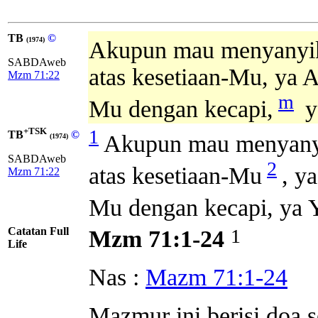
TB
©
(1974)
Akupun mau menyanyik
SABDAweb
atas kesetiaan-Mu, ya 
Mzm 71:22
m
Mu dengan kecapi,
y
+TSK
1
TB
©
Akupun mau menyany
(1974)
SABDAweb
2
atas kesetiaan-Mu
, y
Mzm 71:22
Mu dengan kecapi, ya
Catatan Full
1
Mzm 71:1-24
Life
Nas :
Mazm 71:1-24
Mazmur ini berisi doa 