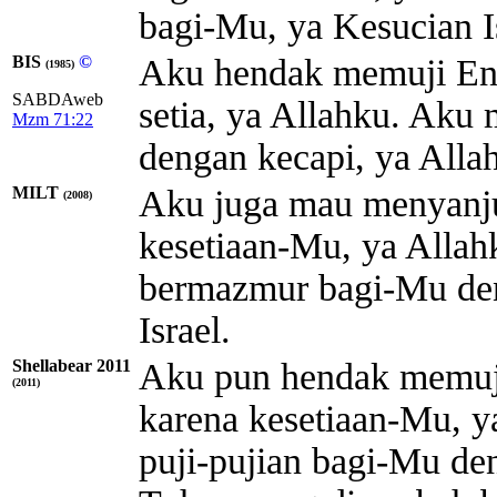
bagi-Mu, ya Kesucian I
BIS
©
Aku hendak memuji En
(1985)
SABDAweb
setia, ya Allahku. Aku
Mzm 71:22
dengan kecapi, ya Allah
MILT
Aku juga mau menyanju
(2008)
kesetiaan-Mu, ya
Allah
bermazmur bagi-Mu de
Israel.
Shellabear 2011
Aku pun hendak memuj
(2011)
karena kesetiaan-Mu, 
puji-pujian bagi-Mu de