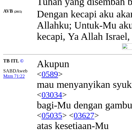
Tuhan yang disembah ba
AVB
Dengan kecapi aku aka
(2015)
Allahku; Untuk-Mu aku
kecapi, Ya Allah Israel
TB ITL
©
Akupun
SABDAweb
<
0589
>
Mzm 71:22
mau menyanyikan syuk
<
03034
>
bagi-Mu dengan gambu
<
05035
> <
03627
>
atas kesetiaan-Mu