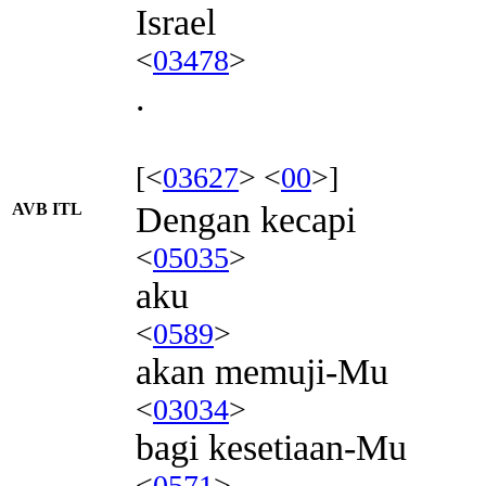
Israel
<
03478
>
.
[<
03627
> <
00
>]
AVB ITL
Dengan kecapi
<
05035
>
aku
<
0589
>
akan memuji-Mu
<
03034
>
bagi kesetiaan-Mu
<
0571
>