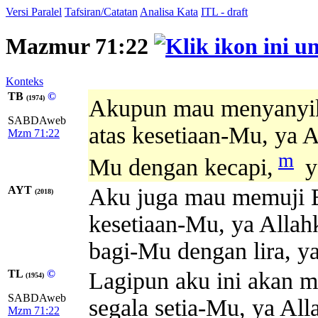
Versi Paralel
Tafsiran/Catatan
Analisa Kata
ITL - draft
Mazmur 71:22
Konteks
TB
©
(1974)
Akupun mau menyanyik
SABDAweb
atas kesetiaan-Mu, ya 
Mzm 71:22
m
Mu dengan kecapi,
y
AYT
Aku juga mau memuji E
(2018)
kesetiaan-Mu, ya Allah
bagi-Mu dengan lira, y
TL
©
Lagipun aku ini akan 
(1954)
SABDAweb
segala setia-Mu, ya Al
Mzm 71:22