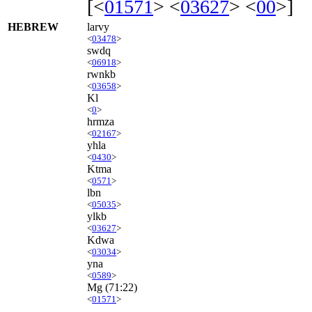
[<
01571
> <
03627
> <
00
>]
HEBREW
larvy
<
03478
>
swdq
<
06918
>
rwnkb
<
03658
>
Kl
<
0
>
hrmza
<
02167
>
yhla
<
0430
>
Ktma
<
0571
>
lbn
<
05035
>
ylkb
<
03627
>
Kdwa
<
03034
>
yna
<
0589
>
Mg
(71:22)
<
01571
>