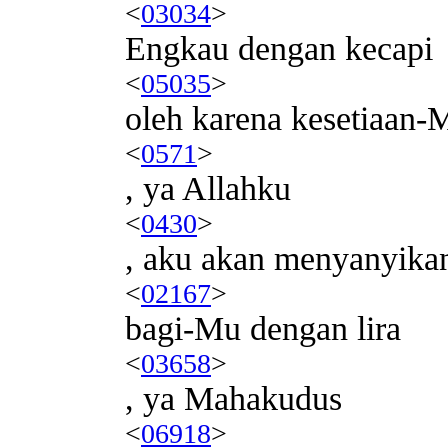
<
03034
>
Engkau dengan kecapi
<
05035
>
oleh karena kesetiaan-
<
0571
>
, ya Allahku
<
0430
>
, aku akan menyanyikan
<
02167
>
bagi-Mu dengan lira
<
03658
>
, ya Mahakudus
<
06918
>