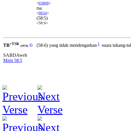
<
03808
>
rsa
<
0834
>
(58:5)
<58:6>
+TSK
1
TB
©
(58-6) yang tidak mendengarkan
suara tukang-tu
(1974)
SABDAweb
Mzm 58:5