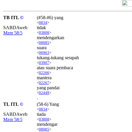
TB ITL
©
(#58-#6) yang
<
0834
>
SABDAweb
tidak
Mzm 58:5
<
03808
>
mendengarkan
<
08085
>
suara
<
06963
>
tukang-tukang serapah
<
03907
>
atau suara pembaca
<
02266
>
mantera
<
02267
>
yang pandai
<
02449
>
.
TL ITL
©
(58-6) Yang
<
0834
>
SABDAweb
tiada
Mzm 58:5
<
03808
>
mendengar
<
08085
>