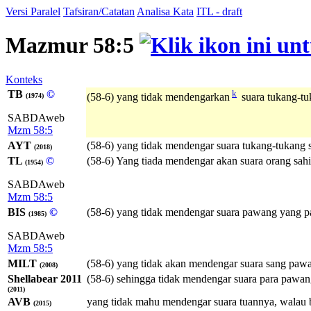
Versi Paralel
Tafsiran/Catatan
Analisa Kata
ITL - draft
Mazmur 58:5
Konteks
TB
©
k
(58-6) yang tidak mendengarkan
suara tukang-tu
(1974)
SABDAweb
Mzm 58:5
AYT
(58-6) yang tidak mendengar suara tukang-tukang s
(2018)
TL
©
(58-6) Yang tiada mendengar akan suara orang sahi
(1954)
SABDAweb
Mzm 58:5
BIS
©
(58-6) yang tidak mendengar suara pawang yang p
(1985)
SABDAweb
Mzm 58:5
MILT
(58-6) yang tidak akan mendengar suara sang paw
(2008)
Shellabear 2011
(58-6) sehingga tidak mendengar suara para pawang
(2011)
AVB
yang tidak mahu mendengar suara tuannya, walau 
(2015)