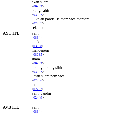
akan suara
<
06963
>
orang sahir
<
03907
>
, jikalau pandai ia membaca mantera
<
02267
>
sekalipun.
AYT ITL
yang
<
0834
>
tidak
<
03808
>
mendengar
<
08085
>
suara
<
06963
>
tukang-tukang sihir
<
03907
>
, atau suara pembaca
<
02266
>
mantra
<
02267
>
yang pandai
<
02449
>
.
AVB ITL
yang
<
0834
>