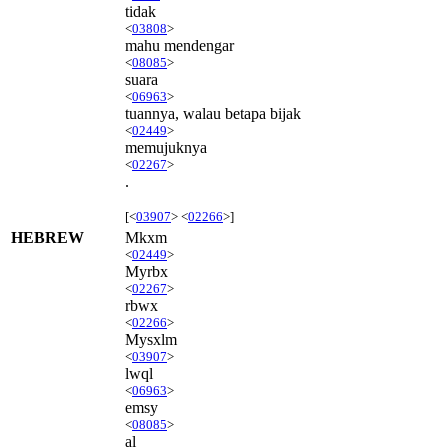
tidak
<
03808
>
mahu mendengar
<
08085
>
suara
<
06963
>
tuannya, walau betapa bijak
<
02449
>
memujuknya
<
02267
>
.
[<
03907
> <
02266
>]
HEBREW
Mkxm
<
02449
>
Myrbx
<
02267
>
rbwx
<
02266
>
Mysxlm
<
03907
>
lwql
<
06963
>
emsy
<
08085
>
al