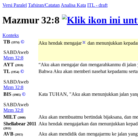
Versi Paralel
Tafsiran/Catatan
Analisa Kata
ITL - draft
Mazmur 32:8
Konteks
TB
©
w
Aku hendak mengajar
dan menunjukkan kepad
(1974)
SABDAweb
Mzm 32:8
AYT
“Aku akan mengajar dan mengarahkanmu di jalan 
(2018)
TL
©
Bahwa Aku akan memberi nasehat kepadamu serta 
(1954)
SABDAweb
Mzm 32:8
BIS
©
Kata TUHAN, "Aku akan menunjukkan jalan yang 
(1985)
SABDAweb
Mzm 32:8
MILT
Aku akan membuatmu bertindak bijaksana, dan men
(2008)
Shellabear 2011
Aku hendak mengajarkan dan menunjukkan kepadam
(2011)
AVB
Aku akan mendidik dan mengajarmu ke jalan yan
(2015)