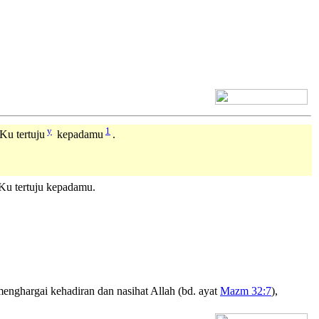
[+] Bhs. Inggris
y
1
Ku tertuju
kepadamu
.
-Ku tertuju kepadamu.
enghargai kehadiran dan nasihat Allah (bd. ayat
Mazm 32:7
),