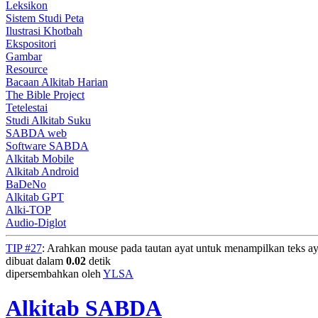
Leksikon
Sistem Studi Peta
Ilustrasi Khotbah
Ekspositori
Gambar
Resource
Bacaan Alkitab Harian
The Bible Project
Tetelestai
Studi Alkitab Suku
SABDA web
Software SABDA
Alkitab Mobile
Alkitab Android
BaDeNo
Alkitab GPT
Alki-TOP
Audio-Diglot
TIP #27
: Arahkan mouse pada tautan ayat untuk menampilkan teks ay
dibuat dalam
0.02
detik
dipersembahkan oleh
YLSA
Alkitab SABDA