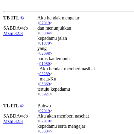
TB ITL
©
Aku hendak mengajar
<
07919
>
SABDAweb
dan menunjukkan
Mzm 32:8
<
03384
>
kepadamu jalan
<
01870
>
yang
<
02098
>
harus kautempuh
<
01980
>
; Aku hendak memberi nasihat
<
03289
>
, mata-Ku
<
05869
>
tertuju kepadamu
<
05921
>
.
TL ITL
©
Bahwa
<
07919
>
SABDAweb
Aku akan memberi nasehat
Mzm 32:8
<
07919
>
kepadamu serta mengajar
<
03384
>