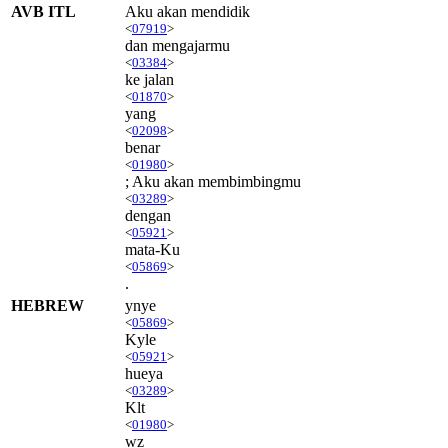
AVB ITL
Aku akan mendidik
<
07919
>
dan mengajarmu
<
03384
>
ke jalan
<
01870
>
yang
<
02098
>
benar
<
01980
>
; Aku akan membimbingmu
<
03289
>
dengan
<
05921
>
mata-Ku
<
05869
>
.
HEBREW
ynye
<
05869
>
Kyle
<
05921
>
hueya
<
03289
>
Klt
<
01980
>
wz