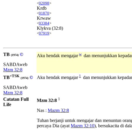
<
02098
>
Krdb
<
01870
>
Krwaw
<
03384
>
Klykva
(32:8)
<
07919
>
TB
©
w
Aku hendak mengajar
dan menunjukkan kepad
(1974)
SABDAweb
Mzm 32:8
+TSK
1
TB
©
Aku hendak mengajar
dan menunjukkan kepadamu
(1974)
SABDAweb
Mzm 32:8
Catatan Full
1
Mzm 32:8
Life
Nas :
Mazm 32:8
Tuhan berjanji untuk mengajar dan menuntun orang
percaya Dia (ayat
Mazm 32:10
), bersukacita di da