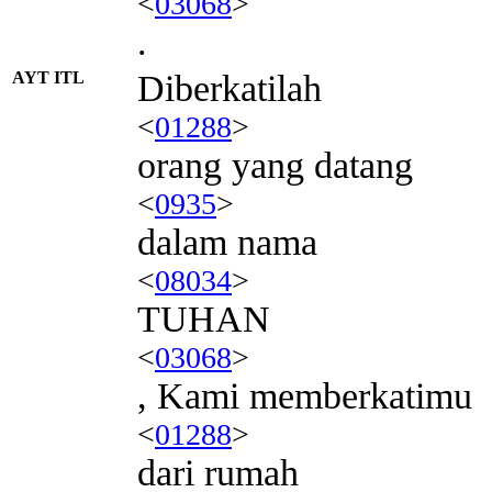
<
03068
>
.
AYT ITL
Diberkatilah
<
01288
>
orang yang datang
<
0935
>
dalam nama
<
08034
>
TUHAN
<
03068
>
, Kami memberkatimu
<
01288
>
dari rumah