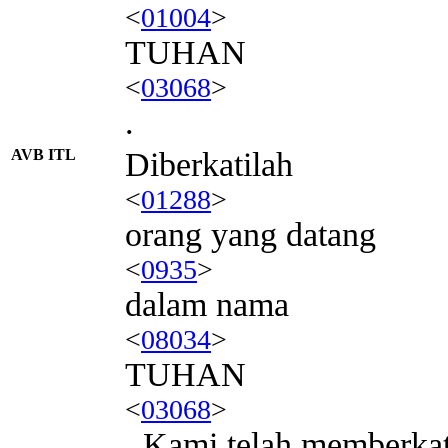
<
01004
>
TUHAN
<
03068
>
.
AVB ITL
Diberkatilah
<
01288
>
orang yang datang
<
0935
>
dalam nama
<
08034
>
TUHAN
<
03068
>
. Kami telah memberka