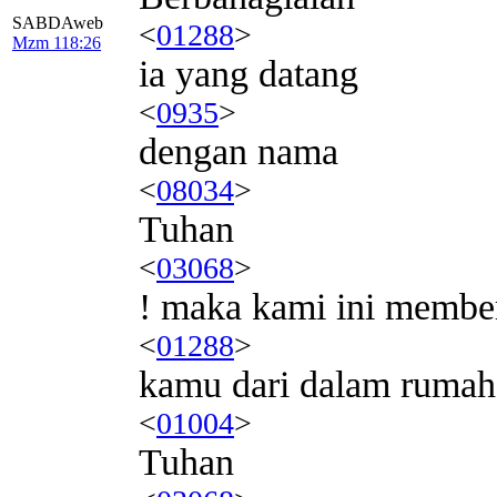
SABDAweb
<
01288
>
Mzm 118:26
ia yang datang
<
0935
>
dengan nama
<
08034
>
Tuhan
<
03068
>
! maka kami ini membe
<
01288
>
kamu dari dalam rumah
<
01004
>
Tuhan