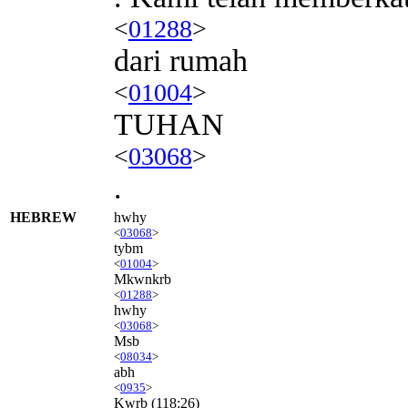
<
01288
>
dari rumah
<
01004
>
TUHAN
<
03068
>
.
HEBREW
hwhy
<
03068
>
tybm
<
01004
>
Mkwnkrb
<
01288
>
hwhy
<
03068
>
Msb
<
08034
>
abh
<
0935
>
Kwrb
(118:26)