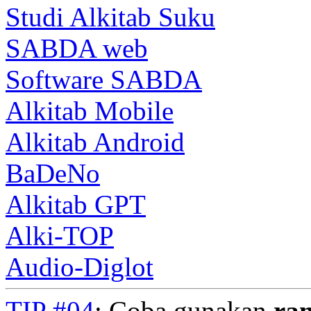
Studi Alkitab Suku
SABDA web
Software SABDA
Alkitab Mobile
Alkitab Android
BaDeNo
Alkitab GPT
Alki-TOP
Audio-Diglot
TIP #04
: Coba gunakan
ra