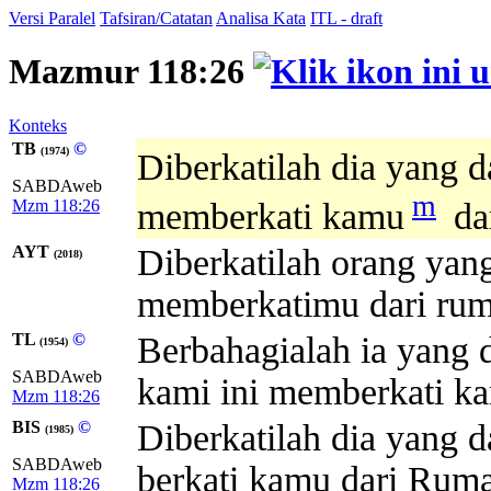
Versi Paralel
Tafsiran/Catatan
Analisa Kata
ITL - draft
Mazmur 118:26
Konteks
TB
©
(1974)
Diberkatilah dia yang d
SABDAweb
m
Mzm 118:26
memberkati kamu
da
AYT
Diberkatilah orang y
(2018)
memberkatimu dari r
TL
©
Berbahagialah ia yang
(1954)
SABDAweb
kami ini memberkati k
Mzm 118:26
BIS
©
Diberkatilah dia yang
(1985)
SABDAweb
berkati kamu dari Ru
Mzm 118:26