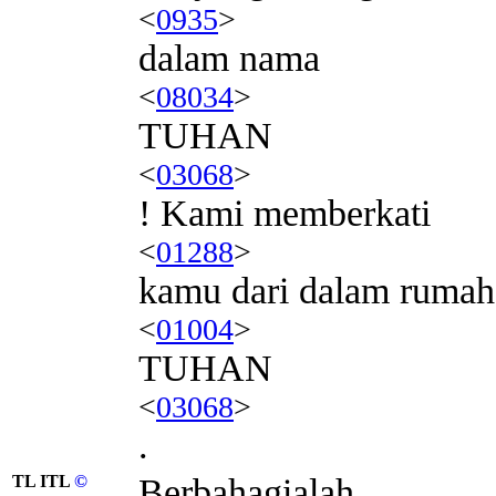
<
0935
>
dalam nama
<
08034
>
TUHAN
<
03068
>
! Kami memberkati
<
01288
>
kamu dari dalam rumah
<
01004
>
TUHAN
<
03068
>
.
TL ITL
©
Berbahagialah