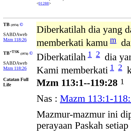
<
01288
>
TB
©
(1974)
Diberkatilah dia yang d
SABDAweb
m
Mzm 118:26
memberkati kamu
da
+TSK
1
2
TB
©
Diberkatilah
dia ya
(1974)
SABDAweb
1
2
Kami memberkati
k
Mzm 118:26
Catatan Full
1
Mzm 113:1--119:28
Life
Nas :
Mazm 113:1-118:
Mazmur-mazmur ini dip
perayaan Paskah setia