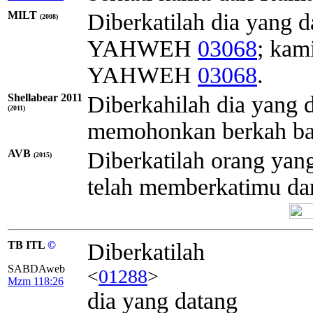
MILT
Diberkatilah dia yang
(2008)
YAHWEH
03068
; kam
YAHWEH
03068
.
Shellabear 2011
Diberkahilah dia yan
(2011)
memohonkan berkah ba
AVB
Diberkatilah orang y
(2015)
telah memberkatimu d
TB ITL
©
Diberkatilah
SABDAweb
<
01288
>
Mzm 118:26
dia yang datang