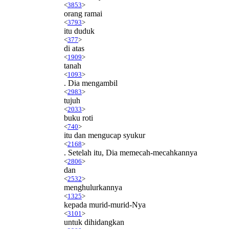
<
3853
>
orang ramai
<
3793
>
itu duduk
<
377
>
di atas
<
1909
>
tanah
<
1093
>
. Dia mengambil
<
2983
>
tujuh
<
2033
>
buku roti
<
740
>
itu dan mengucap syukur
<
2168
>
. Setelah itu, Dia memecah-mecahkannya
<
2806
>
dan
<
2532
>
menghulurkannya
<
1325
>
kepada murid-murid-Nya
<
3101
>
untuk dihidangkan