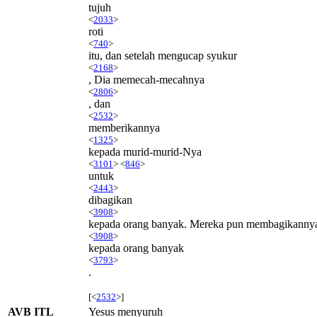
tujuh
<
2033
>
roti
<
740
>
itu, dan setelah mengucap syukur
<
2168
>
, Dia memecah-mecahnya
<
2806
>
, dan
<
2532
>
memberikannya
<
1325
>
kepada murid-murid-Nya
<
3101
> <
846
>
untuk
<
2443
>
dibagikan
<
3908
>
kepada orang banyak. Mereka pun membagikanny
<
3908
>
kepada orang banyak
<
3793
>
.
[<
2532
>]
AVB ITL
Yesus menyuruh