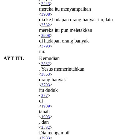
<
2443
>
mereka itu menyampaikan
<
3908
>
dia ke hadapan orang banyak itu, lalu
<
2532
>
mereka itu pun meletakkan
<
3908
>
di hadapan orang banyak
<
3793
>
itu.
AYT ITL
Kemudian
<
2532
>
, Yesus memerintahkan
<
3853
>
orang banyak
<
3793
>
itu duduk
<
377
>
di
<
1909
>
tanah
<
1093
>
, dan
<
2532
>
Dia mengambil
<
2983
>