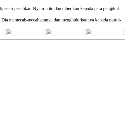
ipecah-pecahkan-Nya roti itu dan diberikan kepada para pengikut-
 itu, Dia memecah-mecahkannya dan menghulurkannya kepada murid-
[+] Bhs. Suku
[+] Bhs. Indonesia
[+] Bhs. Inggris