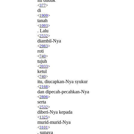
itu duduk
<
377
>
di
<
1909
>
tanah
<
1093
>
. Lalu
<
2532
>
diambil-Nya
<
2983
>
roti
<
740
>
tujuh
<
2033
>
ketul
<
740
>
itu, diucapkan-Nya syukur
<
2168
>
dan dipecah-pecahkan-Nya
<
2806
>
serta
<
2532
>
diberi-Nya kepada
<
1325
>
murid-murid-Nya
<
3101
>
, supaya