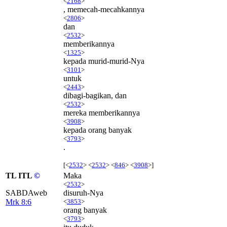
<
2168
>
, memecah-mecahkannya
<
2806
>
dan
<
2532
>
memberikannya
<
1325
>
kepada murid-murid-Nya
<
3101
>
untuk
<
2443
>
dibagi-bagikan, dan
<
2532
>
mereka memberikannya
<
3908
>
kepada orang banyak
<
3793
>
.
[<
2532
> <
2532
> <
846
> <
3908
>]
TL ITL
©
Maka
<
2532
>
SABDAweb
disuruh-Nya
Mrk 8:6
<
3853
>
orang banyak
<
3793
>