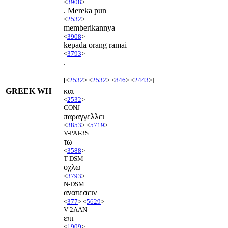
<
3908
>
. Mereka pun
<
2532
>
memberikannya
<
3908
>
kepada orang ramai
<
3793
>
.
[<
2532
> <
2532
> <
846
> <
2443
>]
GREEK WH
και
<
2532
>
CONJ
παραγγελλει
<
3853
> <
5719
>
V-PAI-3S
τω
<
3588
>
T-DSM
οχλω
<
3793
>
N-DSM
αναπεσειν
<
377
> <
5629
>
V-2AAN
επι
<
1909
>