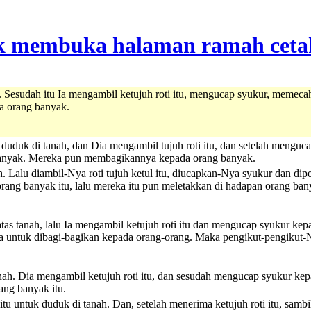
h. Sesudah itu Ia mengambil ketujuh roti itu, mengucap syukur, me
a orang banyak.
duduk di tanah, dan Dia mengambil tujuh roti itu, dan setelah men
banyak. Mereka pun membagikannya kepada orang banyak.
. Lalu diambil-Nya roti tujuh ketul itu, diucapkan-Nya syukur dan d
ang banyak itu, lalu mereka itu pun meletakkan di hadapan orang bany
as tanah, lalu Ia mengambil ketujuh roti itu dan mengucap syukur ke
 untuk dibagi-bagikan kepada orang-orang. Maka pengikut-pengikut
ah. Dia mengambil ketujuh roti itu, dan sesudah mengucap syukur kep
ang banyak itu.
u untuk duduk di tanah. Dan, setelah menerima ketujuh roti itu, s