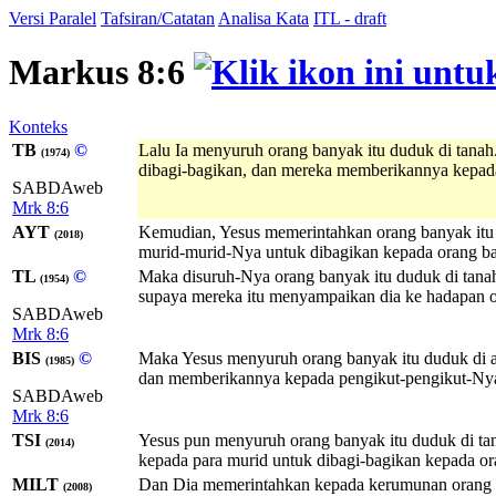
Versi Paralel
Tafsiran/Catatan
Analisa Kata
ITL - draft
Markus 8:6
Konteks
TB
©
Lalu Ia menyuruh orang banyak itu duduk di tana
(1974)
dibagi-bagikan, dan mereka memberikannya kepad
SABDAweb
Mrk 8:6
AYT
Kemudian, Yesus memerintahkan orang banyak itu 
(2018)
murid-murid-Nya untuk dibagikan kepada orang 
TL
©
Maka disuruh-Nya orang banyak itu duduk di tanah
(1954)
supaya mereka itu menyampaikan dia ke hadapan or
SABDAweb
Mrk 8:6
BIS
©
Maka Yesus menyuruh orang banyak itu duduk di at
(1985)
dan memberikannya kepada pengikut-pengikut-Nya
SABDAweb
Mrk 8:6
TSI
Yesus pun menyuruh orang banyak itu duduk di tan
(2014)
kepada para murid untuk dibagi-bagikan kepada or
MILT
Dan Dia memerintahkan kepada kerumunan orang it
(2008)