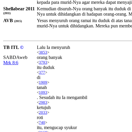
kepada para murid-Nya agar mereka dapat menyaji
Shellabear 2011
Kemudian disuruh-Nya orang banyak itu duduk di t
(2011)
Nya untuk dihidangkan di hadapan orang-orang. 
AVB
Yesus menyuruh orang ramai itu duduk di atas ta
(2015)
murid-Nya untuk dihidangkan. Mereka pun member
TB ITL
©
Lalu Ia menyuruh
<
3853
>
SABDAweb
orang banyak
Mrk 8:6
<
3793
>
itu duduk
<
377
>
di
<
1909
>
tanah
<
1093
>
. Sesudah itu Ia mengambil
<
2983
>
ketujuh
<
2033
>
roti
<
740
>
itu, mengucap syukur