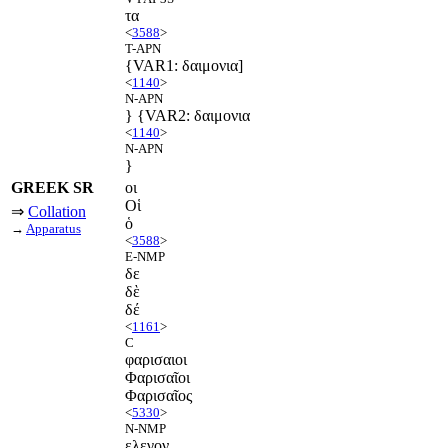
τα
<
3588
>
T-APN
{VAR1: δαιμονια]
<
1140
>
N-APN
} {VAR2: δαιμονια
<
1140
>
N-APN
}
GREEK SR
οι
Οἱ
⇒
Collation
ὁ
→
Apparatus
<
3588
>
E-NMP
δε
δὲ
δέ
<
1161
>
C
φαρισαιοι
Φαρισαῖοι
Φαρισαῖος
<
5330
>
N-NMP
ελεγον