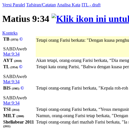
Versi Paralel
Tafsiran/Catatan
Analisa Kata
ITL - draft
Matius 9:34
Konteks
TB
©
Tetapi orang Farisi berkata: "Dengan kuasa penghul
(1974)
SABDAweb
Mat 9:34
AYT
Akan tetapi, orang-orang Farisi berkata, “Dia meng
(2018)
TL
©
Tetapi kata orang Parisi, "Bahwa dengan kuasa pe
(1954)
SABDAweb
Mat 9:34
BIS
©
Tetapi orang-orang Farisi berkata, "Kepala roh-roh
(1985)
SABDAweb
Mat 9:34
TSI
Tetapi orang-orang Farisi berkata, “Yesus mengusi
(2014)
MILT
Namun, orang-orang Farisi tetap berkata, "Dengan 
(2008)
Shellabear 2011
Tetapi orang-orang dari mazhab Farisi berkata, "I
(2011)