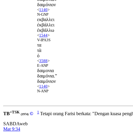
δαιμόνιον
<
1140
>
N-GNP
εκβαλλει
ἐκβάλλει
ἐκβάλλω
<
1544
>
V-IPA3S
τα
τὰ
ὁ
<
3588
>
E-ANP
δαιμονια
δαιμόνια.”
δαιμόνιον
<
1140
>
N-ANP
+TSK
1
TB
©
Tetapi orang Farisi berkata: "Dengan kuasa pengh
(1974)
SABDAweb
Mat 9:34