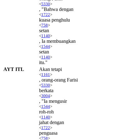
<
5330
>
, "Bahwa dengan
<
1722
>
kuasa penghulu
<
758
>
setan
<
1140
>
, Ia membuangkan
<
1544
>
setan
<
1140
>
itu."
AYT ITL
Akan tetapi
<
1161
>
, orang-orang Farisi
<
5330
>
berkata
<
3004
>
, "Ia mengusir
<
1544
>
roh-roh
<
1140
>
jahat dengan
<
1722
>
penguasa
<
758
>