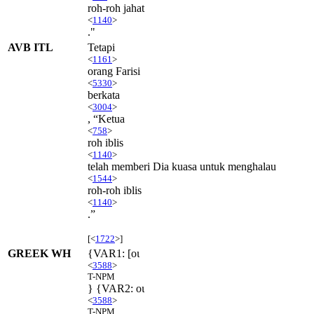
roh-roh jahat
<
1140
>
."
AVB ITL
Tetapi
<
1161
>
orang Farisi
<
5330
>
berkata
<
3004
>
, “Ketua
<
758
>
roh iblis
<
1140
>
telah memberi Dia kuasa untuk menghalau
<
1544
>
roh-roh iblis
<
1140
>
.”
[<
1722
>]
GREEK WH
{VAR1: [οι
<
3588
>
T-NPM
} {VAR2: οι
<
3588
>
T-NPM