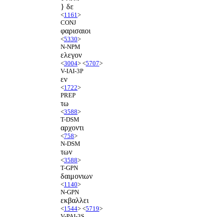
} δε
<
1161
>
CONJ
φαρισαιοι
<
5330
>
N-NPM
ελεγον
<
3004
> <
5707
>
V-IAI-3P
εν
<
1722
>
PREP
τω
<
3588
>
T-DSM
αρχοντι
<
758
>
N-DSM
των
<
3588
>
T-GPN
δαιμονιων
<
1140
>
N-GPN
εκβαλλει
<
1544
> <
5719
>
V-PAI-3S