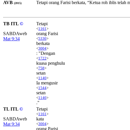
AVB
Tetapi orang Farisi berkata, “Ketua roh iblis tela
(2015)
TB ITL
©
Tetapi
<
1161
>
SABDAweb
orang Farisi
Mat 9:34
<
5330
>
berkata
<
3004
>
: "Dengan
<
1722
>
kuasa penghulu
<
758
>
setan
<
1140
>
Ia mengusir
<
1544
>
setan
<
1140
>
."
TL ITL
©
Tetapi
<
1161
>
SABDAweb
kata
Mat 9:34
<
3004
>
orang Parisi