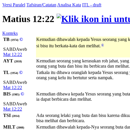
Versi Paralel
Tafsiran/Catatan
Analisa Kata
ITL - draft
Matius 12:22
Konteks
TB
©
Kemudian dibawalah kepada Yesus seorang yang ke
(1974)
q
si bisu itu berkata-kata dan melihat.
SABDAweb
Mat 12:22
AYT
Kemudian seorang yang kerasukan roh jahat, yan
(2018)
orang yang buta dan bisu itu berbicara dan melihat.
TL
©
Tatkala itu dibawa oranglah kepada Yesus seorang
(1954)
orang yang kelu itu bertutur serta nampak.
SABDAweb
Mat 12:22
BIS
©
Kemudian dibawa kepada Yesus seorang yang buta 
(1985)
ia dapat berbicara dan melihat.
SABDAweb
Mat 12:22
TSI
Ada seorang lelaki yang buta dan bisu karena dik
(2014)
bisa melihat dan berbicara.
MILT
Kemudian dibawalah kepada-Nya seorang buta dan
(2008)