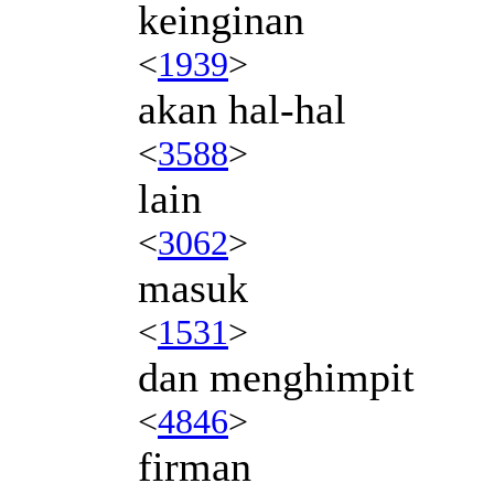
keinginan
<
1939
>
akan hal-hal
<
3588
>
lain
<
3062
>
masuk
<
1531
>
dan menghimpit
<
4846
>
firman