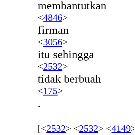
membantutkan
<
4846
>
firman
<
3056
>
itu sehingga
<
2532
>
tidak berbuah
<
175
>
.
[<
2532
> <
2532
> <
4149