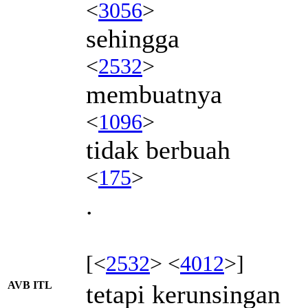
<
3056
>
sehingga
<
2532
>
membuatnya
<
1096
>
tidak berbuah
<
175
>
.
[<
2532
> <
4012
>]
AVB ITL
tetapi kerunsingan