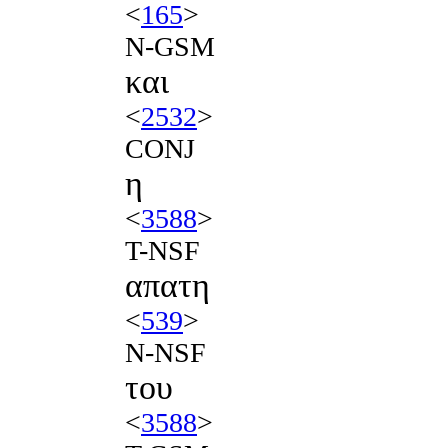
<
165
>
N-GSM
και
<
2532
>
CONJ
η
<
3588
>
T-NSF
απατη
<
539
>
N-NSF
του
<
3588
>