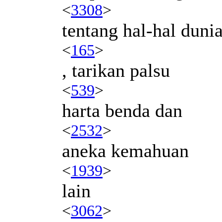
<
3308
>
tentang hal-hal duni
<
165
>
, tarikan palsu
<
539
>
harta benda dan
<
2532
>
aneka kemahuan
<
1939
>
lain
<
3062
>