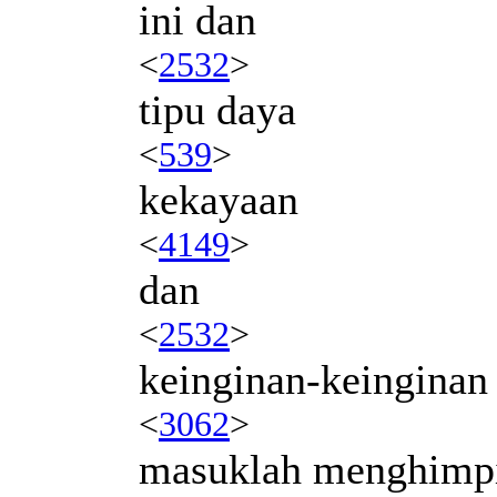
ini dan
<
2532
>
tipu daya
<
539
>
kekayaan
<
4149
>
dan
<
2532
>
keinginan-keinginan 
<
3062
>
masuklah menghimp