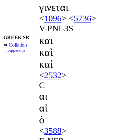
γινεται
<
1096
> <
5736
>
V-PNI-3S
GREEK SR
και
⇒
Collation
καὶ
→
Apparatus
καί
<
2532
>
C
αι
αἱ
ὁ
<
3588
>