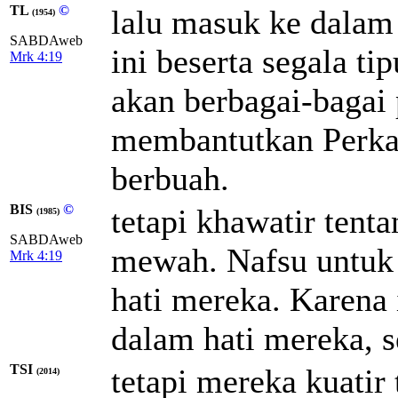
TL
©
lalu masuk ke dalam 
(1954)
SABDAweb
ini beserta segala t
Mrk 4:19
akan berbagai-bagai 
membantutkan Perkata
berbuah.
BIS
©
tetapi khawatir tent
(1985)
SABDAweb
mewah. Nafsu untuk 
Mrk 4:19
hati mereka. Karena i
dalam hati mereka, s
TSI
tetapi mereka kuatir
(2014)