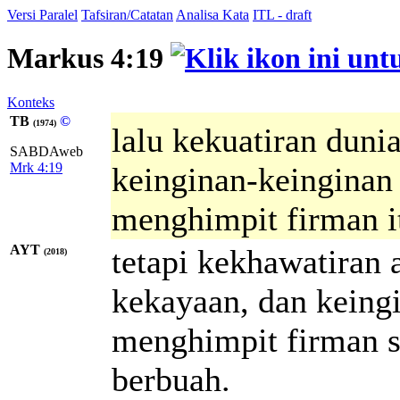
Versi Paralel
Tafsiran/Catatan
Analisa Kata
ITL - draft
Markus 4:19
Konteks
TB
©
(1974)
lalu kekuatiran duni
SABDAweb
Mrk 4:19
keinginan-keinginan
menghimpit firman it
AYT
tetapi kekhawatiran 
(2018)
kekayaan, dan keingi
menghimpit firman 
berbuah.