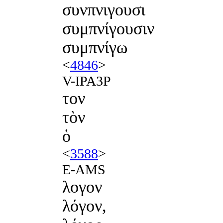
συνπνιγουσι
συμπνίγουσιν
συμπνίγω
<
4846
>
V-IPA3P
τον
τὸν
ὁ
<
3588
>
E-AMS
λογον
λόγον,