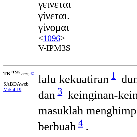
γεινεται
γίνεται.
γίνομαι
<
1096
>
V-IPM3S
+TSK
1
TB
©
lalu kekuatiran
dun
(1974)
SABDAweb
3
Mrk 4:19
dan
keinginan-kein
masuklah menghimpit
4
berbuah
.