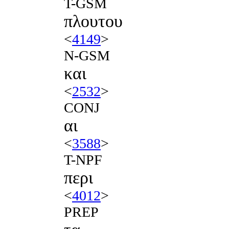
T-GSM
πλουτου
<
4149
>
N-GSM
και
<
2532
>
CONJ
αι
<
3588
>
T-NPF
περι
<
4012
>
PREP