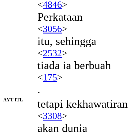
<
4846
>
Perkataan
<
3056
>
itu, sehingga
<
2532
>
tiada ia berbuah
<
175
>
.
AYT ITL
tetapi kekhawatiran
<
3308
>
akan dunia