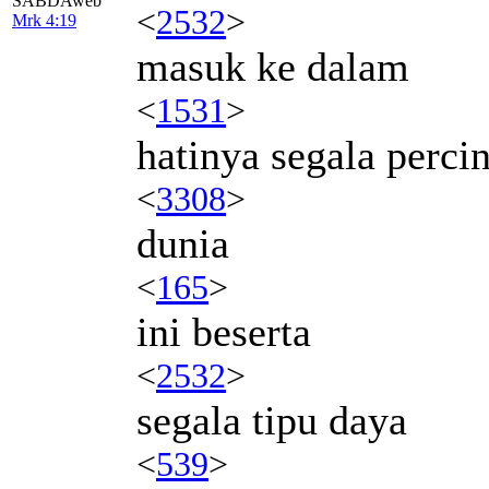
SABDAweb
<
2532
>
Mrk 4:19
masuk ke dalam
<
1531
>
hatinya segala perci
<
3308
>
dunia
<
165
>
ini beserta
<
2532
>
segala tipu daya
<
539
>