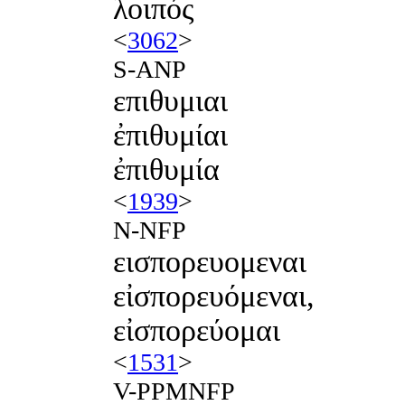
λοιπός
<
3062
>
S-ANP
επιθυμιαι
ἐπιθυμίαι
ἐπιθυμία
<
1939
>
N-NFP
εισπορευομεναι
εἰσπορευόμεναι,
εἰσπορεύομαι
<
1531
>
V-PPMNFP