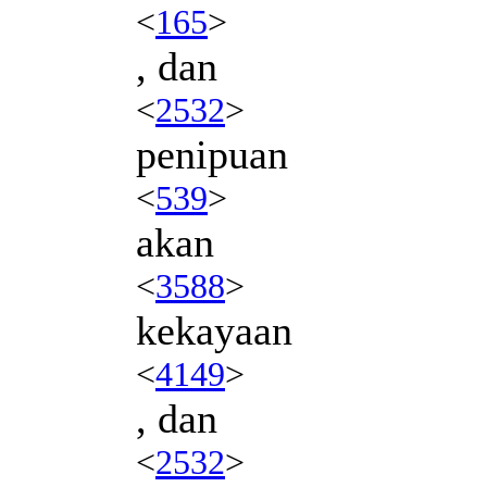
<
165
>
, dan
<
2532
>
penipuan
<
539
>
akan
<
3588
>
kekayaan
<
4149
>
, dan
<
2532
>