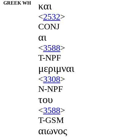
GREEK WH
και
<
2532
>
CONJ
αι
<
3588
>
T-NPF
μεριμναι
<
3308
>
N-NPF
του
<
3588
>
T-GSM
αιωνος