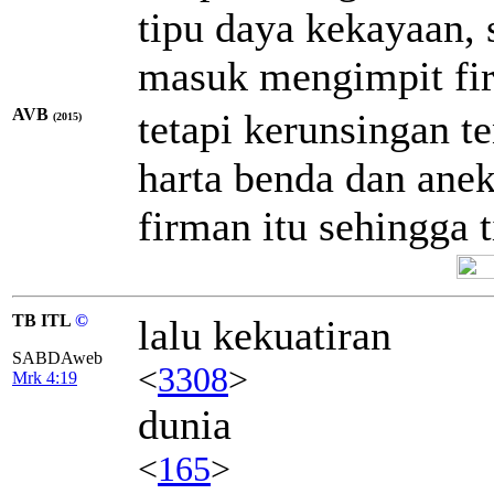
tipu daya kekayaan, 
masuk mengimpit fir
AVB
tetapi kerunsingan te
(2015)
harta benda dan ane
firman itu sehingga 
TB ITL
©
lalu kekuatiran
SABDAweb
<
3308
>
Mrk 4:19
dunia
<
165
>