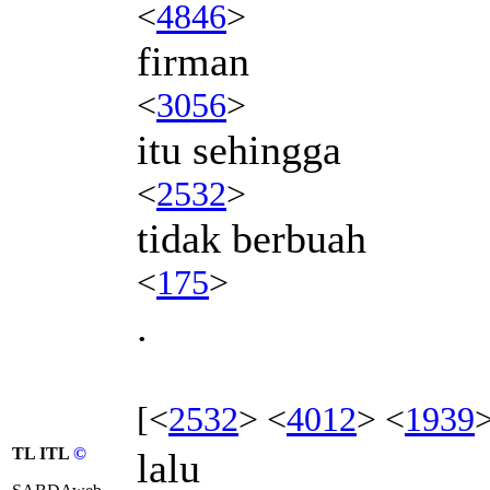
<
4846
>
firman
<
3056
>
itu sehingga
<
2532
>
tidak berbuah
<
175
>
.
[<
2532
> <
4012
> <
1939
TL ITL
©
lalu