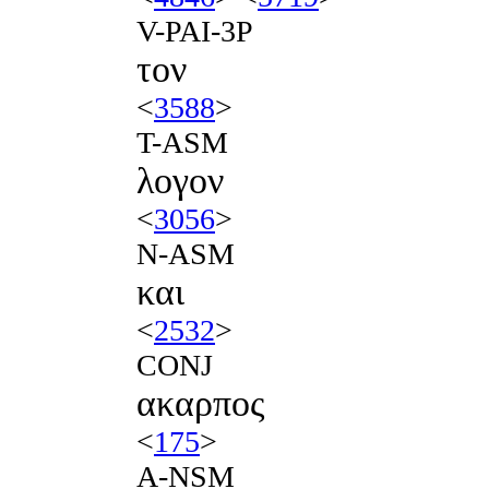
V-PAI-3P
τον
<
3588
>
T-ASM
λογον
<
3056
>
N-ASM
και
<
2532
>
CONJ
ακαρπος
<
175
>
A-NSM