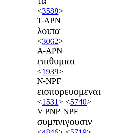
τα
<
3588
>
T-APN
λοιπα
<
3062
>
A-APN
επιθυμιαι
<
1939
>
N-NPF
εισπορευομεναι
<
1531
> <
5740
>
V-PNP-NPF
συμπνιγουσιν
<
4846
> <
5719
>