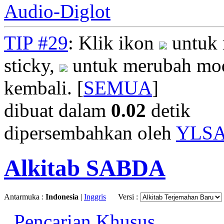
Audio-Diglot
TIP #29
: Klik ikon
untuk 
sticky,
untuk merubah mod
kembali. [
SEMUA
]
dibuat dalam
0.02
detik
dipersembahkan oleh
YLS
Alkitab SABDA
Antarmuka :
Indonesia
|
Inggris
Versi :
Pencarian Khusus