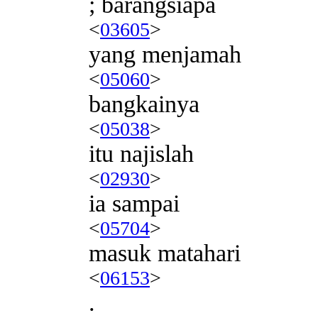
; barangsiapa
<
03605
>
yang menjamah
<
05060
>
bangkainya
<
05038
>
itu najislah
<
02930
>
ia sampai
<
05704
>
masuk matahari
<
06153
>
.