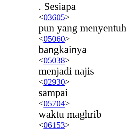
. Sesiapa
<
03605
>
pun yang menyentuh
<
05060
>
bangkainya
<
05038
>
menjadi najis
<
02930
>
sampai
<
05704
>
waktu maghrib
<
06153
>