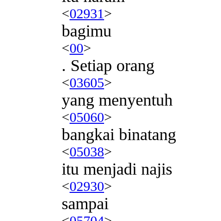
<
02931
>
bagimu
<
00
>
. Setiap orang
<
03605
>
yang menyentuh
<
05060
>
bangkai binatang
<
05038
>
itu menjadi najis
<
02930
>
sampai
<
05704
>