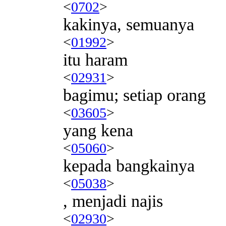
<
0702
>
kakinya, semuanya
<
01992
>
itu haram
<
02931
>
bagimu; setiap orang
<
03605
>
yang kena
<
05060
>
kepada bangkainya
<
05038
>
, menjadi najis
<
02930
>