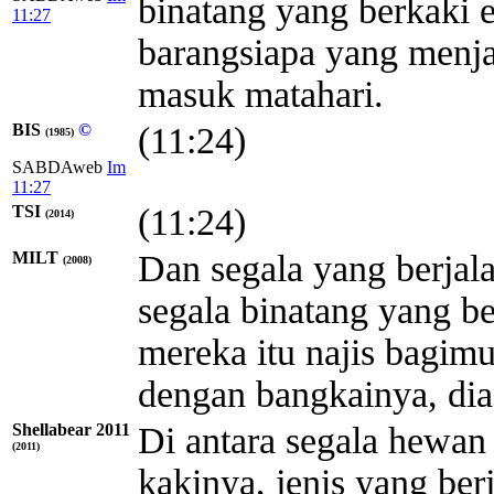
binatang yang berkaki 
11:27
barangsiapa yang menja
masuk matahari.
BIS
©
(11:24)
(1985)
SABDAweb
Im
11:27
TSI
(11:24)
(2014)
MILT
Dan segala yang berjala
(2008)
segala binatang yang b
mereka itu najis bagimu
dengan bangkainya, dia
Shellabear 2011
Di antara segala hewan
(2011)
kakinya, jenis yang ber