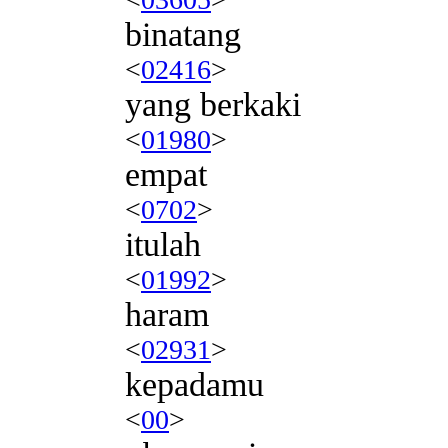
binatang
<
02416
>
yang berkaki
<
01980
>
empat
<
0702
>
itulah
<
01992
>
haram
<
02931
>
kepadamu
<
00
>