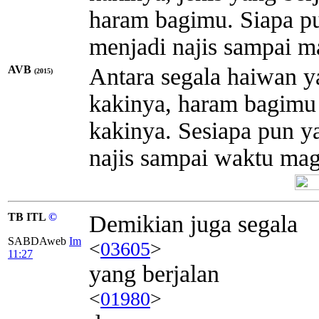
haram bagimu. Siapa p
menjadi najis sampai m
AVB
Antara segala haiwan y
(2015)
kakinya, haram bagimu j
kakinya. Sesiapa pun 
najis sampai waktu mag
TB ITL
©
Demikian juga segala
SABDAweb
Im
<
03605
>
11:27
yang berjalan
<
01980
>