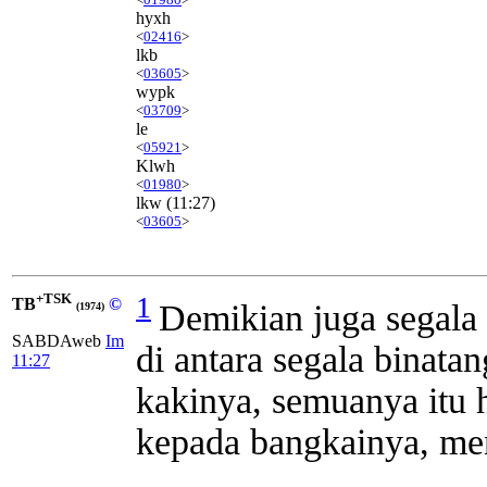
hyxh
<
02416
>
lkb
<
03605
>
wypk
<
03709
>
le
<
05921
>
Klwh
<
01980
>
lkw
(11:27)
<
03605
>
+TSK
1
TB
©
Demikian juga segala 
(1974)
SABDAweb
Im
di antara segala binata
11:27
kakinya, semuanya itu 
kepada bangkainya, men