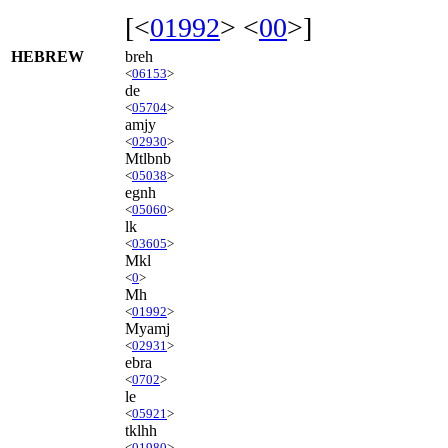
[<
01992
> <
00
>]
HEBREW
breh
<
06153
>
de
<
05704
>
amjy
<
02930
>
Mtlbnb
<
05038
>
egnh
<
05060
>
lk
<
03605
>
Mkl
<
0
>
Mh
<
01992
>
Myamj
<
02931
>
ebra
<
0702
>
le
<
05921
>
tklhh
<
01980
>