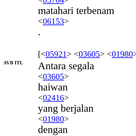
matahari terbenam
<
06153
>
.
[<
05921
> <
03605
> <
01980
AVB ITL
Antara segala
<
03605
>
haiwan
<
02416
>
yang berjalan
<
01980
>
dengan