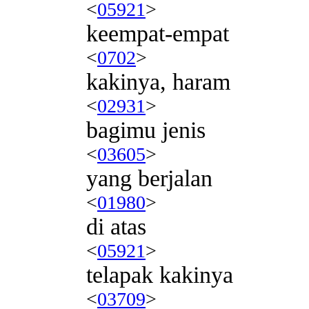
<
05921
>
keempat-empat
<
0702
>
kakinya, haram
<
02931
>
bagimu jenis
<
03605
>
yang berjalan
<
01980
>
di atas
<
05921
>
telapak kakinya
<
03709
>