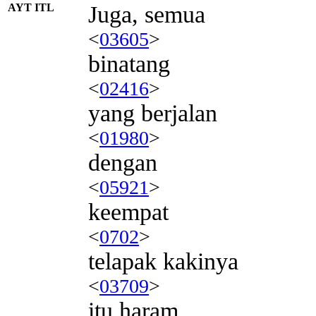
AYT ITL
Juga, semua
<
03605
>
binatang
<
02416
>
yang berjalan
<
01980
>
dengan
<
05921
>
keempat
<
0702
>
telapak kakinya
<
03709
>
itu haram