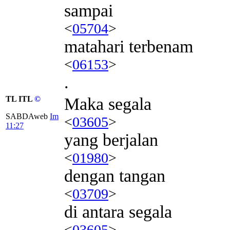
sampai
<
05704
>
matahari terbenam
<
06153
>
.
TL ITL
©
Maka segala
SABDAweb
Im
<
03605
>
11:27
yang berjalan
<
01980
>
dengan tangan
<
03709
>
di antara segala
<
03605
>