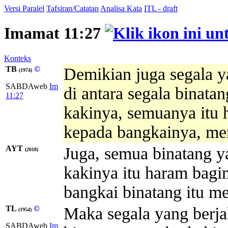
Versi Paralel
Tafsiran/Catatan
Analisa Kata
ITL - draft
Imamat 11:27
Konteks
TB
©
Demikian juga segala y
(1974)
SABDAweb
Im
di antara segala binata
11:27
kakinya, semuanya itu 
kepada bangkainya, men
AYT
Juga, semua binatang y
(2018)
kakinya itu haram bagi
bangkai binatang itu me
TL
©
Maka segala yang berja
(1954)
SABDAweb
Im