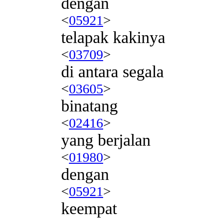
dengan
<
05921
>
telapak kakinya
<
03709
>
di antara segala
<
03605
>
binatang
<
02416
>
yang berjalan
<
01980
>
dengan
<
05921
>
keempat