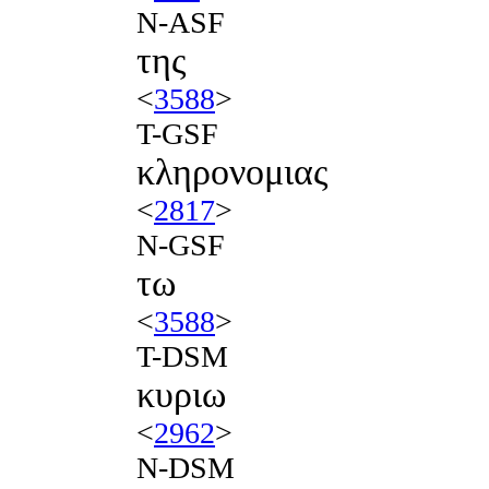
N-ASF
της
<
3588
>
T-GSF
κληρονομιας
<
2817
>
N-GSF
τω
<
3588
>
T-DSM
κυριω
<
2962
>
N-DSM