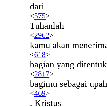
dari
<
575
>
Tuhanlah
<
2962
>
kamu akan menerim
<
618
>
bagian yang ditentu
<
2817
>
bagimu sebagai upa
<
469
>
. Kristus