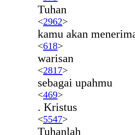
Tuhan
<
2962
>
kamu akan menerim
<
618
>
warisan
<
2817
>
sebagai upahmu
<
469
>
. Kristus
<
5547
>
Tuhanlah