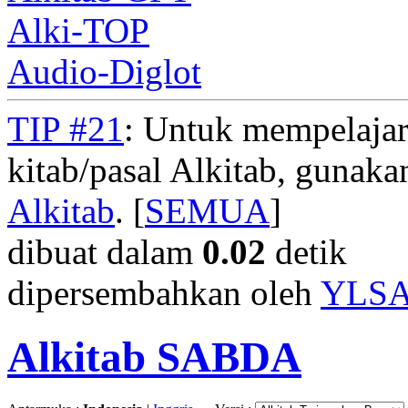
Alki-TOP
Audio-Diglot
TIP #21
: Untuk mempelajar
kitab/pasal Alkitab, gunak
Alkitab
. [
SEMUA
]
dibuat dalam
0.02
detik
dipersembahkan oleh
YLS
Alkitab SABDA