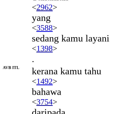
<
2962
>
yang
<
3588
>
sedang kamu layani
<
1398
>
.
AVB ITL
kerana kamu tahu
<
1492
>
bahawa
<
3754
>
daripada