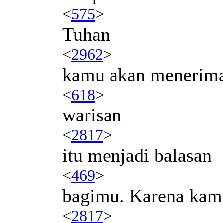
<
575
>
Tuhan
<
2962
>
kamu akan menerim
<
618
>
warisan
<
2817
>
itu menjadi balasan
<
469
>
bagimu. Karena kam
<
2817
>