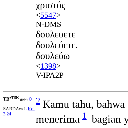
χριστός
<
5547
>
N-DMS
δουλευετε
δουλεύετε.
δουλεύω
<
1398
>
V-IPA2P
+TSK
2
TB
©
Kamu tahu, bahwa 
(1974)
SABDAweb
Kol
1
3:24
menerima
bagian y