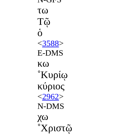
τω
Τῷ
ὁ
<
3588
>
E-DMS
κω
˚Κυρίῳ
κύριος
<
2962
>
N-DMS
χω
˚Χριστῷ