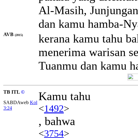
Al-Masih, Junjungan
dan kamu hamba-Ny
AVB
kerana kamu tahu b
(2015)
menerima warisan se
Tuanmu dan kamu h
TB ITL
©
Kamu tahu
SABDAweb
Kol
<
1492
>
3:24
, bahwa
<
3754
>