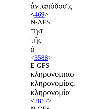
ἀνταπόδοσις
<
469
>
N-AFS
τησ
τῆς
ὁ
<
3588
>
E-GFS
κληρονομιασ
κληρονομίας.
κληρονομία
<
2817
>
N-GFS