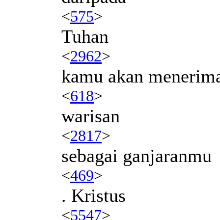
<
575
>
Tuhan
<
2962
>
kamu akan menerim
<
618
>
warisan
<
2817
>
sebagai ganjaranmu
<
469
>
. Kristus
<
5547
>