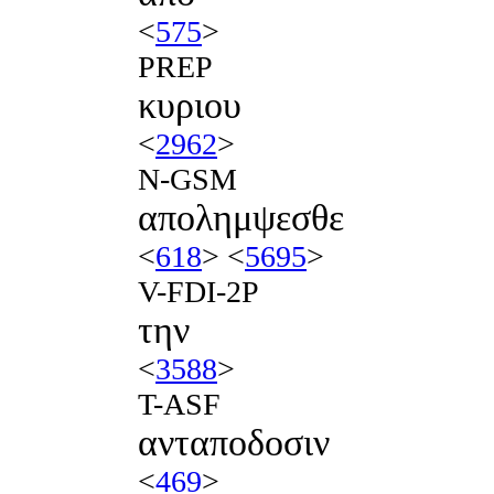
<
575
>
PREP
κυριου
<
2962
>
N-GSM
απολημψεσθε
<
618
> <
5695
>
V-FDI-2P
την
<
3588
>
T-ASF
ανταποδοσιν
<
469
>