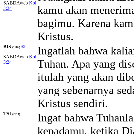
SABDAweb
Kol
kamu akan menerima 
3:24
bagimu. Karena kam
Kristus.
BIS
©
Ingatlah bahwa kali
(1985)
SABDAweb
Kol
Tuhan. Apa yang dis
3:24
itulah yang akan di
yang sebenarnya seda
Kristus sendiri.
TSI
Ingat bahwa Tuhanl
(2014)
kepadamu, ketika Di