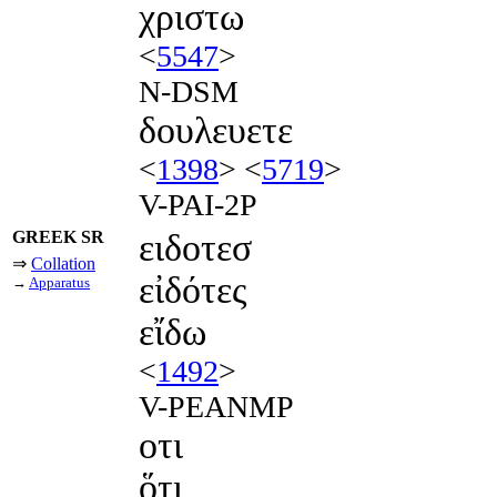
χριστω
<
5547
>
N-DSM
δουλευετε
<
1398
> <
5719
>
V-PAI-2P
GREEK SR
ειδοτεσ
⇒
Collation
εἰδότες
→
Apparatus
εἴδω
<
1492
>
V-PEANMP
οτι
ὅτι