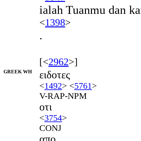
ialah Tuanmu dan 
<
1398
>
.
[<
2962
>]
GREEK WH
ειδοτες
<
1492
> <
5761
>
V-RAP-NPM
οτι
<
3754
>
CONJ
απο