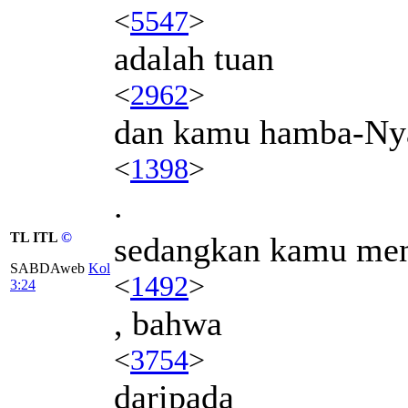
<
5547
>
adalah tuan
<
2962
>
dan kamu hamba-Ny
<
1398
>
.
TL ITL
©
sedangkan kamu men
SABDAweb
Kol
<
1492
>
3:24
, bahwa
<
3754
>
daripada