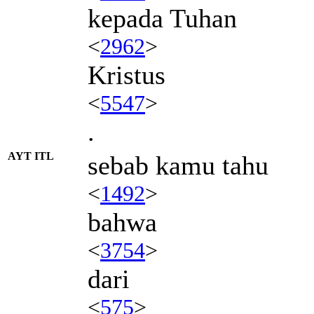
kepada Tuhan
<
2962
>
Kristus
<
5547
>
.
AYT ITL
sebab kamu tahu
<
1492
>
bahwa
<
3754
>
dari
<
575
>