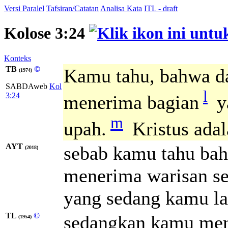
Versi Paralel
Tafsiran/Catatan
Analisa Kata
ITL - draft
Kolose 3:24
Konteks
TB
©
Kamu tahu, bahwa d
(1974)
SABDAweb
Kol
l
3:24
menerima bagian
y
m
upah.
Kristus ada
AYT
sebab kamu tahu ba
(2018)
menerima warisan se
yang sedang kamu la
TL
©
sedangkan kamu men
(1954)