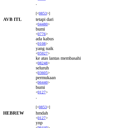
.
[<
0853
>]
AVB ITL
tetapi dari
<
04480
>
bumi
<
0776
>
ada kabus
<
0108
>
yang naik
<
05927
>
ke atas lantas membasahi
<
08248
>
seluruh
<
03605
>
permukaan
<
06440
>
bumi
<
0127
>
.
[<
0853
>]
HEBREW
hmdah
<
0127
>
ynp
<
06440
>