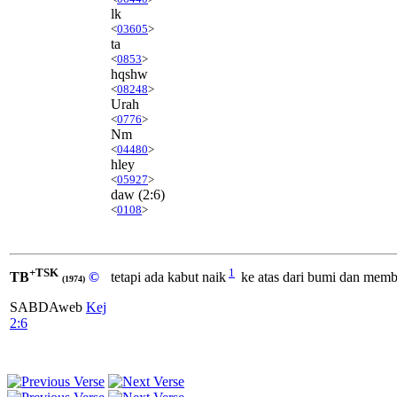
lk
<
03605
>
ta
<
0853
>
hqshw
<
08248
>
Urah
<
0776
>
Nm
<
04480
>
hley
<
05927
>
daw
(2:6)
<
0108
>
+TSK
1
TB
©
tetapi ada kabut naik
ke atas dari bumi dan memb
(1974)
SABDAweb
Kej
2:6