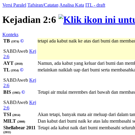
Versi Paralel
Tafsiran/Catatan
Analisa Kata
ITL - draft
Kejadian 2:6
Konteks
TB
©
tetapi ada kabut naik ke atas dari bumi dan memba
(1974)
SABDAweb
Kej
2:6
AYT
Namun, ada kabut yang keluar dari bumi dan mem
(2018)
TL
©
melainkan naiklah uap dari bumi serta membasahkan
(1954)
SABDAweb
Kej
2:6
BIS
©
Tetapi air mulai merembes dari bawah dan memba
(1985)
SABDAweb
Kej
2:6
TSI
Akan tetapi, banyak mata air meluap dari dalam ta
(2014)
MILT
Dan kabut dari bumi naik ke atas lalu membasahi 
(2008)
Shellabear 2011
Tetapi ada kabut naik dari bumi membasahi seluru
(2011)