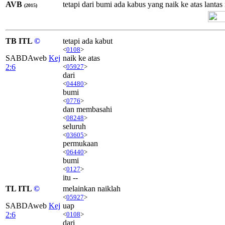
AVB
tetapi dari bumi ada kabus yang naik ke atas lant
(2015)
TB ITL
©
tetapi ada kabut
<
0108
>
SABDAweb
Kej
naik ke atas
2:6
<
05927
>
dari
<
04480
>
bumi
<
0776
>
dan membasahi
<
08248
>
seluruh
<
03605
>
permukaan
<
06440
>
bumi
<
0127
>
itu --
TL ITL
©
melainkan naiklah
<
05927
>
SABDAweb
Kej
uap
2:6
<
0108
>
dari