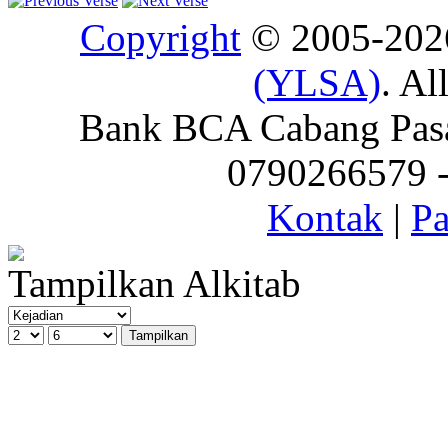
Copyright
© 2005-20
(YLSA)
. Al
Bank BCA Cabang Pasar
0790266579 - 
Kontak
|
Pa
Tampilkan Alkitab