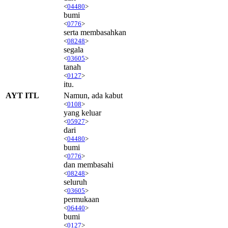
<
04480
>
bumi
<
0776
>
serta membasahkan
<
08248
>
segala
<
03605
>
tanah
<
0127
>
itu.
AYT ITL
Namun, ada kabut
<
0108
>
yang keluar
<
05927
>
dari
<
04480
>
bumi
<
0776
>
dan membasahi
<
08248
>
seluruh
<
03605
>
permukaan
<
06440
>
bumi
<
0127
>