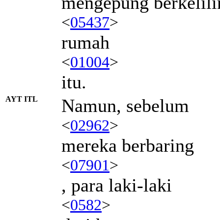
mengepung berkelili
<
05437
>
rumah
<
01004
>
itu.
AYT ITL
Namun, sebelum
<
02962
>
mereka berbaring
<
07901
>
, para laki-laki
<
0582
>