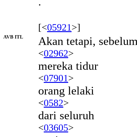
.
[<
05921
>]
AVB ITL
Akan tetapi, sebelu
<
02962
>
mereka tidur
<
07901
>
orang lelaki
<
0582
>
dari seluruh
<
03605
>