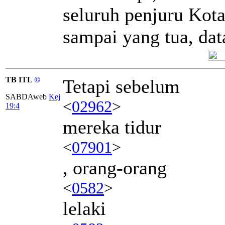
seluruh penjuru Kot
sampai yang tua, da
TB ITL
©
Tetapi sebelum
SABDAweb
Kej
<
02962
>
19:4
mereka tidur
<
07901
>
, orang-orang
<
0582
>
lelaki