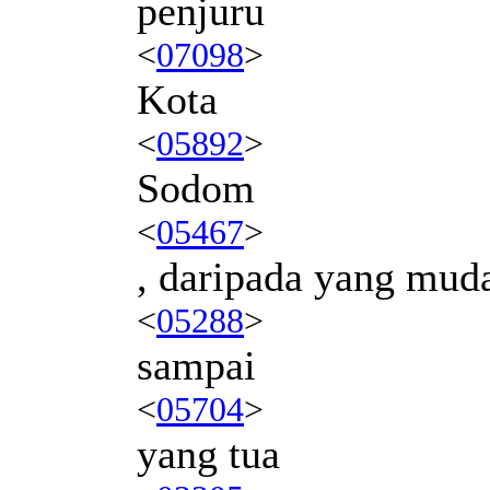
penjuru
<
07098
>
Kota
<
05892
>
Sodom
<
05467
>
, daripada yang mud
<
05288
>
sampai
<
05704
>
yang tua