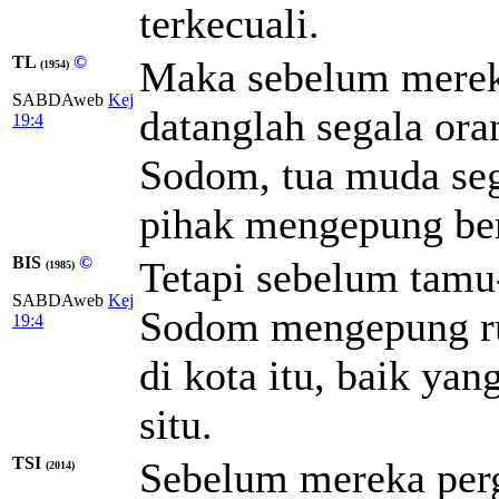
terkecuali.
TL
©
Maka sebelum mereka
(1954)
SABDAweb
Kej
datanglah segala oran
19:4
Sodom, tua muda seg
pihak mengepung ber
BIS
©
Tetapi sebelum tamu-
(1985)
SABDAweb
Kej
Sodom mengepung rum
19:4
di kota itu, baik ya
situ.
TSI
Sebelum mereka pergi
(2014)