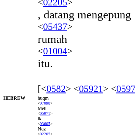
<
02205
>
, datang mengepung
<
05437
>
rumah
<
01004
>
itu.
[<
0582
> <
05921
> <
059
HEBREW
huqm
<
07098
>
Meh
<
05971
>
lk
<
03605
>
Nqz
<
02205
>