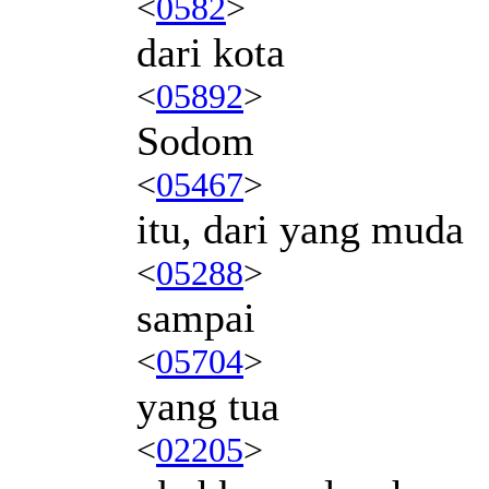
<
0582
>
dari kota
<
05892
>
Sodom
<
05467
>
itu, dari yang muda
<
05288
>
sampai
<
05704
>
yang tua
<
02205
>