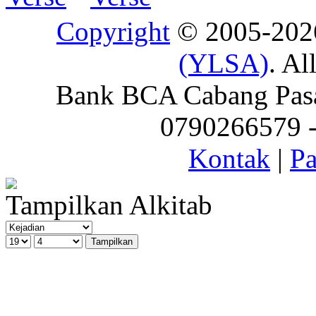
Copyright
© 2005-20
(YLSA)
. Al
Bank BCA Cabang Pasar
0790266579 - 
Kontak
|
Pa
Tampilkan Alkitab