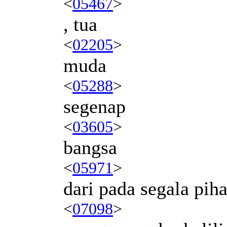
<
05467
>
, tua
<
02205
>
muda
<
05288
>
segenap
<
03605
>
bangsa
<
05971
>
dari pada segala pih
<
07098
>