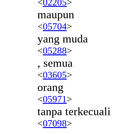
<
02205
>
maupun
<
05704
>
yang muda
<
05288
>
, semua
<
03605
>
orang
<
05971
>
tanpa terkecuali
<
07098
>