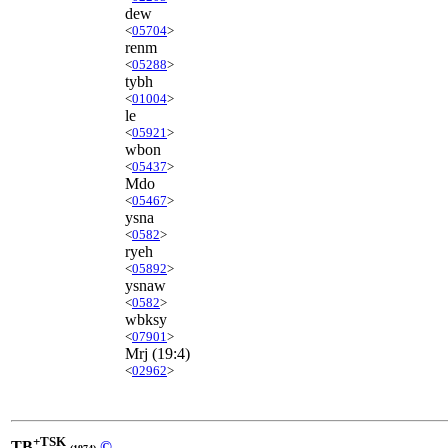
dew
<
05704
>
renm
<
05288
>
tybh
<
01004
>
le
<
05921
>
wbon
<
05437
>
Mdo
<
05467
>
ysna
<
0582
>
ryeh
<
05892
>
ysnaw
<
0582
>
wbksy
<
07901
>
Mrj
(19:4)
<
02962
>
+TSK
TB
©