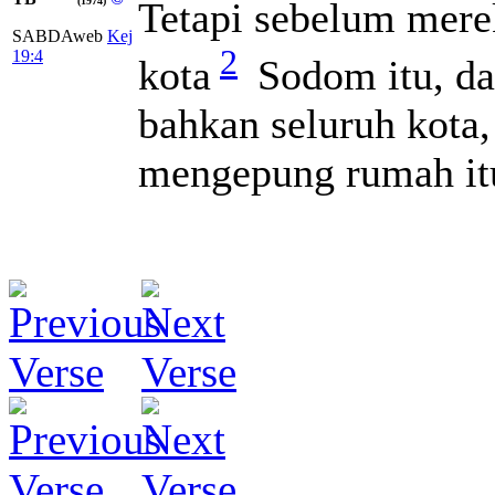
Tetapi sebelum mere
(1974)
SABDAweb
Kej
2
19:4
kota
Sodom itu, da
bahkan seluruh kota,
mengepung rumah it