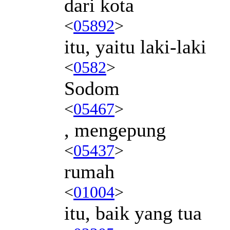
dari kota
<
05892
>
itu, yaitu laki-laki
<
0582
>
Sodom
<
05467
>
, mengepung
<
05437
>
rumah
<
01004
>
itu, baik yang tua