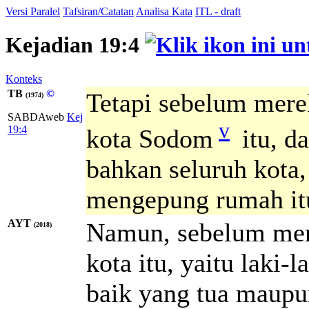
Versi Paralel
Tafsiran/Catatan
Analisa Kata
ITL - draft
Kejadian 19:4
Konteks
TB
©
Tetapi sebelum merek
(1974)
SABDAweb
Kej
v
19:4
kota Sodom
itu, d
bahkan seluruh kota,
mengepung rumah it
AYT
Namun, sebelum merek
(2018)
kota itu, yaitu laki
baik yang tua maupu