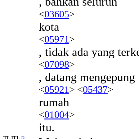
, bahkan seluruh
<
03605
>
kota
<
05971
>
, tidak ada yang terk
<
07098
>
, datang mengepung
<
05921
> <
05437
>
rumah
<
01004
>
itu.
TL ITL
©