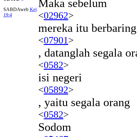
Maka sebelum
SABDAweb
Kej
<
02962
>
19:4
mereka itu berbaring
<
07901
>
, datanglah segala o
<
0582
>
isi negeri
<
05892
>
, yaitu segala orang
<
0582
>
Sodom