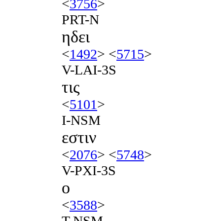
<
3756
>
PRT-N
ηδει
<
1492
> <
5715
>
V-LAI-3S
τις
<
5101
>
I-NSM
εστιν
<
2076
> <
5748
>
V-PXI-3S
ο
<
3588
>
T-NSM