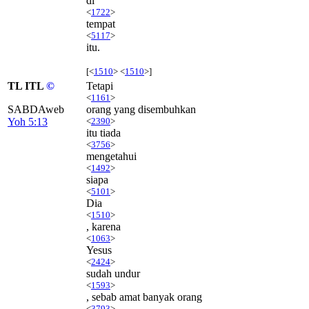
di
<
1722
>
tempat
<
5117
>
itu.
[<
1510
> <
1510
>]
TL ITL
©
Tetapi
<
1161
>
SABDAweb
orang yang disembuhkan
Yoh 5:13
<
2390
>
itu tiada
<
3756
>
mengetahui
<
1492
>
siapa
<
5101
>
Dia
<
1510
>
, karena
<
1063
>
Yesus
<
2424
>
sudah undur
<
1593
>
, sebab amat banyak orang
<
3793
>