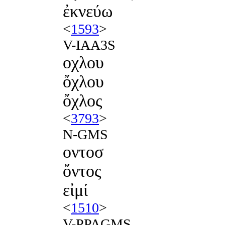
ἐκνεύω
<
1593
>
V-IAA3S
οχλου
ὄχλου
ὄχλος
<
3793
>
N-GMS
οντοσ
ὄντος
εἰμί
<
1510
>
V-PPAGMS