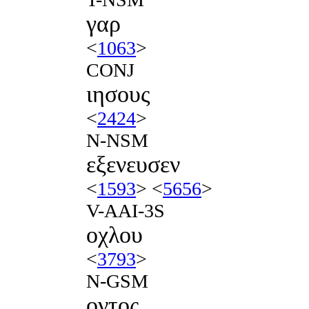
γαρ
<
1063
>
CONJ
ιησους
<
2424
>
N-NSM
εξενευσεν
<
1593
> <
5656
>
V-AAI-3S
οχλου
<
3793
>
N-GSM
οντος