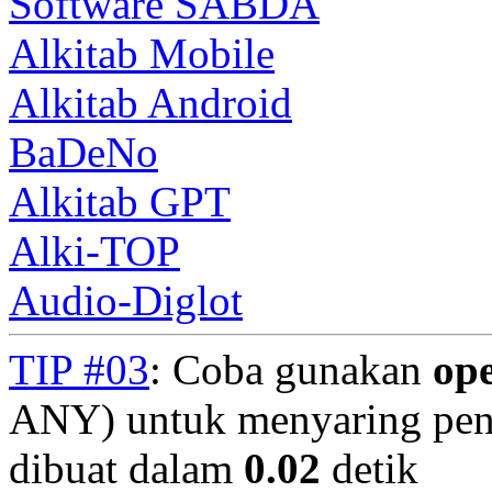
Software SABDA
Alkitab Mobile
Alkitab Android
BaDeNo
Alkitab GPT
Alki-TOP
Audio-Diglot
TIP #03
: Coba gunakan
op
ANY) untuk menyaring penc
dibuat dalam
0.02
detik