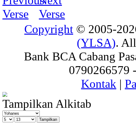
Copyright
© 2005-20
(YLSA)
. Al
Bank BCA Cabang Pasar
0790266579 - 
Kontak
|
Pa
Tampilkan Alkitab