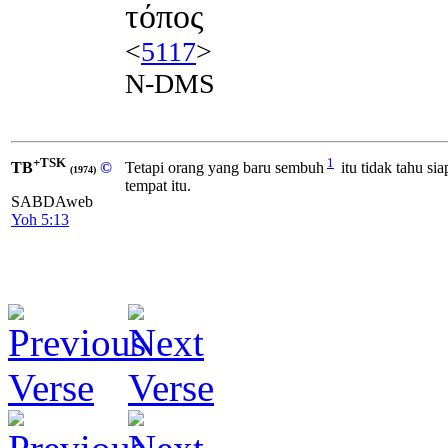
τόπος
<
5117
>
N-DMS
+TSK
1
TB
©
Tetapi orang yang baru sembuh
itu tidak tahu si
(1974)
tempat itu.
SABDAweb
Yoh 5:13