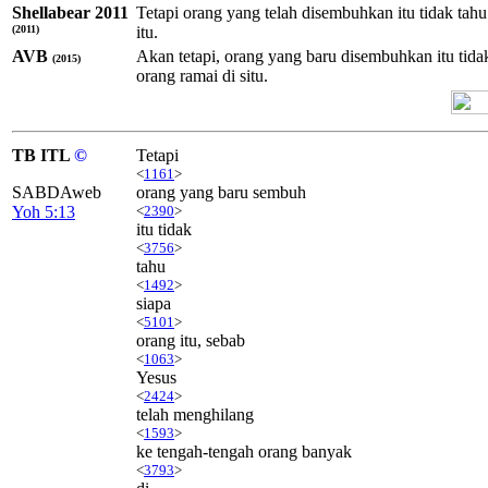
Shellabear 2011
Tetapi orang yang telah disembuhkan itu tidak tahu
(2011)
itu.
AVB
Akan tetapi, orang yang baru disembuhkan itu tida
(2015)
orang ramai di situ.
TB ITL
©
Tetapi
<
1161
>
SABDAweb
orang yang baru sembuh
Yoh 5:13
<
2390
>
itu tidak
<
3756
>
tahu
<
1492
>
siapa
<
5101
>
orang itu, sebab
<
1063
>
Yesus
<
2424
>
telah menghilang
<
1593
>
ke tengah-tengah orang banyak
<
3793
>