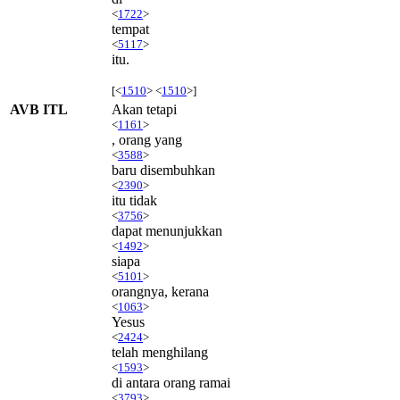
<
1722
>
tempat
<
5117
>
itu.
[<
1510
> <
1510
>]
AVB ITL
Akan tetapi
<
1161
>
, orang yang
<
3588
>
baru disembuhkan
<
2390
>
itu tidak
<
3756
>
dapat menunjukkan
<
1492
>
siapa
<
5101
>
orangnya, kerana
<
1063
>
Yesus
<
2424
>
telah menghilang
<
1593
>
di antara orang ramai
<
3793
>