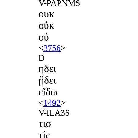
V-PAPNMS
ουκ
οὐκ
οὐ
<
3756
>
D
ηδει
ᾔδει
εἴδω
<
1492
>
V-ILA3S
τισ
τίς