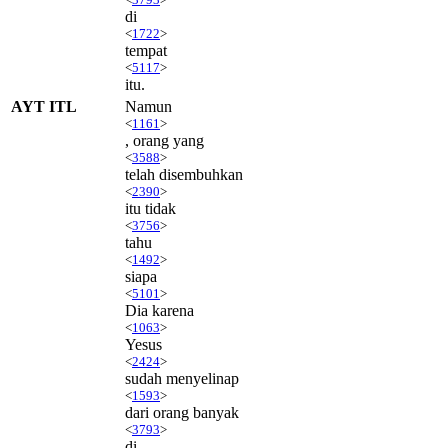
di
<
1722
>
tempat
<
5117
>
itu.
AYT ITL
Namun
<
1161
>
, orang yang
<
3588
>
telah disembuhkan
<
2390
>
itu tidak
<
3756
>
tahu
<
1492
>
siapa
<
5101
>
Dia karena
<
1063
>
Yesus
<
2424
>
sudah menyelinap
<
1593
>
dari orang banyak
<
3793
>
di