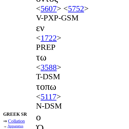
<
5607
> <
5752
>
V-PXP-GSM
εν
<
1722
>
PREP
τω
<
3588
>
T-DSM
τοπω
<
5117
>
N-DSM
GREEK SR
ο
⇒
Collation
Ὁ
→
Apparatus