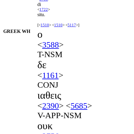
di
<
1722
>
situ.
[<
1510
> <
1510
> <
5117
>]
GREEK WH
ο
<
3588
>
T-NSM
δε
<
1161
>
CONJ
ιαθεις
<
2390
> <
5685
>
V-APP-NSM
ουκ