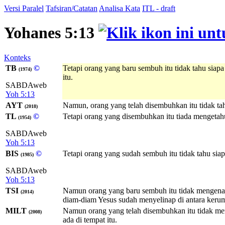
Versi Paralel
Tafsiran/Catatan
Analisa Kata
ITL - draft
Yohanes 5:13
Konteks
TB
©
Tetapi orang yang baru sembuh itu tidak tahu siap
(1974)
itu.
SABDAweb
Yoh 5:13
AYT
Namun, orang yang telah disembuhkan itu tidak tah
(2018)
TL
©
Tetapi orang yang disembuhkan itu tiada mengetahu
(1954)
SABDAweb
Yoh 5:13
BIS
©
Tetapi orang yang sudah sembuh itu tidak tahu siap
(1985)
SABDAweb
Yoh 5:13
TSI
Namun orang yang baru sembuh itu tidak mengenal
(2014)
diam-diam Yesus sudah menyelinap di antara kerum
MILT
Namun orang yang telah disembuhkan itu tidak me
(2008)
ada di tempat itu.