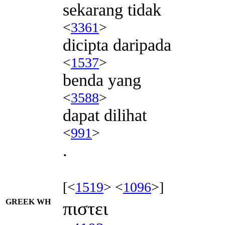
sekarang tidak
<
3361
>
dicipta daripada
<
1537
>
benda yang
<
3588
>
dapat dilihat
<
991
>
.
[<
1519
> <
1096
>]
GREEK WH
πιστει