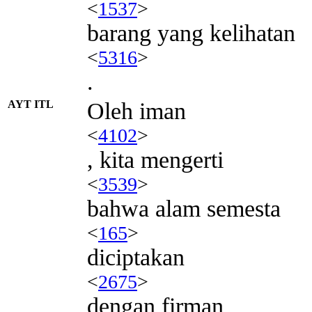
<
1537
>
barang yang kelihatan
<
5316
>
.
AYT ITL
Oleh iman
<
4102
>
, kita mengerti
<
3539
>
bahwa alam semesta
<
165
>
diciptakan
<
2675
>
dengan firman