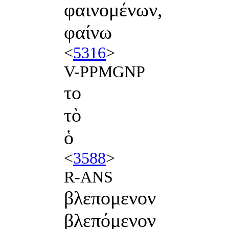
φαινομένων,
φαίνω
<
5316
>
V-PPMGNP
το
τὸ
ὁ
<
3588
>
R-ANS
βλεπομενον
βλεπόμενον