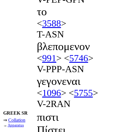
το
<
3588
>
T-ASN
βλεπομενον
<
991
> <
5746
>
V-PPP-ASN
γεγονεναι
<
1096
> <
5755
>
V-2RAN
GREEK SR
πιστι
⇒
Collation
→
Apparatus
Πίστει