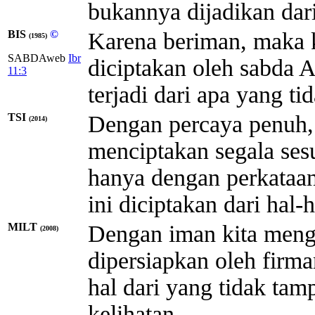
bukannya dijadikan dar
BIS
©
Karena beriman, maka k
(1985)
SABDAweb
Ibr
diciptakan oleh sabda Al
11:3
terjadi dari apa yang tid
TSI
Dengan percaya penuh, 
(2014)
menciptakan segala ses
hanya dengan perkataan
ini diciptakan dari hal-
MILT
Dengan iman kita menge
(2008)
dipersiapkan oleh firm
hal dari yang tidak tam
kelihatan.