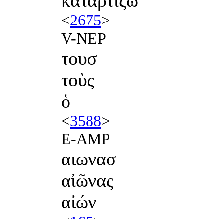
καταρτίζω
<
2675
>
V-NEP
τουσ
τοὺς
ὁ
<
3588
>
E-AMP
αιωνασ
αἰῶνας
αἰών