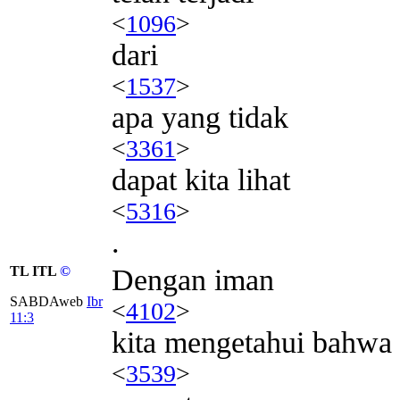
<
1096
>
dari
<
1537
>
apa yang tidak
<
3361
>
dapat kita lihat
<
5316
>
.
TL ITL
©
Dengan iman
SABDAweb
Ibr
<
4102
>
11:3
kita mengetahui bahwa
<
3539
>