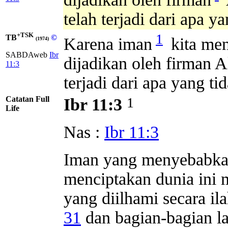
telah terjadi dari apa ya
+TSK
1
TB
©
Karena iman
kita men
(1974)
SABDAweb
Ibr
dijadikan oleh firman Al
11:3
terjadi dari apa yang tid
Catatan Full
1
Ibr 11:3
Life
Nas :
Ibr 11:3
Iman yang menyebabkan
menciptakan dunia ini
yang diilhami secara il
31
dan bagian-bagian la