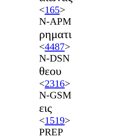
<
165
>
N-APM
ρηματι
<
4487
>
N-DSN
θεου
<
2316
>
N-GSM
εις
<
1519
>
PREP