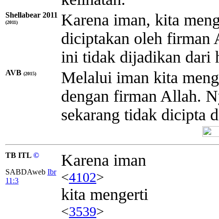
Shellabear 2011
Karena iman, kita meng
(2011)
diciptakan oleh firman 
ini tidak dijadikan dari
AVB
Melalui iman kita meng
(2015)
dengan firman Allah. N
sekarang tidak dicipta 
TB ITL
©
Karena iman
SABDAweb
Ibr
<
4102
>
11:3
kita mengerti
<
3539
>