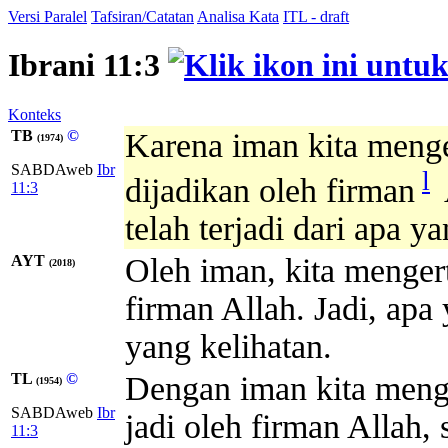
Versi Paralel
Tafsiran/Catatan
Analisa Kata
ITL - draft
Ibrani 11:3
Konteks
TB
©
Karena iman kita menge
(1974)
SABDAweb
Ibr
l
dijadikan oleh firman
11:3
telah terjadi dari apa ya
AYT
Oleh iman, kita menger
(2018)
firman Allah. Jadi, apa 
yang kelihatan.
TL
©
Dengan iman kita meng
(1954)
SABDAweb
Ibr
jadi oleh firman Allah,
11:3