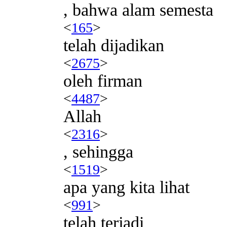
, bahwa alam semesta
<
165
>
telah dijadikan
<
2675
>
oleh firman
<
4487
>
Allah
<
2316
>
, sehingga
<
1519
>
apa yang kita lihat
<
991
>
telah terjadi