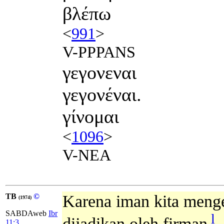
βλέπω
<
991
>
V-PPPANS
γεγονεναι
γεγονέναι.
γίνομαι
<
1096
>
V-NEA
TB
©
Karena iman kita menge
(1974)
SABDAweb
Ibr
l
dijadikan oleh firman
11:3