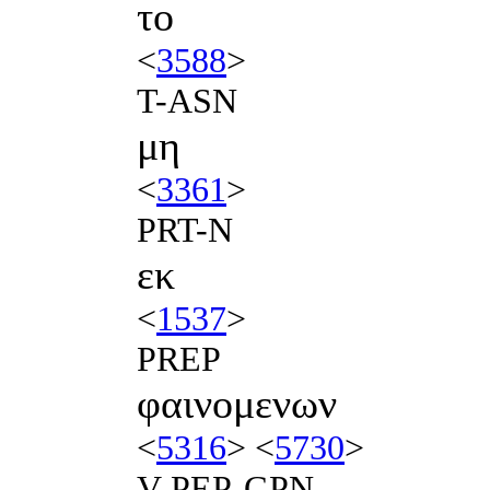
το
<
3588
>
T-ASN
μη
<
3361
>
PRT-N
εκ
<
1537
>
PREP
φαινομενων
<
5316
> <
5730
>
V-PEP-GPN