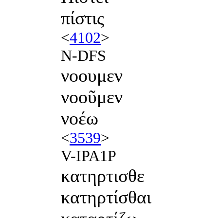
πίστις
<
4102
>
N-DFS
νοουμεν
νοοῦμεν
νοέω
<
3539
>
V-IPA1P
κατηρτισθε
κατηρτίσθαι