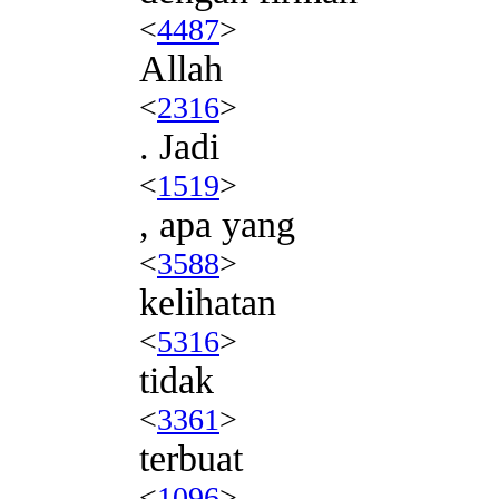
<
4487
>
Allah
<
2316
>
. Jadi
<
1519
>
, apa yang
<
3588
>
kelihatan
<
5316
>
tidak
<
3361
>
terbuat
<
1096
>