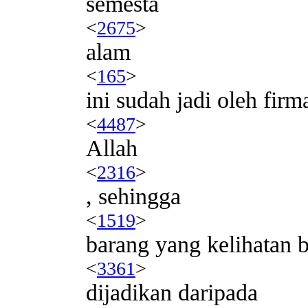
semesta
<
2675
>
alam
<
165
>
ini sudah jadi oleh firm
<
4487
>
Allah
<
2316
>
, sehingga
<
1519
>
barang yang kelihatan 
<
3361
>
dijadikan daripada