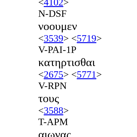
<
4102
>
N-DSF
νοουμεν
<
3539
> <
5719
>
V-PAI-1P
κατηρτισθαι
<
2675
> <
5771
>
V-RPN
τους
<
3588
>
T-APM
αιωνας