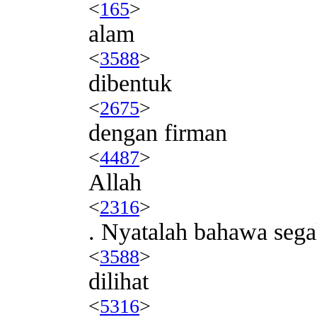
<
165
>
alam
<
3588
>
dibentuk
<
2675
>
dengan firman
<
4487
>
Allah
<
2316
>
. Nyatalah bahawa sega
<
3588
>
dilihat
<
5316
>