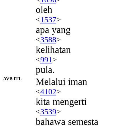
oleh
<
1537
>
apa yang
<
3588
>
kelihatan
<
991
>
pula.
AVB ITL
Melalui iman
<
4102
>
kita mengerti
<
3539
>
bahawa semesta