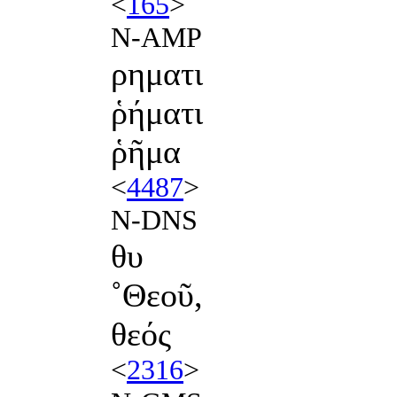
<
165
>
N-AMP
ρηματι
ῥήματι
ῥῆμα
<
4487
>
N-DNS
θυ
˚Θεοῦ,
θεός
<
2316
>